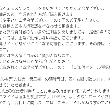
なく応募スケジュールを変更させていただく場合がございます
抽選の後、当選された方がご購入頂けます。
り変更となる場合がございますので予めご了承ください。
お客様のご本人様確認を行なわせて頂きます。
また顔写真付きのない身分証明書に関しましては、最低2点の
よっては、正常に動作しない場合がございます。
募サイトが繋がりにくくなる可能性がございます。その際は、
ます。
信料はお客様ご自身のご負担となります。
ている方は解除してからご応募ください。
が記載されている場合がございますので、「URL付きメール受
参加権等)の転売、第三者への譲渡等は、固くお断り致します。
せていただきます。
歳以上の保護者同伴のもとお申込み頂きます様、お願い致しま
ロマイドは握手会参加アプリ「DISTA」よりダウンロードがで
のお問い合わせに関しましては、お答えいたしかねますのでご