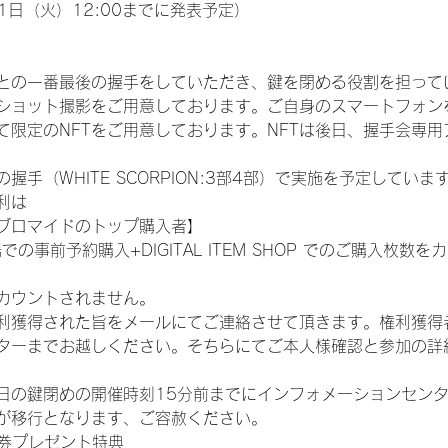
1日（火）12:00までに発表予定）
との一番最後の握手をしていただき、鍵を閉める役割を担って
ショット撮影をご用意しております。ご自身のスマートフォン
限定のNFTをご用意しております。NFTは後日、握手会専用ア
手（WHITE SCORPION:3部4部）で実施を予定していま
利は
ブロマイドのトップ購入者】
での事前予約購入+DIGITAL ITEM SHOP でのご購入枚
カウントされません。
得された旨をメールにてご連絡させて頂きます。権利獲得者はDIG
ターまでお越しください。そちらにてご本人様確認と参加の詳
日の鍵閉めの開催時刻15分前までにインフォメーションセン
が移行となります、ご容赦ください。
手券プレゼント特典