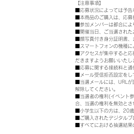
【注意事項】
■応募状況によっては予告
■本商品のご購入は、応募
■参加メンバーは都合によ
■開催当日、ご当選された
■顔写真付き身分証明書、
■スマートフォンの機種に
■アクセスが集中すると応
だきますようお願いいたし
■応募に関する接続料と通
■メール受信拒否設定をし
■当選メールには、URL
解除してください。
■当選者の権利(イベント
合、当選の権利を無効とさ
■小学生以下の方は、20
■ご購入されたデジタルブ
■すべてにおける抽選結果