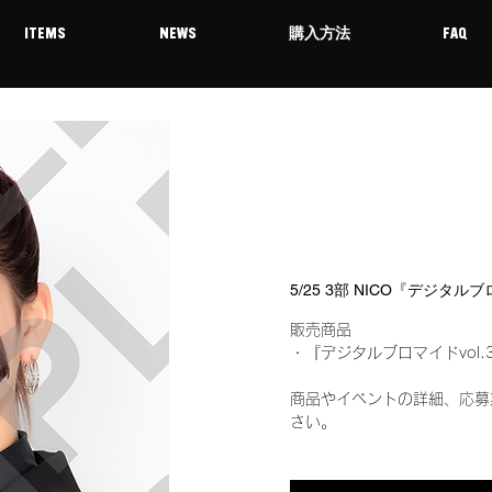
ITEMS
NEWS
購入方法
FAQ
5/25 3部 NICO『デジタル
販売商品
・『デジタルブロマイドvol.
商品やイベントの詳細、応募
さい。