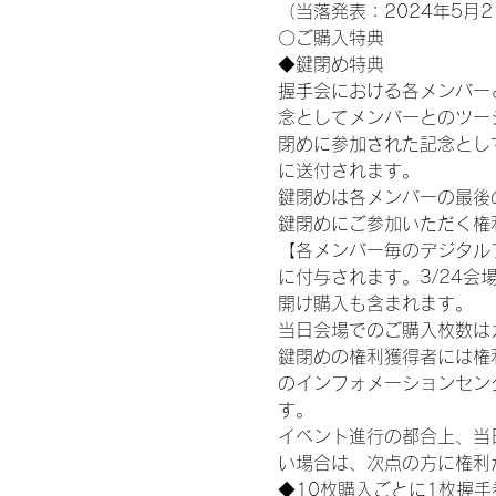
（当落発表：2024年5月2
〇ご購入特典
◆鍵閉め特典
握手会における各メンバー
念としてメンバーとのツー
閉めに参加された記念として
に送付されます。
鍵閉めは各メンバーの最後の握
鍵閉めにご参加いただく権
【各メンバー毎のデジタル
に付与されます。3/24会場
開け購入も含まれます。
当日会場でのご購入枚数は
鍵閉めの権利獲得者には権利獲
のインフォメーションセン
す。
イベント進行の都合上、当
い場合は、次点の方に権利
◆10枚購入ごとに1枚握