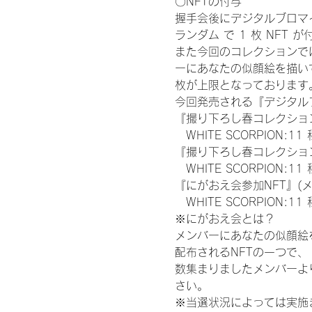
〇NFTの付与
握手会後にデジタルブロマイ
ランダム で 1 枚 NFT 
また今回のコレクションで
ーにあなたの似顔絵を描い
枚が上限となっております
今回発売される『デジタルブ
『撮り下ろし春コレクション
　WHITE SCORPION:11
『撮り下ろし春コレクション
　WHITE SCORPION
『にがおえ会参加NFT』(
　WHITE SCORPION:11
※にがおえ会とは？
メンバーにあなたの似顔絵
配布されるNFTの一つで
数集まりましたメンバーよ
さい。
※当選状況によっては実施