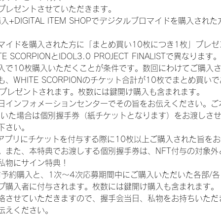
プレゼントさせていただきます。
入+DIGITAL ITEM SHOPでデジタルブロマイドを購入され
マイドを購入された方に「まとめ買い10枚につき1枚」プレゼ
CORPIONとIDOL3.0 PROJECT FINALISTで異なります。
入で10枚購入いただくことが条件です。数回にわけてご購入
WHITE SCORPIONのチケット合計が10枚でまとめ買いであ
券がプレゼントされます。枚数には鍵開け購入も含まれます。
日インフォメーションセンターでその旨をお伝えください。ご
ていた場合は個別握手券（紙チケットとなります）をお渡しさ
下さい。
TAアプリにチケットを付与する際に10枚以上ご購入された旨を
。また、本特典でお渡しする個別握手券は、NFT付与の対象外
私物にサイン特典！
前予約購入と、1次〜4次応募期間中にご購入いただいた各部/
プ購入者に付与されます。枚数には鍵開け購入も含まれます。
絡させていただきますので、握手会当日、私物をお持ちいただ
伝えください。