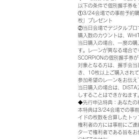
以下の条件で個別握手券を
①3/24会場での事前予約購
枚」プレゼント
②当日会場でデジタルブロ
購入数のカウントは、WHITE S
当日購入の場合、一度の購
す。レーンが異なる場合でも、
SCORPIONの個別握手
対象となる方は、握手会当
き、10枚以上ご購入され
参加希望のレーンをお伝え
当日購入の場合は、DIS
しすることはできかねます
◆先行申込特典：あなたの
本特典は3/24会場での事
イドの枚数を合算したトッ
権利者の方には事前にご連
ターで権利者である旨をお