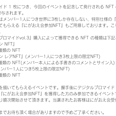
ド 1 枚につき、今回のイベントを記念して発行される NFT
が付与されます。
はメンバー1人につき世界に3枚しか存在しない、特別仕様の『
てもらえる『にがおえ会参加NFT』もご用意しております。こ
。
ロマイドvol.3』購入によって獲得できる NFT の種類は下
 NFT』
 種類の NFT
 レアNFT』(メンバー1人につき3枚上限の限定NFT)
:11 種類の NFT(メンバー本人による手書きのコメントとサイン入)
メンバー1人につき5枚上限の限定NFT)
 種類の NFT
を描いてもらえるイベントです。握手後にデジタルブロマイド 
、『にがおえ会参加NFT』を獲得した方のみ参加できるイベン
り順次開始させて頂きます。当選されたお客様はにがおえ会受
までお待ち頂く場合がありますので予めご了承ください。