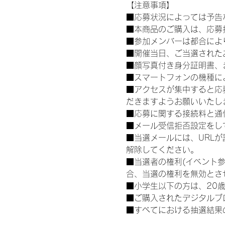
【注意事項】
■応募状況によっては予告
■本商品のご購入は、応募
■参加メンバーは都合によ
■開催当日、ご当選された
■顔写真付き身分証明書、
■スマートフォンの機種に
■アクセスが集中すると応
だきますようお願いいたし
■応募に関する接続料と通
■メール受信拒否設定をし
■当選メールには、URL
解除してください。
■当選者の権利(イベント
合、当選の権利を無効とさ
■小学生以下の方は、20
■ご購入されたデジタルブ
■すべてにおける抽選結果