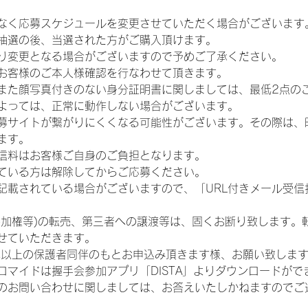
なく応募スケジュールを変更させていただく場合がございます
抽選の後、当選された方がご購入頂けます。
り変更となる場合がございますので予めご了承ください。
お客様のご本人様確認を行なわせて頂きます。
また顔写真付きのない身分証明書に関しましては、最低2点の
よっては、正常に動作しない場合がございます。
募サイトが繋がりにくくなる可能性がございます。その際は、
ます。
信料はお客様ご自身のご負担となります。
ている方は解除してからご応募ください。
が記載されている場合がございますので、「URL付きメール受
参加権等)の転売、第三者への譲渡等は、固くお断り致します。
せていただきます。
歳以上の保護者同伴のもとお申込み頂きます様、お願い致しま
ロマイドは握手会参加アプリ「DISTA」よりダウンロードがで
のお問い合わせに関しましては、お答えいたしかねますのでご