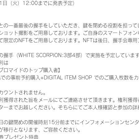
1日（火）12:00までに発表予定）
との一番最後の握手をしていただき、鍵を閉める役割を担って
ショット撮影をご用意しております。ご自身のスマートフォン
限定のNFTをご用意しております。NFTは後日、握手会専用ア
手（WHITE SCORPION:3部4部）で実施を予定していま
利は
ブロマイドのトップ購入者】
での事前予約購入+DIGITAL ITEM SHOP でのご購入枚
カウントされません。
得された旨をメールにてご連絡させて頂きます。権利獲得者はDIG
ターまでお越しください。そちらにてご本人様確認と参加の詳
日の鍵閉めの開催時刻15分前までにインフォメーションセン
が移行となります、ご容赦ください。
手券プレゼント特典