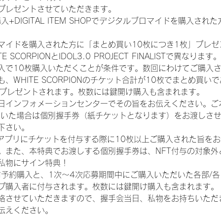
プレゼントさせていただきます。
入+DIGITAL ITEM SHOPでデジタルブロマイドを購入され
マイドを購入された方に「まとめ買い10枚につき1枚」プレゼ
CORPIONとIDOL3.0 PROJECT FINALISTで異なります。
入で10枚購入いただくことが条件です。数回にわけてご購入
WHITE SCORPIONのチケット合計が10枚でまとめ買いであ
券がプレゼントされます。枚数には鍵開け購入も含まれます。
日インフォメーションセンターでその旨をお伝えください。ご
ていた場合は個別握手券（紙チケットとなります）をお渡しさ
下さい。
TAアプリにチケットを付与する際に10枚以上ご購入された旨を
。また、本特典でお渡しする個別握手券は、NFT付与の対象外
私物にサイン特典！
前予約購入と、1次〜4次応募期間中にご購入いただいた各部/
プ購入者に付与されます。枚数には鍵開け購入も含まれます。
絡させていただきますので、握手会当日、私物をお持ちいただ
伝えください。