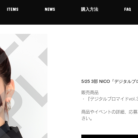
ITEMS
NEWS
購入方法
FAQ
5/25 3部 NICO『デジタル
販売商品
・『デジタルブロマイドvol.
商品やイベントの詳細、応募
さい。