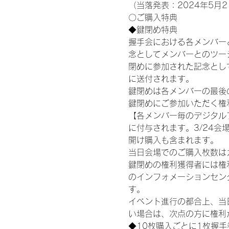
（当落発表：2024年5月2
〇ご購入特典
◆鍵閉め特典
握手会における各メンバー
念としてメンバーとのツー
閉めに参加された記念として
に送付されます。
鍵閉めは各メンバーの最後の握
鍵閉めにご参加いただく権
【各メンバー毎のデジタル
に付与されます。3/24会場
開け購入も含まれます。
当日会場でのご購入枚数は
鍵閉めの権利獲得者には権利獲
のインフォメーションセン
す。
イベント進行の都合上、当
い場合は、次点の方に権利
◆10枚購入ごとに1枚握