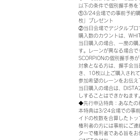
以下の条件で個別握手券を
①3/24会場での事前予約購
枚」プレゼント
②当日会場でデジタルブロ
購入数のカウントは、WHITE S
当日購入の場合、一度の購
す。レーンが異なる場合でも、
SCORPIONの個別握手
対象となる方は、握手会当
き、10枚以上ご購入され
参加希望のレーンをお伝え
当日購入の場合は、DIS
しすることはできかねます
◆先行申込特典：あなたの
本特典は3/24会場での事
イドの枚数を合算したトッ
権利者の方には事前にご連
ターで権利者である旨をお