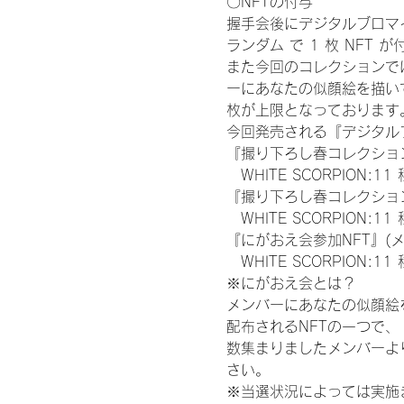
〇NFTの付与
握手会後にデジタルブロマイ
ランダム で 1 枚 NFT 
また今回のコレクションで
ーにあなたの似顔絵を描い
枚が上限となっております
今回発売される『デジタルブ
『撮り下ろし春コレクション
　WHITE SCORPION:11
『撮り下ろし春コレクション
　WHITE SCORPION
『にがおえ会参加NFT』(
　WHITE SCORPION:11
※にがおえ会とは？
メンバーにあなたの似顔絵
配布されるNFTの一つで
数集まりましたメンバーよ
さい。
※当選状況によっては実施