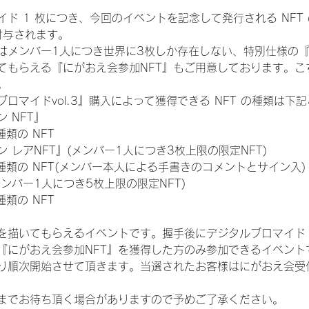
ド 1 枚につき、今回のイベントを記念して発行される NFT
が付与されます。
はメンバー1人につき世界に3枚しか存在しない、特別仕様の『
てもらえる『にがおえ会参加NFT』もご用意しております。こ
。
ロマイドvol.3』購入によって獲得できる NFT の種類は下
 NFT』
 種類の NFT
 レアNFT』(メンバー1人につき3枚上限の限定NFT)
:11 種類の NFT(メンバー本人による手書きのコメントとサイン入)
メンバー1人につき5枚上限の限定NFT)
 種類の NFT
を描いてもらえるイベントです。握手後にデジタルブロマイド 
、『にがおえ会参加NFT』を獲得した方のみ参加できるイベン
り順次開始させて頂きます。当選されたお客様はにがおえ会受
までお待ち頂く場合がありますので予めご了承ください。