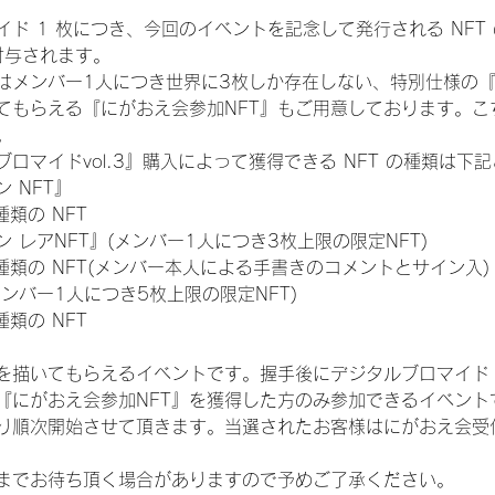
ド 1 枚につき、今回のイベントを記念して発行される NFT
が付与されます。
はメンバー1人につき世界に3枚しか存在しない、特別仕様の『
てもらえる『にがおえ会参加NFT』もご用意しております。こ
。
ロマイドvol.3』購入によって獲得できる NFT の種類は下
 NFT』
 種類の NFT
 レアNFT』(メンバー1人につき3枚上限の限定NFT)
:11 種類の NFT(メンバー本人による手書きのコメントとサイン入)
メンバー1人につき5枚上限の限定NFT)
 種類の NFT
を描いてもらえるイベントです。握手後にデジタルブロマイド 
、『にがおえ会参加NFT』を獲得した方のみ参加できるイベン
り順次開始させて頂きます。当選されたお客様はにがおえ会受
までお待ち頂く場合がありますので予めご了承ください。