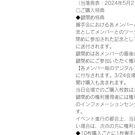
（当落発表：2024年5月2
〇ご購入特典
◆鍵閉め特典
握手会における各メンバー
念としてメンバーとのツー
閉めに参加された記念として
に送付されます。
鍵閉めは各メンバーの最後の握
鍵閉めにご参加いただく権
【各メンバー毎のデジタル
に付与されます。3/24会場
開け購入も含まれます。
当日会場でのご購入枚数は
鍵閉めの権利獲得者には権利獲
のインフォメーションセン
す。
イベント進行の都合上、当
い場合は、次点の方に権利
◆10枚購入ごとに1枚握