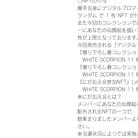
〇NFTの付与
握手会後にデジタルブロマイ
ランダム で 1 枚 NFT 
また今回のコレクションで
ーにあなたの似顔絵を描い
枚が上限となっております
今回発売される『デジタルブ
『撮り下ろし春コレクション
　WHITE SCORPION:11
『撮り下ろし春コレクション
　WHITE SCORPION
『にがおえ会参加NFT』(
　WHITE SCORPION:11
※にがおえ会とは？
メンバーにあなたの似顔絵
配布されるNFTの一つで
数集まりましたメンバーよ
さい。
※当選状況によっては実施