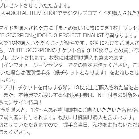
プレゼントさせていただきます。
入+DIGITAL ITEM SHOPでデジタルブロマイドを購入され
マイドを購入された方に「まとめ買い10枚につき1枚」プレゼ
CORPIONとIDOL3.0 PROJECT FINALISTで異なります。
入で10枚購入いただくことが条件です。数回にわけてご購入
WHITE SCORPIONのチケット合計が10枚でまとめ買いであ
券がプレゼントされます。枚数には鍵開け購入も含まれます。
日インフォメーションセンターでその旨をお伝えください。ご
ていた場合は個別握手券（紙チケットとなります）をお渡しさ
下さい。
TAアプリにチケットを付与する際に10枚以上ご購入された旨を
。また、本特典でお渡しする個別握手券は、NFT付与の対象外
私物にサイン特典！
前予約購入と、1次〜4次応募期間中にご購入いただいた各部/
プ購入者に付与されます。枚数には鍵開け購入も含まれます。
絡させていただきますので、握手会当日、私物をお持ちいただ
伝えください。