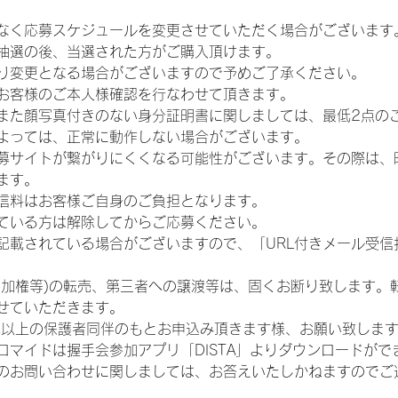
なく応募スケジュールを変更させていただく場合がございます
抽選の後、当選された方がご購入頂けます。
り変更となる場合がございますので予めご了承ください。
お客様のご本人様確認を行なわせて頂きます。
また顔写真付きのない身分証明書に関しましては、最低2点の
よっては、正常に動作しない場合がございます。
募サイトが繋がりにくくなる可能性がございます。その際は、
ます。
信料はお客様ご自身のご負担となります。
ている方は解除してからご応募ください。
が記載されている場合がございますので、「URL付きメール受
参加権等)の転売、第三者への譲渡等は、固くお断り致します。
せていただきます。
歳以上の保護者同伴のもとお申込み頂きます様、お願い致しま
ロマイドは握手会参加アプリ「DISTA」よりダウンロードがで
のお問い合わせに関しましては、お答えいたしかねますのでご