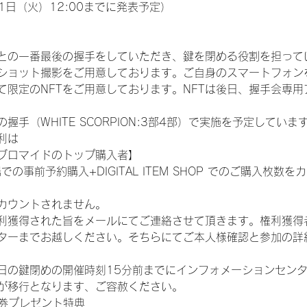
1日（火）12:00までに発表予定）
との一番最後の握手をしていただき、鍵を閉める役割を担って
ショット撮影をご用意しております。ご自身のスマートフォン
限定のNFTをご用意しております。NFTは後日、握手会専用ア
手（WHITE SCORPION:3部4部）で実施を予定していま
利は
ブロマイドのトップ購入者】
での事前予約購入+DIGITAL ITEM SHOP でのご購入枚
カウントされません。
得された旨をメールにてご連絡させて頂きます。権利獲得者はDIG
ターまでお越しください。そちらにてご本人様確認と参加の詳
日の鍵閉めの開催時刻15分前までにインフォメーションセン
が移行となります、ご容赦ください。
手券プレゼント特典