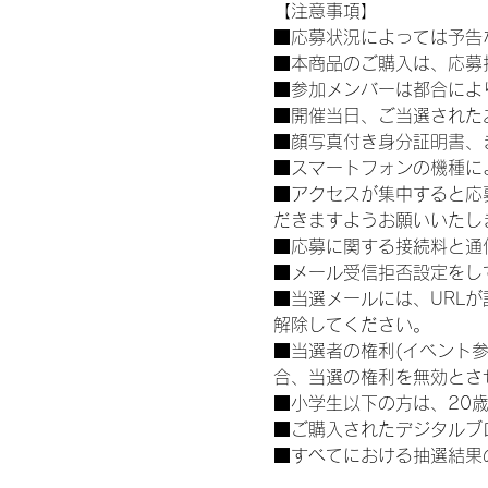
【注意事項】
■応募状況によっては予告
■本商品のご購入は、応募
■参加メンバーは都合によ
■開催当日、ご当選された
■顔写真付き身分証明書、
■スマートフォンの機種に
■アクセスが集中すると応
だきますようお願いいたし
■応募に関する接続料と通
■メール受信拒否設定をし
■当選メールには、URL
解除してください。
■当選者の権利(イベント
合、当選の権利を無効とさ
■小学生以下の方は、20
■ご購入されたデジタルブ
■すべてにおける抽選結果