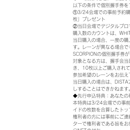
以下の条件で個別握手券を
①3/24会場での事前予約購
枚」プレゼント
②当日会場でデジタルブロ
購入数のカウントは、WHITE S
当日購入の場合、一度の購
す。レーンが異なる場合でも、
SCORPIONの個別握手
対象となる方は、握手会当
き、10枚以上ご購入され
参加希望のレーンをお伝え
当日購入の場合は、DIS
しすることはできかねます
◆先行申込特典：あなたの
本特典は3/24会場での事
イドの枚数を合算したトッ
権利者の方には事前にご連
ターで権利者である旨をお