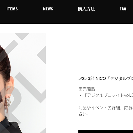
ITEMS
NEWS
購入方法
FAQ
5/25 3部 NICO『デジタル
販売商品
・『デジタルブロマイドvol.
商品やイベントの詳細、応募
さい。