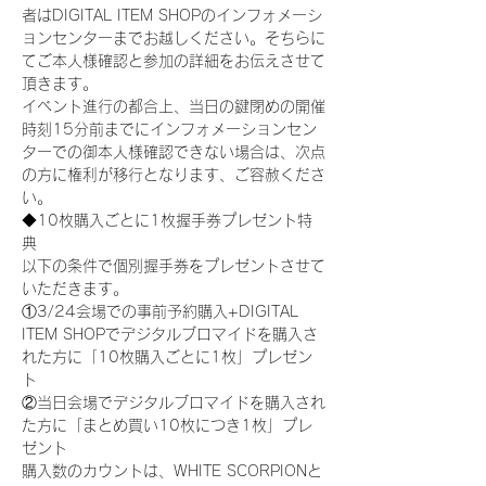
者はDIGITAL ITEM SHOPのインフォメーシ
ョンセンターまでお越しください。そちらに
てご本人様確認と参加の詳細をお伝えさせて
頂きます。
イベント進行の都合上、当日の鍵閉めの開催
時刻15分前までにインフォメーションセン
ターでの御本人様確認できない場合は、次点
の方に権利が移行となります、ご容赦くださ
い。
◆10枚購入ごとに1枚握手券プレゼント特
典
以下の条件で個別握手券をプレゼントさせて
いただきます。
①3/24会場での事前予約購入+DIGITAL 
ITEM SHOPでデジタルブロマイドを購入さ
れた方に「10枚購入ごとに1枚」プレゼン
ト
②当日会場でデジタルブロマイドを購入され
た方に「まとめ買い10枚につき1枚」プレ
ゼント
購入数のカウントは、WHITE SCORPIONと