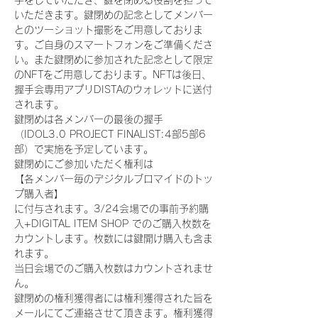
手をしていただき、鍵を閉める役割を担って
いただきます。鍵閉めの記念としてメンバー
とのツーショット撮影をご用意しておりま
す。ご自身のスマートフォンをご準備くださ
い。また鍵閉めに参加された記念として限定
のNFTをご用意しております。NFTは後日、
握手会専用アプリDISTAのウォレットに送付
されます。
鍵閉めは各メンバーの最後の握手
（IDOL3.0 PROJECT FINALIST:4部5部6
部）で実施を予定しています。
鍵閉めにご参加いただく権利は
【各メンバー毎のデジタルブロマイドのトッ
プ購入者】
に付与されます。3/24会場での事前予約購
入+DIGITAL ITEM SHOP でのご購入枚数を
カウントします。枚数には鍵開け購入も含ま
れます。
当日会場でのご購入枚数はカウントされませ
ん。
鍵閉めの権利獲得者には権利獲得された旨を
メールにてご連絡させて頂きます。権利獲得