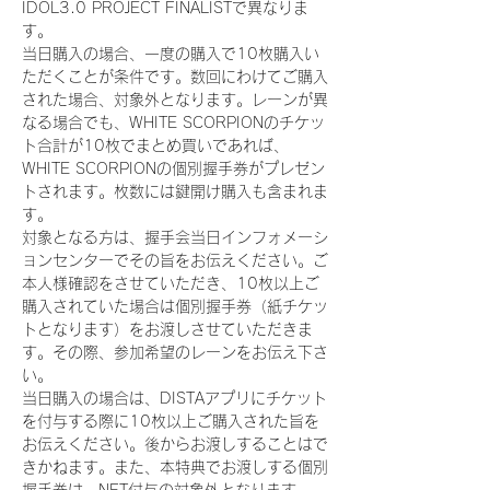
IDOL3.0 PROJECT FINALISTで異なりま
す。
当日購入の場合、一度の購入で10枚購入い
ただくことが条件です。数回にわけてご購入
された場合、対象外となります。レーンが異
なる場合でも、WHITE SCORPIONのチケッ
ト合計が10枚でまとめ買いであれば、
WHITE SCORPIONの個別握手券がプレゼン
トされます。枚数には鍵開け購入も含まれま
す。
対象となる方は、握手会当日インフォメーシ
ョンセンターでその旨をお伝えください。ご
本人様確認をさせていただき、10枚以上ご
購入されていた場合は個別握手券（紙チケッ
トとなります）をお渡しさせていただきま
す。その際、参加希望のレーンをお伝え下さ
い。
当日購入の場合は、DISTAアプリにチケット
を付与する際に10枚以上ご購入された旨を
お伝えください。後からお渡しすることはで
きかねます。また、本特典でお渡しする個別