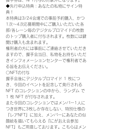
握手券は、NFT付与の対象外となります。
◆先行申込特典：あなたの私物にサイン特
典！
本特典は3/24会場での事前予約購入、かつ
1次〜4次応募期間中にご購入いただいた各
部/各レーン毎のデジタルブロマイドの枚数
のトップ購入者に付与されます。枚数には鍵
開け購入も含まれます。
権利者の方には事前にご連絡させていただき
ますので、握手会当日、私物をお持ちいただ
きインフォメーションセンターで権利者であ
る旨をお伝えください。
〇NFTの付与
握手会後にデジタルブロマイド 1 枚につ
き、今回のイベントを記念して発行される 
NFT のコレクションの中から、ランダム で 
1 枚 NFT が付与されます。
また今回のコレクションではメンバー1人に
つき世界に3枚しか存在しない、特別仕様の
『レアNFT』に加え、メンバーにあなたの似
顔絵を描いてもらえる『にがおえ会参加
NFT』もご用意しております。こちらはメン