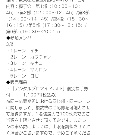
住所：東京都江東区有明3-4-10 TFTビル
内容：握手会　第1部（10：00～10：
45） /第2部（12：00～12：45）/第3部
（14：00～14：45）/第4部（15：30～
16：15）/第5部（17：30～18：15）/
第6部（19：30～20：15）
◆参加メンバー
3部 
・1レーン　イチ
・2レーン　カワチャン
・3レーン　キナコ
・4レーン　マカロン
・5レーン　ロゼ
◆販売商品
・『デジタルブロマイドvol.3』個別握手券
付・・・1,100円(税込み)
※同一応募期間における同じ部・同一レーン
に関しまして、複数枚のご応募を可能とさせ
て頂きますが、1名様最大で100枚までのご
当選を上限とさせて頂く予定です。またレー
ンの申込数によっては、上限を調整させて頂
く場合がございますので、予めご了承くださ