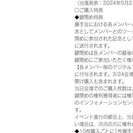
（当落発表：2024年5月2
〇ご購入特典
◆鍵閉め特典
握手会における各メンバー
念としてメンバーとのツー
閉めに参加された記念として
に送付されます。
鍵閉めは各メンバーの最後の握
鍵閉めにご参加いただく権
【各メンバー毎のデジタル
に付与されます。3/24会場
開け購入も含まれます。
当日会場でのご購入枚数は
鍵閉めの権利獲得者には権利獲
のインフォメーションセン
す。
イベント進行の都合上、当
い場合は、次点の方に権利
◆10枚購入ごとに1枚握