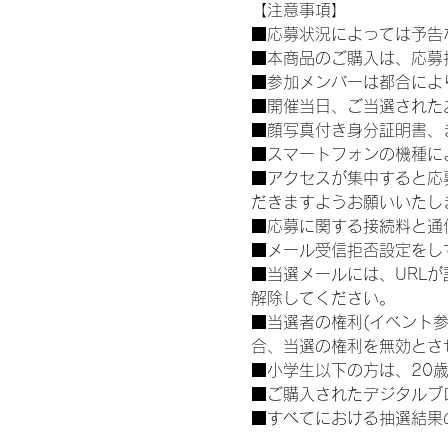
【注意事項】
■応募状況によっては予告
■本商品のご購入は、応募
■参加メンバーは都合によ
■開催当日、ご当選された
■顔写真付き身分証明書、
■スマートフォンの機種に
■アクセスが集中すると応
だきますようお願いいたし
■応募に関する接続料と通
■メール受信拒否設定をし
■当選メールには、URL
解除してください。
■当選者の権利(イベント
合、当選の権利を無効とさ
■小学生以下の方は、20
■ご購入されたデジタルブ
■すべてにおける抽選結果