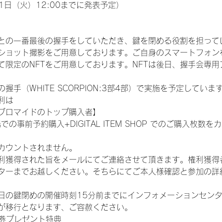
1日（火）12:00までに発表予定）
との一番最後の握手をしていただき、鍵を閉める役割を担って
ショット撮影をご用意しております。ご自身のスマートフォン
限定のNFTをご用意しております。NFTは後日、握手会専用ア
手（WHITE SCORPION:3部4部）で実施を予定していま
利は
ブロマイドのトップ購入者】
での事前予約購入+DIGITAL ITEM SHOP でのご購入枚
カウントされません。
得された旨をメールにてご連絡させて頂きます。権利獲得者はDIG
ターまでお越しください。そちらにてご本人様確認と参加の詳
日の鍵閉めの開催時刻15分前までにインフォメーションセン
が移行となります、ご容赦ください。
手券プレゼント特典