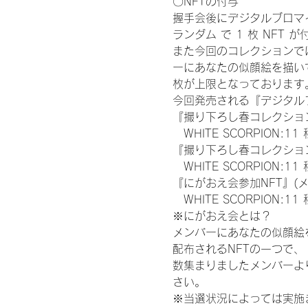
〇NFTの付与
握手会後にデジタルブロマイ
ランダム で 1 枚 NFT 
また今回のコレクションで
ーにあなたの似顔絵を描い
枚が上限となっております
今回発売される『デジタルブ
『撮り下ろし春コレクション
　WHITE SCORPION:11
『撮り下ろし春コレクション
　WHITE SCORPION
『にがおえ会参加NFT』(
　WHITE SCORPION:11
※にがおえ会とは？
メンバーにあなたの似顔絵
配布されるNFTの一つで
数集まりましたメンバーよ
さい。
※当選状況によっては実施