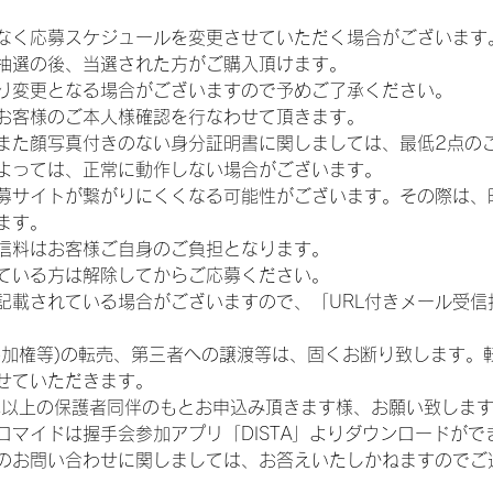
なく応募スケジュールを変更させていただく場合がございます
抽選の後、当選された方がご購入頂けます。
り変更となる場合がございますので予めご了承ください。
お客様のご本人様確認を行なわせて頂きます。
また顔写真付きのない身分証明書に関しましては、最低2点の
よっては、正常に動作しない場合がございます。
募サイトが繋がりにくくなる可能性がございます。その際は、
ます。
信料はお客様ご自身のご負担となります。
ている方は解除してからご応募ください。
が記載されている場合がございますので、「URL付きメール受
参加権等)の転売、第三者への譲渡等は、固くお断り致します。
せていただきます。
歳以上の保護者同伴のもとお申込み頂きます様、お願い致しま
ロマイドは握手会参加アプリ「DISTA」よりダウンロードがで
のお問い合わせに関しましては、お答えいたしかねますのでご