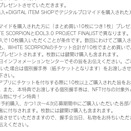
プレゼントさせていただきます。
入+DIGITAL ITEM SHOPでデジタルブロマイドを購入され
マイドを購入された方に「まとめ買い10枚につき1枚」プレゼ
CORPIONとIDOL3.0 PROJECT FINALISTで異なります。
入で10枚購入いただくことが条件です。数回にわけてご購入
WHITE SCORPIONのチケット合計が10枚でまとめ買いであ
券がプレゼントされます。枚数には鍵開け購入も含まれます。
日インフォメーションセンターでその旨をお伝えください。ご
ていた場合は個別握手券（紙チケットとなります）をお渡しさ
下さい。
TAアプリにチケットを付与する際に10枚以上ご購入された旨を
。また、本特典でお渡しする個別握手券は、NFT付与の対象外
私物にサイン特典！
前予約購入、かつ1次〜4次応募期間中にご購入いただいた各部
者に付与されます。枚数には鍵開け購入も含まれます。
絡させていただきますので、握手会当日、私物をお持ちいただ
伝えください。