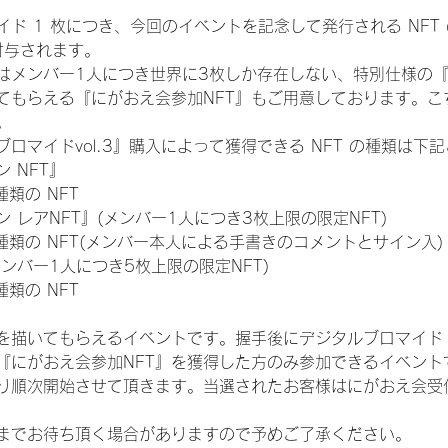
ド 1 枚につき、今回のイベントを記念して発行される NFT
が付与されます。
はメンバー1人につき世界に3枚しか存在しない、特別仕様の『
てもらえる『にがおえ会参加NFT』もご用意しております。こ
。
ロマイドvol.3』購入によって獲得できる NFT の種類は下
 NFT』
 種類の NFT
 レアNFT』(メンバー1人につき3枚上限の限定NFT)
:11 種類の NFT(メンバー本人による手書きのコメントとサイン入)
メンバー1人につき5枚上限の限定NFT)
 種類の NFT
を描いてもらえるイベントです。握手後にデジタルブロマイド 
、『にがおえ会参加NFT』を獲得した方のみ参加できるイベン
り順次開始させて頂きます。当選されたお客様はにがおえ会受
までお待ち頂く場合がありますので予めご了承ください。