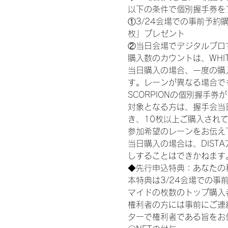
以下の条件で個別握手券を
①3/24会場での事前予約購
枚」プレゼント
②当日会場でデジタルブロ
購入数のカウントは、WHITE S
当日購入の場合、一度の購
す。レーンが異なる場合でも、
SCORPIONの個別握手
対象となる方は、握手会当
き、10枚以上ご購入され
参加希望のレーンをお伝え
当日購入の場合は、DIS
しすることはできかねます
◆先行申込特典：あなたの
本特典は3/24会場での事
マイドの枚数のトップ購入
権利者の方には事前にご連
ターで権利者である旨をお