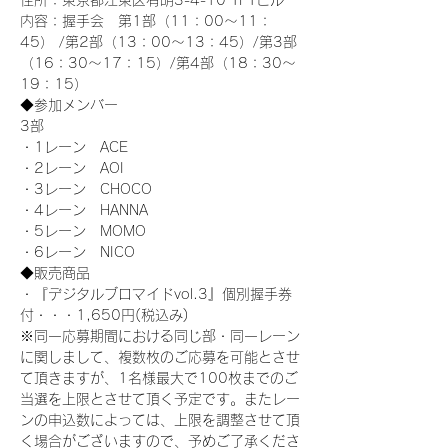
住所：東京都江東区有明3-4-10 TFTビル
内容：握手会　第1部（11：00～11：
45） /第2部（13：00～13：45）/第3部
（16：30～17：15）/第4部（18：30～
19：15）
◆参加メンバー
3部 
・1レーン　ACE
・2レーン　AOI
・3レーン　CHOCO
・4レーン　HANNA
・5レーン　MOMO
・6レーン　NICO
◆販売商品
・『デジタルブロマイドvol.3』個別握手券
付・・・1,650円(税込み)
※同一応募期間における同じ部・同一レーン
に関しまして、複数枚のご応募を可能とさせ
て頂きますが、1名様最大で100枚までのご
当選を上限とさせて頂く予定です。またレー
ンの申込数によっては、上限を調整させて頂
く場合がございますので、予めご了承くださ