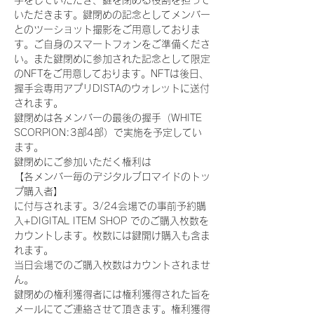
手をしていただき、鍵を閉める役割を担って
いただきます。鍵閉めの記念としてメンバー
とのツーショット撮影をご用意しておりま
す。ご自身のスマートフォンをご準備くださ
い。また鍵閉めに参加された記念として限定
のNFTをご用意しております。NFTは後日、
握手会専用アプリDISTAのウォレットに送付
されます。
鍵閉めは各メンバーの最後の握手（WHITE 
SCORPION:3部4部）で実施を予定してい
ます。
鍵閉めにご参加いただく権利は
【各メンバー毎のデジタルブロマイドのトッ
プ購入者】
に付与されます。3/24会場での事前予約購
入+DIGITAL ITEM SHOP でのご購入枚数を
カウントします。枚数には鍵開け購入も含ま
れます。
当日会場でのご購入枚数はカウントされませ
ん。
鍵閉めの権利獲得者には権利獲得された旨を
メールにてご連絡させて頂きます。権利獲得