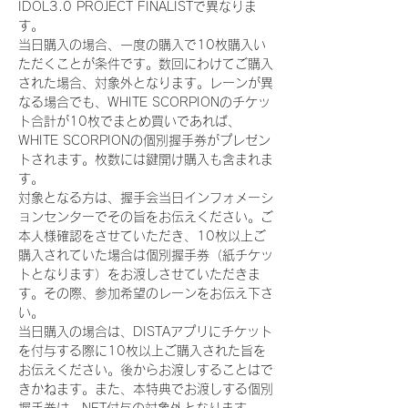
IDOL3.0 PROJECT FINALISTで異なりま
す。
当日購入の場合、一度の購入で10枚購入い
ただくことが条件です。数回にわけてご購入
された場合、対象外となります。レーンが異
なる場合でも、WHITE SCORPIONのチケッ
ト合計が10枚でまとめ買いであれば、
WHITE SCORPIONの個別握手券がプレゼン
トされます。枚数には鍵開け購入も含まれま
す。
対象となる方は、握手会当日インフォメーシ
ョンセンターでその旨をお伝えください。ご
本人様確認をさせていただき、10枚以上ご
購入されていた場合は個別握手券（紙チケッ
トとなります）をお渡しさせていただきま
す。その際、参加希望のレーンをお伝え下さ
い。
当日購入の場合は、DISTAアプリにチケット
を付与する際に10枚以上ご購入された旨を
お伝えください。後からお渡しすることはで
きかねます。また、本特典でお渡しする個別