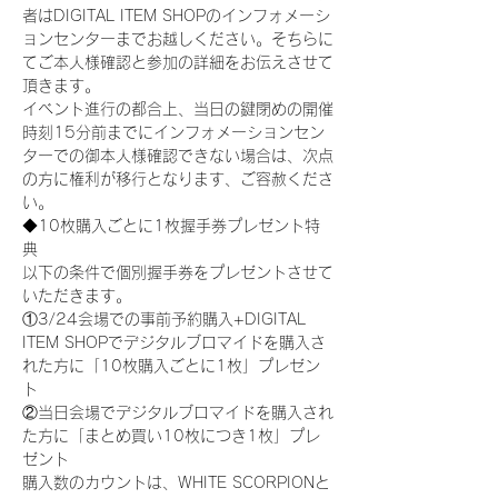
者はDIGITAL ITEM SHOPのインフォメーシ
ョンセンターまでお越しください。そちらに
てご本人様確認と参加の詳細をお伝えさせて
頂きます。
イベント進行の都合上、当日の鍵閉めの開催
時刻15分前までにインフォメーションセン
ターでの御本人様確認できない場合は、次点
の方に権利が移行となります、ご容赦くださ
い。
◆10枚購入ごとに1枚握手券プレゼント特
典
以下の条件で個別握手券をプレゼントさせて
いただきます。
①3/24会場での事前予約購入+DIGITAL 
ITEM SHOPでデジタルブロマイドを購入さ
れた方に「10枚購入ごとに1枚」プレゼン
ト
②当日会場でデジタルブロマイドを購入され
た方に「まとめ買い10枚につき1枚」プレ
ゼント
購入数のカウントは、WHITE SCORPIONと