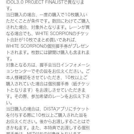
IDOL3.0 PROJECT FINALISTで異なりま
す。
当日購入の場合、一度の購入で10枚購入い
ただくことが条件です。数回にわけてご購入
された場合、対象外となります。レーンが異
なる場合でも、WHITE SCORPIONのチケッ
ト合計が10枚でまとめ買いであれば、
WHITE SCORPIONの個別握手券がプレゼン
トされます。枚数には鍵開け購入も含まれま
す。
対象となる方は、握手会当日インフォメーシ
ョンセンターでその旨をお伝えください。ご
本人様確認をさせていただき、10枚以上ご
購入されていた場合は個別握手券（紙チケッ
トとなります）をお渡しさせていただきま
す。その際、参加希望のレーンをお伝え下さ
い。
当日購入の場合は、DISTAアプリにチケット
を付与する際に10枚以上ご購入された旨を
お伝えください。後からお渡しすることはで
きかねます。また、本特典でお渡しする個別