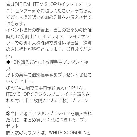
者はDIGITAL ITEM SHOPのインフォメーシ
ョンセンターまでお越しください。そちらに
てご本人様確認と参加の詳細をお伝えさせて
頂きます。
イベント進行の都合上、当日の鍵閉めの開催
時刻15分前までにインフォメーションセン
ターでの御本人様確認できない場合は、次点
の方に権利が移行となります、ご容赦くださ
い。
◆10枚購入ごとに1枚握手券プレゼント特
典
以下の条件で個別握手券をプレゼントさせて
いただきます。
①3/24会場での事前予約購入+DIGITAL 
ITEM SHOPでデジタルブロマイドを購入さ
れた方に「10枚購入ごとに1枚」プレゼン
ト
②当日会場でデジタルブロマイドを購入され
た方に「まとめ買い10枚につき1枚」プレ
ゼント
購入数のカウントは、WHITE SCORPIONと