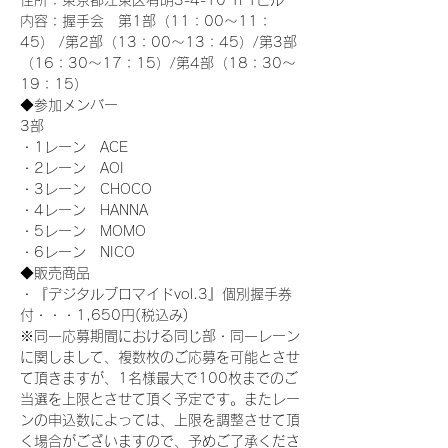
住所：東京都江東区有明3-4-10 TFTビル
内容：握手会　第1部（11：00～11：
45） /第2部（13：00～13：45）/第3部
（16：30～17：15）/第4部（18：30～
19：15）
◆参加メンバー
3部 
・1レーン　ACE
・2レーン　AOI
・3レーン　CHOCO
・4レーン　HANNA
・5レーン　MOMO
・6レーン　NICO
◆販売商品
・『デジタルブロマイドvol.3』個別握手券
付・・・1,650円(税込み)
※同一応募期間における同じ部・同一レーン
に関しまして、複数枚のご応募を可能とさせ
て頂きますが、1名様最大で100枚までのご
当選を上限とさせて頂く予定です。またレー
ンの申込数によっては、上限を調整させて頂
く場合がございますので、予めご了承くださ