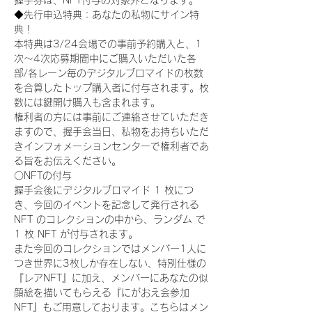
握手券は、NFT付与の対象外となります。
◆先行申込特典：あなたの私物にサイン特
典！
本特典は3/24会場での事前予約購入と、1
次〜4次応募期間中にご購入いただいた各
部/各レーン毎のデジタルブロマイドの枚数
を合算したトップ購入者に付与されます。枚
数には鍵開け購入も含まれます。
権利者の方には事前にご連絡させていただき
ますので、握手会当日、私物をお持ちいただ
きインフォメーションセンターで権利者であ
る旨をお伝えください。
〇NFTの付与
握手会後にデジタルブロマイド 1 枚につ
き、今回のイベントを記念して発行される 
NFT のコレクションの中から、ランダム で 
1 枚 NFT が付与されます。
また今回のコレクションではメンバー1人に
つき世界に3枚しか存在しない、特別仕様の
『レアNFT』に加え、メンバーにあなたの似
顔絵を描いてもらえる『にがおえ会参加
NFT』もご用意しております。こちらはメン