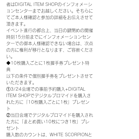
者はDIGITAL ITEM SHOPのインフォメーシ
ョンセンターまでお越しください。そちらに
てご本人様確認と参加の詳細をお伝えさせて
頂きます。
イベント進行の都合上、当日の鍵閉めの開催
時刻15分前までにインフォメーションセン
ターでの御本人様確認できない場合は、次点
の方に権利が移行となります、ご容赦くださ
い。
◆10枚購入ごとに1枚握手券プレゼント特
典
以下の条件で個別握手券をプレゼントさせて
いただきます。
①3/24会場での事前予約購入+DIGITAL 
ITEM SHOPでデジタルブロマイドを購入さ
れた方に「10枚購入ごとに1枚」プレゼン
ト
②当日会場でデジタルブロマイドを購入され
た方に「まとめ買い10枚につき1枚」プレ
ゼント
購入数のカウントは、WHITE SCORPIONと