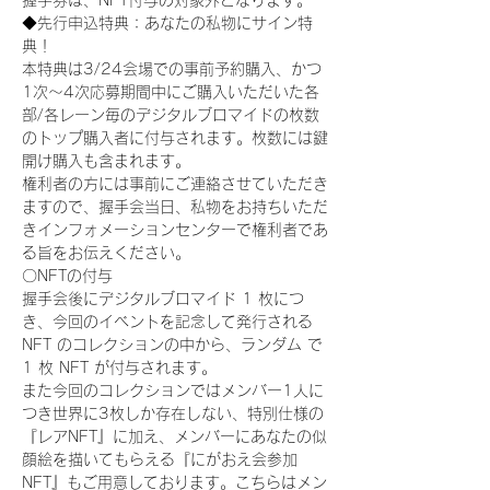
握手券は、NFT付与の対象外となります。
◆先行申込特典：あなたの私物にサイン特
典！
本特典は3/24会場での事前予約購入、かつ
1次〜4次応募期間中にご購入いただいた各
部/各レーン毎のデジタルブロマイドの枚数
のトップ購入者に付与されます。枚数には鍵
開け購入も含まれます。
権利者の方には事前にご連絡させていただき
ますので、握手会当日、私物をお持ちいただ
きインフォメーションセンターで権利者であ
る旨をお伝えください。
〇NFTの付与
握手会後にデジタルブロマイド 1 枚につ
き、今回のイベントを記念して発行される 
NFT のコレクションの中から、ランダム で 
1 枚 NFT が付与されます。
また今回のコレクションではメンバー1人に
つき世界に3枚しか存在しない、特別仕様の
『レアNFT』に加え、メンバーにあなたの似
顔絵を描いてもらえる『にがおえ会参加
NFT』もご用意しております。こちらはメン