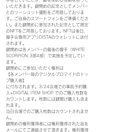
手をしていただき、鍵を閉める役割を担って
いただきます。鍵閉めの記念としてメンバー
とのツーショット撮影をご用意しておりま
す。ご自身のスマートフォンをご準備くださ
い。また鍵閉めに参加された記念として限定
のNFTをご用意しております。NFTは後日、
握手会専用アプリDISTAのウォレットに送付
されます。
鍵閉めは各メンバーの最後の握手（WHITE 
SCORPION:3部4部）で実施を予定してい
ます。
鍵閉めにご参加いただく権利は
【各メンバー毎のデジタルブロマイドのトッ
プ購入者】
に付与されます。3/24会場での事前予約購
入+DIGITAL ITEM SHOP でのご購入枚数を
カウントします。枚数には鍵開け購入も含ま
れます。
当日会場でのご購入枚数はカウントされませ
ん。
鍵閉めの権利獲得者には権利獲得された旨を
メールにてご連絡させて頂きます。権利獲得