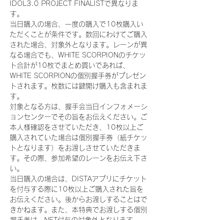
IDOL3.0 PROJECT FINALISTで異なりま
す。
当日購入の場合、一度の購入で10枚購入い
ただくことが条件です。数回にわけてご購入
された場合、対象外となります。レーンが異
なる場合でも、WHITE SCORPIONのチケッ
ト合計が10枚でまとめ買いであれば、
WHITE SCORPIONの個別握手券がプレゼン
トされます。枚数には鍵開け購入も含まれま
す。
対象となる方は、握手会当日インフォメーシ
ョンセンターでその旨をお伝えください。ご
本人様確認をさせていただき、10枚以上ご
購入されていた場合は個別握手券（紙チケッ
トとなります）をお渡しさせていただきま
す。その際、参加希望のレーンをお伝え下さ
い。
当日購入の場合は、DISTAアプリにチケット
を付与する際に10枚以上ご購入された旨を
お伝えください。後からお渡しすることはで
きかねます。また、本特典でお渡しする個別