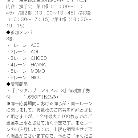
住所：東京都江東区有明3-4-10 TFTビル
内容：握手会　第1部（11：00～11：
45） /第2部（13：00～13：45）/第3部
（16：30～17：15）/第4部（18：30～
19：15）
◆参加メンバー
3部 
・1レーン　ACE
・2レーン　AOI
・3レーン　CHOCO
・4レーン　HANNA
・5レーン　MOMO
・6レーン　NICO
◆販売商品
・『デジタルブロマイドvol.3』個別握手券
付・・・1,650円(税込み)
※同一応募期間における同じ部・同一レーン
に関しまして、複数枚のご応募を可能とさせ
て頂きますが、1名様最大で100枚までのご
当選を上限とさせて頂く予定です。またレー
ンの申込数によっては、上限を調整させて頂
く場合がございますので、予めご了承くださ