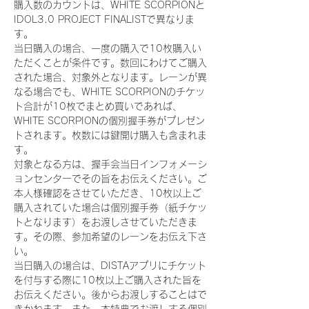
購入数のカウントは、WHITE SCORPIONと
IDOL3.0 PROJECT FINALISTで異なりま
す。
当日購入の場合、一度の購入で10枚購入い
ただくことが条件です。数回にわけてご購入
された場合、対象外となります。レーンが異
なる場合でも、WHITE SCORPIONのチケッ
ト合計が10枚でまとめ買いであれば、
WHITE SCORPIONの個別握手券がプレゼン
トされます。枚数には鍵開け購入も含まれま
す。
対象となる方は、握手会当日インフォメーシ
ョンセンターでその旨をお伝えください。ご
本人様確認をさせていただき、10枚以上ご
購入されていた場合は個別握手券（紙チケッ
トとなります）をお渡しさせていただきま
す。その際、参加希望のレーンをお伝え下さ
い。
当日購入の場合は、DISTAアプリにチケット
を付与する際に10枚以上ご購入された旨を
お伝えください。後からお渡しすることはで