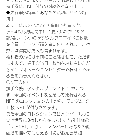
きかねます。また、本特典でお渡しする個別
握手券は、NFT付与の対象外となります。
◆先行申込特典：あなたの私物にサイン特
典！
本特典は3/24会場での事前予約購入と、1
次〜4次応募期間中にご購入いただいた各
部/各レーン毎のデジタルブロマイドの枚数
を合算したトップ購入者に付与されます。枚
数には鍵開け購入も含まれます。
権利者の方には事前にご連絡させていただき
ますので、握手会当日、私物をお持ちいただ
きインフォメーションセンターで権利者であ
る旨をお伝えください。
〇NFTの付与
握手会後にデジタルブロマイド 1 枚につ
き、今回のイベントを記念して発行される 
NFT のコレクションの中から、ランダム で 
1 枚 NFT が付与されます。
また今回のコレクションではメンバー1人に
つき世界に3枚しか存在しない、特別仕様の
『レアNFT』に加え、メンバーにあなたの似
顔絵を描いてもらえる『にがおえ会参加