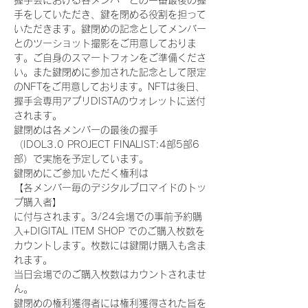
握手会における各メンバーとの一番最後の握
手をしていただき、鍵を閉める役割を担って
いただきます。鍵閉めの記念としてメンバー
とのツーショット撮影をご用意しておりま
す。ご自身のスマートフォンをご準備くださ
い。また鍵閉めに参加された記念として限定
のNFTをご用意しております。NFTは後日、
握手会専用アプリDISTAのウォレットに送付
されます。
鍵閉めは各メンバーの最後の握手
（IDOL3.0 PROJECT FINALIST:4部5部6
部）で実施を予定しています。
鍵閉めにご参加いただく権利は
【各メンバー毎のデジタルブロマイドのトッ
プ購入者】
に付与されます。3/24会場での事前予約購
入+DIGITAL ITEM SHOP でのご購入枚数を
カウントします。枚数には鍵開け購入も含ま
れます。
当日会場でのご購入枚数はカウントされませ
ん。
鍵閉めの権利獲得者には権利獲得された旨を