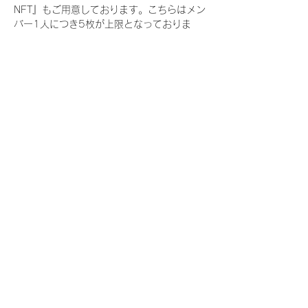
NFT』もご用意しております。こちらはメン
バー1人につき5枚が上限となっておりま
す。
今回発売される『デジタルブロマイド
vol.3』購入によって獲得できる NFT の種
類は下記となります。
『撮り下ろし春コレクション NFT』
　IDOL3.0 PROJECT FINALIST:17種類の
NFT
『撮り下ろし春コレクション レアNFT』(メ
ンバー1人につき3枚上限の限定NFT)
　IDOL3.0 PROJECT FINALIST:17種類の
NFT(メンバー本人による手書きのコメント
と名前入)
『にがおえ会参加NFT』(メンバー1人につ
き5枚上限の限定NFT)
　IDOL3.0 PROJECT FINALIST:17種類の
NFT
※にがおえ会とは？
メンバーにあなたの似顔絵を描いてもらえる
イベントです。握手後にデジタルブロマイ