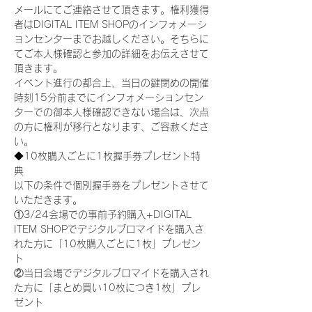
メールにてご連絡させて頂きます。権利獲得
者はDIGITAL ITEM SHOPのインフォメーシ
ョンセンターまでお越しください。そちらに
てご本人様確認と参加の詳細をお伝えさせて
頂きます。
イベント進行の都合上、当日の鍵閉めの開催
時刻15分前までにインフォメーションセン
ターでの御本人様確認できない場合は、次点
の方に権利が移行となります、ご容赦くださ
い。
◆10枚購入ごとに1枚握手券プレゼント特
典
以下の条件で個別握手券をプレゼントさせて
いただきます。
①3/24会場での事前予約購入+DIGITAL 
ITEM SHOPでデジタルブロマイドを購入さ
れた方に「10枚購入ごとに1枚」プレゼン
ト
②当日会場でデジタルブロマイドを購入され
た方に「まとめ買い10枚につき1枚」プレ
ゼント