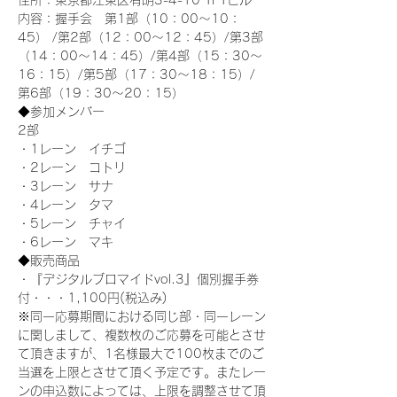
住所：東京都江東区有明3-4-10 TFTビル
内容：握手会　第1部（10：00～10：
45） /第2部（12：00～12：45）/第3部
（14：00～14：45）/第4部（15：30～
16：15）/第5部（17：30～18：15）/
第6部（19：30～20：15）
◆参加メンバー
2部 
・1レーン　イチゴ
・2レーン　コトリ
・3レーン　サナ
・4レーン　タマ
・5レーン　チャイ
・6レーン　マキ
◆販売商品
・『デジタルブロマイドvol.3』個別握手券
付・・・1,100円(税込み)
※同一応募期間における同じ部・同一レーン
に関しまして、複数枚のご応募を可能とさせ
て頂きますが、1名様最大で100枚までのご
当選を上限とさせて頂く予定です。またレー
ンの申込数によっては、上限を調整させて頂