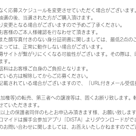
なく応募スケジュールを変更させていただく場合がございます
抽選の後、当選された方がご購入頂けます。
り変更となる場合がございますので予めご了承ください。
お客様のご本人様確認を行なわせて頂きます。
また顔写真付きのない身分証明書に関しましては、最低2点の
よっては、正常に動作しない場合がございます。
募サイトが繋がりにくくなる可能性がございます。その際は、
ます。
信料はお客様ご自身のご負担となります。
ている方は解除してからご応募ください。
が記載されている場合がございますので、「URL付きメール受
参加権等)の転売、第三者への譲渡等は、固くお断り致します。
せていただきます。
歳以上の保護者同伴のもとお申込み頂きます様、お願い致しま
ロマイドは握手会参加アプリ「DISTA」よりダウンロードがで
のお問い合わせに関しましては、お答えいたしかねますのでご