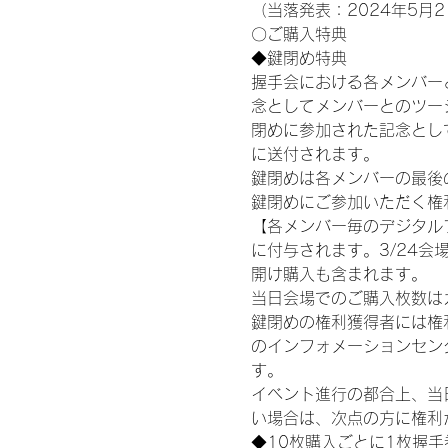
（当落発表：2024年5月2
〇ご購入特典
◆鍵閉め特典
握手会における各メンバー
念としてメンバーとのツー
閉めに参加された記念として
に送付されます。
鍵閉めは各メンバーの最後の握手
鍵閉めにご参加いただく権
【各メンバー毎のデジタル
に付与されます。3/24会場
開け購入も含まれます。
当日会場でのご購入枚数は
鍵閉めの権利獲得者には権利獲
のインフォメーションセン
す。
イベント進行の都合上、当
い場合は、次点の方に権利
◆10枚購入ごとに1枚握