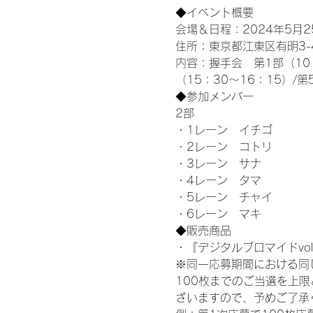
◆イベント概要 
会場＆日程：2024年5月25
住所：東京都江東区有明3-4-
内容：握手会　第1部（10：0
（15：30～16：15）/第
◆参加メンバー
2部 
・1レーン　イチゴ
・2レーン　コトリ
・3レーン　サナ
・4レーン　タマ
・5レーン　チャイ
・6レーン　マキ
◆販売商品
・『デジタルブロマイドvol
※同一応募期間における同
100枚までのご当選を上
ざいますので、予めご了承