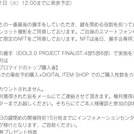
1日（火）12:00までに発表予定）
との一番最後の握手をしていただき、鍵を閉める役割を担って
ショット撮影をご用意しております。ご自身のスマートフォン
限定のNFTをご用意しております。NFTは後日、握手会専用ア
（IDOL3.0 PROJECT FINALIST:4部5部6部）で実
利は
ブロマイドのトップ購入者】
での事前予約購入+DIGITAL ITEM SHOP でのご購入枚
カウントされません。
得された旨をメールにてご連絡させて頂きます。権利獲得者はDIG
ターまでお越しください。そちらにてご本人様確認と参加の詳
日の鍵閉めの開催時刻15分前までにインフォメーションセン
が移行となります、ご容赦ください。
手券プレゼント特典