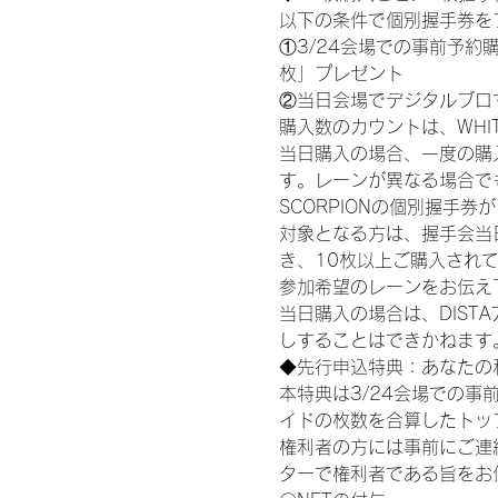
以下の条件で個別握手券を
①3/24会場での事前予約購
枚」プレゼント
②当日会場でデジタルブロ
購入数のカウントは、WHITE S
当日購入の場合、一度の購
す。レーンが異なる場合でも、
SCORPIONの個別握手
対象となる方は、握手会当
き、10枚以上ご購入され
参加希望のレーンをお伝え
当日購入の場合は、DIS
しすることはできかねます
◆先行申込特典：あなたの
本特典は3/24会場での事
イドの枚数を合算したトッ
権利者の方には事前にご連
ターで権利者である旨をお