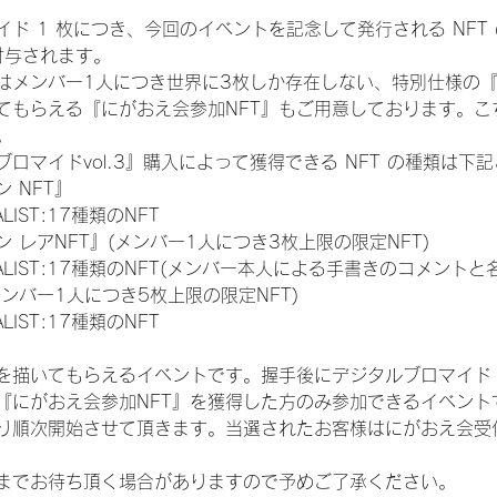
ド 1 枚につき、今回のイベントを記念して発行される NFT
が付与されます。
はメンバー1人につき世界に3枚しか存在しない、特別仕様の『
てもらえる『にがおえ会参加NFT』もご用意しております。こ
。
ロマイドvol.3』購入によって獲得できる NFT の種類は下
 NFT』
NALIST:17種類のNFT
 レアNFT』(メンバー1人につき3枚上限の限定NFT)
 FINALIST:17種類のNFT(メンバー本人による手書きのコメントと
メンバー1人につき5枚上限の限定NFT)
NALIST:17種類のNFT
を描いてもらえるイベントです。握手後にデジタルブロマイド 
、『にがおえ会参加NFT』を獲得した方のみ参加できるイベン
り順次開始させて頂きます。当選されたお客様はにがおえ会受
までお待ち頂く場合がありますので予めご了承ください。