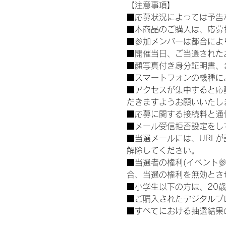
【注意事項】
■応募状況によっては予告
■本商品のご購入は、応募
■参加メンバーは都合によ
■開催当日、ご当選された
■顔写真付き身分証明書、
■スマートフォンの機種に
■アクセスが集中すると応
だきますようお願いいたし
■応募に関する接続料と通
■メール受信拒否設定をし
■当選メールには、URL
解除してください。
■当選者の権利(イベント
合、当選の権利を無効とさ
■小学生以下の方は、20
■ご購入されたデジタルブ
■すべてにおける抽選結果