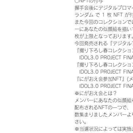
〇NFTの付与
握手会後にデジタルブロマイ
ランダム で 1 枚 NFT 
また今回のコレクションで
ーにあなたの似顔絵を描い
枚が上限となっております
今回発売される『デジタルブ
『撮り下ろし春コレクション
　IDOL3.0 PROJECT FI
『撮り下ろし春コレクション
　IDOL3.0 PROJECT
『にがおえ会参加NFT』(
　IDOL3.0 PROJECT FI
※にがおえ会とは？
メンバーにあなたの似顔絵
配布されるNFTの一つで
数集まりましたメンバーよ
さい。
※当選状況によっては実施