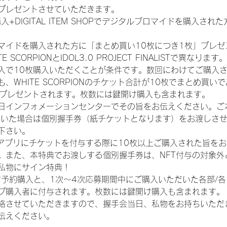
プレゼントさせていただきます。
入+DIGITAL ITEM SHOPでデジタルブロマイドを購入され
マイドを購入された方に「まとめ買い10枚につき1枚」プレゼ
CORPIONとIDOL3.0 PROJECT FINALISTで異なります。
入で10枚購入いただくことが条件です。数回にわけてご購入
WHITE SCORPIONのチケット合計が10枚でまとめ買いであ
券がプレゼントされます。枚数には鍵開け購入も含まれます。
日インフォメーションセンターでその旨をお伝えください。ご
ていた場合は個別握手券（紙チケットとなります）をお渡しさ
下さい。
TAアプリにチケットを付与する際に10枚以上ご購入された旨を
。また、本特典でお渡しする個別握手券は、NFT付与の対象外
私物にサイン特典！
前予約購入と、1次〜4次応募期間中にご購入いただいた各部/
プ購入者に付与されます。枚数には鍵開け購入も含まれます。
絡させていただきますので、握手会当日、私物をお持ちいただ
伝えください。