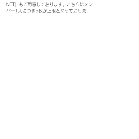
NFT』もご用意しております。こちらはメン
バー1人につき5枚が上限となっておりま
す。
今回発売される『デジタルブロマイド
vol.3』購入によって獲得できる NFT の種
類は下記となります。
『撮り下ろし春コレクション NFT』
　IDOL3.0 PROJECT FINALIST:17種類の
NFT
『撮り下ろし春コレクション レアNFT』(メ
ンバー1人につき3枚上限の限定NFT)
　IDOL3.0 PROJECT FINALIST:17種類の
NFT(メンバー本人による手書きのコメント
と名前入)
『にがおえ会参加NFT』(メンバー1人につ
き5枚上限の限定NFT)
　IDOL3.0 PROJECT FINALIST:17種類の
NFT
※にがおえ会とは？
メンバーにあなたの似顔絵を描いてもらえる
イベントです。握手後にデジタルブロマイ