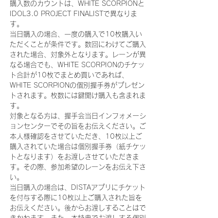
購入数のカウントは、WHITE SCORPIONと
IDOL3.0 PROJECT FINALISTで異なりま
す。
当日購入の場合、一度の購入で10枚購入い
ただくことが条件です。数回にわけてご購入
された場合、対象外となります。レーンが異
なる場合でも、WHITE SCORPIONのチケッ
ト合計が10枚でまとめ買いであれば、
WHITE SCORPIONの個別握手券がプレゼン
トされます。枚数には鍵開け購入も含まれま
す。
対象となる方は、握手会当日インフォメーシ
ョンセンターでその旨をお伝えください。ご
本人様確認をさせていただき、10枚以上ご
購入されていた場合は個別握手券（紙チケッ
トとなります）をお渡しさせていただきま
す。その際、参加希望のレーンをお伝え下さ
い。
当日購入の場合は、DISTAアプリにチケット
を付与する際に10枚以上ご購入された旨を
お伝えください。後からお渡しすることはで