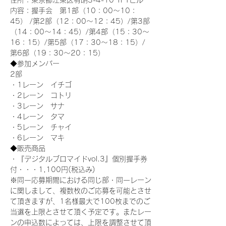
住所：東京都江東区有明3-4-10 TFTビル
内容：握手会　第1部（10：00～10：
45） /第2部（12：00～12：45）/第3部
（14：00～14：45）/第4部（15：30～
16：15）/第5部（17：30～18：15）/
第6部（19：30～20：15）
◆参加メンバー
2部 
・1レーン　イチゴ
・2レーン　コトリ
・3レーン　サナ
・4レーン　タマ
・5レーン　チャイ
・6レーン　マキ
◆販売商品
・『デジタルブロマイドvol.3』個別握手券
付・・・1,100円(税込み)
※同一応募期間における同じ部・同一レーン
に関しまして、複数枚のご応募を可能とさせ
て頂きますが、1名様最大で100枚までのご
当選を上限とさせて頂く予定です。またレー
ンの申込数によっては、上限を調整させて頂