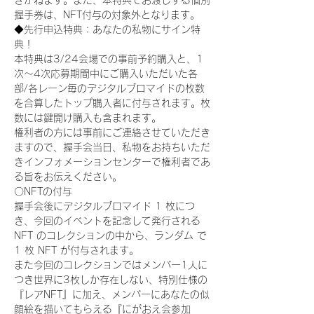
きかねます。また、本特典でお渡しする個別
握手券は、NFT付与の対象外となります。
◆先行申込特典：あなたの私物にサイン特
典！
本特典は3/24会場での事前予約購入と、1
次〜4次応募期間中にご購入いただいた各
部/各レーン毎のデジタルブロマイドの枚数
を合算したトップ購入者に付与されます。枚
数には鍵開け購入も含まれます。
権利者の方には事前にご連絡させていただき
ますので、握手会当日、私物をお持ちいただ
きインフォメーションセンターで権利者であ
る旨をお伝えください。
〇NFTの付与
握手会後にデジタルブロマイド 1 枚につ
き、今回のイベントを記念して発行される 
NFT のコレクションの中から、ランダム で 
1 枚 NFT が付与されます。
また今回のコレクションではメンバー1人に
つき世界に3枚しか存在しない、特別仕様の
『レアNFT』に加え、メンバーにあなたの似
顔絵を描いてもらえる『にがおえ会参加