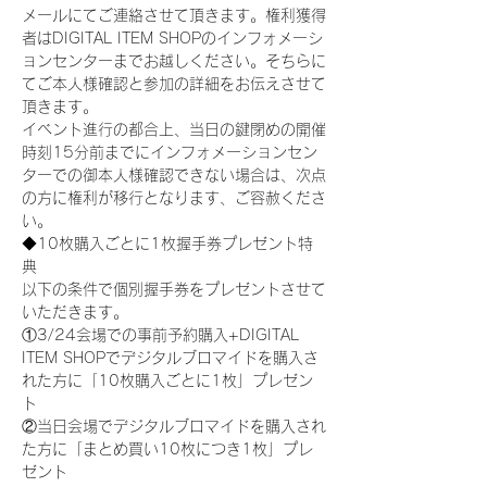
メールにてご連絡させて頂きます。権利獲得
者はDIGITAL ITEM SHOPのインフォメーシ
ョンセンターまでお越しください。そちらに
てご本人様確認と参加の詳細をお伝えさせて
頂きます。
イベント進行の都合上、当日の鍵閉めの開催
時刻15分前までにインフォメーションセン
ターでの御本人様確認できない場合は、次点
の方に権利が移行となります、ご容赦くださ
い。
◆10枚購入ごとに1枚握手券プレゼント特
典
以下の条件で個別握手券をプレゼントさせて
いただきます。
①3/24会場での事前予約購入+DIGITAL 
ITEM SHOPでデジタルブロマイドを購入さ
れた方に「10枚購入ごとに1枚」プレゼン
ト
②当日会場でデジタルブロマイドを購入され
た方に「まとめ買い10枚につき1枚」プレ
ゼント