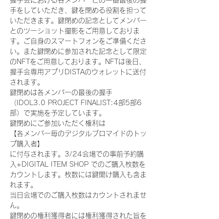
握手会における各メンバーとの一番最後の握
手をしていただき、鍵を閉める役割を担って
いただきます。鍵閉めの記念としてメンバー
とのツーショット撮影をご用意しておりま
す。ご自身のスマートフォンをご準備くださ
い。また鍵閉めに参加された記念として限定
のNFTをご用意しております。NFTは後日、
握手会専用アプリDISTAのウォレットに送付
されます。
鍵閉めは各メンバーの最後の握手
（IDOL3.0 PROJECT FINALIST:4部5部6
部）で実施を予定しています。
鍵閉めにご参加いただく権利は
【各メンバー毎のデジタルブロマイドのトッ
プ購入者】
に付与されます。3/24会場での事前予約購
入+DIGITAL ITEM SHOP でのご購入枚数を
カウントします。枚数には鍵開け購入も含ま
れます。
当日会場でのご購入枚数はカウントされませ
ん。
鍵閉めの権利獲得者には権利獲得された旨を