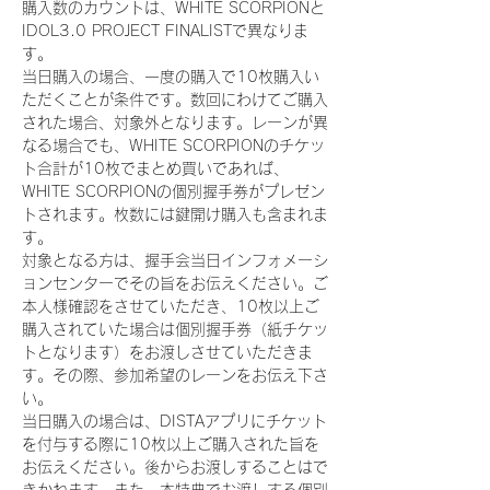
購入数のカウントは、WHITE SCORPIONと
IDOL3.0 PROJECT FINALISTで異なりま
す。
当日購入の場合、一度の購入で10枚購入い
ただくことが条件です。数回にわけてご購入
された場合、対象外となります。レーンが異
なる場合でも、WHITE SCORPIONのチケッ
ト合計が10枚でまとめ買いであれば、
WHITE SCORPIONの個別握手券がプレゼン
トされます。枚数には鍵開け購入も含まれま
す。
対象となる方は、握手会当日インフォメーシ
ョンセンターでその旨をお伝えください。ご
本人様確認をさせていただき、10枚以上ご
購入されていた場合は個別握手券（紙チケッ
トとなります）をお渡しさせていただきま
す。その際、参加希望のレーンをお伝え下さ
い。
当日購入の場合は、DISTAアプリにチケット
を付与する際に10枚以上ご購入された旨を
お伝えください。後からお渡しすることはで