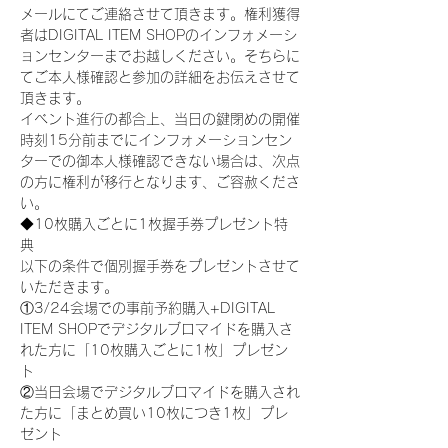
メールにてご連絡させて頂きます。権利獲得
者はDIGITAL ITEM SHOPのインフォメーシ
ョンセンターまでお越しください。そちらに
てご本人様確認と参加の詳細をお伝えさせて
頂きます。
イベント進行の都合上、当日の鍵閉めの開催
時刻15分前までにインフォメーションセン
ターでの御本人様確認できない場合は、次点
の方に権利が移行となります、ご容赦くださ
い。
◆10枚購入ごとに1枚握手券プレゼント特
典
以下の条件で個別握手券をプレゼントさせて
いただきます。
①3/24会場での事前予約購入+DIGITAL 
ITEM SHOPでデジタルブロマイドを購入さ
れた方に「10枚購入ごとに1枚」プレゼン
ト
②当日会場でデジタルブロマイドを購入され
た方に「まとめ買い10枚につき1枚」プレ
ゼント