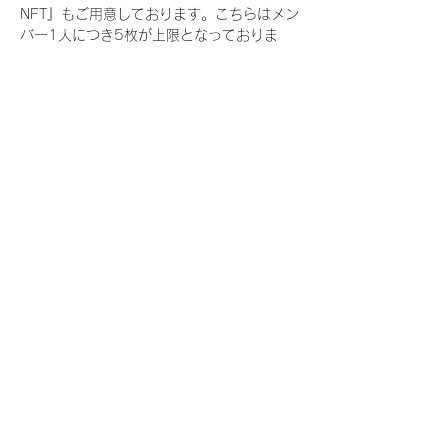
NFT』もご用意しております。こちらはメン
バー1人につき5枚が上限となっておりま
す。
今回発売される『デジタルブロマイド
vol.3』購入によって獲得できる NFT の種
類は下記となります。
『撮り下ろし春コレクション NFT』
　IDOL3.0 PROJECT FINALIST:17種類の
NFT
『撮り下ろし春コレクション レアNFT』(メ
ンバー1人につき3枚上限の限定NFT)
　IDOL3.0 PROJECT FINALIST:17種類の
NFT(メンバー本人による手書きのコメント
と名前入)
『にがおえ会参加NFT』(メンバー1人につ
き5枚上限の限定NFT)
　IDOL3.0 PROJECT FINALIST:17種類の
NFT
※にがおえ会とは？
メンバーにあなたの似顔絵を描いてもらえる
イベントです。握手後にデジタルブロマイ