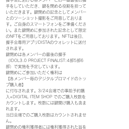
握手会における各メンバーとの一番最後の握
手をしていただき、鍵を閉める役割を担って
いただきます。鍵閉めの記念としてメンバー
とのツーショット撮影をご用意しておりま
す。ご自身のスマートフォンをご準備くださ
い。また鍵閉めに参加された記念として限定
のNFTをご用意しております。NFTは後日、
握手会専用アプリDISTAのウォレットに送付
されます。
鍵閉めは各メンバーの最後の握手
（IDOL3.0 PROJECT FINALIST:4部5部6
部）で実施を予定しています。
鍵閉めにご参加いただく権利は
【各メンバー毎のデジタルブロマイドのトッ
プ購入者】
に付与されます。3/24会場での事前予約購
入+DIGITAL ITEM SHOP でのご購入枚数を
カウントします。枚数には鍵開け購入も含ま
れます。
当日会場でのご購入枚数はカウントされませ
ん。
鍵閉めの権利獲得者には権利獲得された旨を