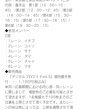
住所：東京都江東区有明3-4-10 TFTビル
内容：握手会　第1部（10：00～10：
45） /第2部（12：00～12：45）/第3部
（14：00～14：45）/第4部（15：30～
16：15）/第5部（17：30～18：15）/
第6部（19：30～20：15）
◆参加メンバー
2部 
・1レーン　イチゴ
・2レーン　コトリ
・3レーン　サナ
・4レーン　タマ
・5レーン　チャイ
・6レーン　マキ
◆販売商品
・『デジタルブロマイドvol.3』個別握手券
付・・・1,100円(税込み)
※同一応募期間における同じ部・同一レーン
に関しまして、複数枚のご応募を可能とさせ
て頂きますが、1名様最大で100枚までのご
当選を上限とさせて頂く予定です。またレー
ンの申込数によっては、上限を調整させて頂