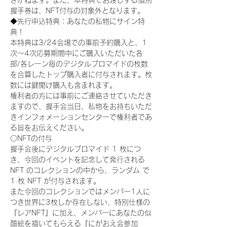
きかねます。また、本特典でお渡しする個別
握手券は、NFT付与の対象外となります。
◆先行申込特典：あなたの私物にサイン特
典！
本特典は3/24会場での事前予約購入と、1
次〜4次応募期間中にご購入いただいた各
部/各レーン毎のデジタルブロマイドの枚数
を合算したトップ購入者に付与されます。枚
数には鍵開け購入も含まれます。
権利者の方には事前にご連絡させていただき
ますので、握手会当日、私物をお持ちいただ
きインフォメーションセンターで権利者であ
る旨をお伝えください。
〇NFTの付与
握手会後にデジタルブロマイド 1 枚につ
き、今回のイベントを記念して発行される 
NFT のコレクションの中から、ランダム で 
1 枚 NFT が付与されます。
また今回のコレクションではメンバー1人に
つき世界に3枚しか存在しない、特別仕様の
『レアNFT』に加え、メンバーにあなたの似
顔絵を描いてもらえる『にがおえ会参加