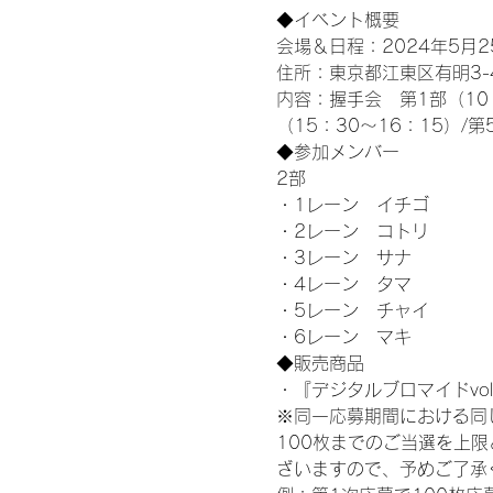
◆イベント概要 
会場＆日程：2024年5月25
住所：東京都江東区有明3-4-
内容：握手会　第1部（10：0
（15：30～16：15）/第
◆参加メンバー
2部 
・1レーン　イチゴ
・2レーン　コトリ
・3レーン　サナ
・4レーン　タマ
・5レーン　チャイ
・6レーン　マキ
◆販売商品
・『デジタルブロマイドvol
※同一応募期間における同
100枚までのご当選を上
ざいますので、予めご了承