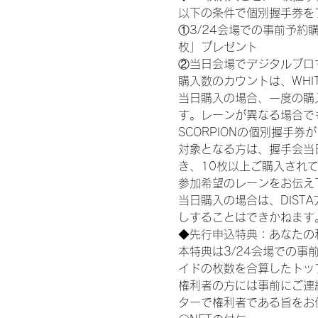
以下の条件で個別握手券を
①3/24会場での事前予約購
枚」プレゼント
②当日会場でデジタルブロ
購入数のカウントは、WHITE S
当日購入の場合、一度の購
す。レーンが異なる場合でも、
SCORPIONの個別握手
対象となる方は、握手会当
き、10枚以上ご購入され
参加希望のレーンをお伝え
当日購入の場合は、DIS
しすることはできかねます
◆先行申込特典：あなたの
本特典は3/24会場での事
イドの枚数を合算したトッ
権利者の方には事前にご連
ターで権利者である旨をお