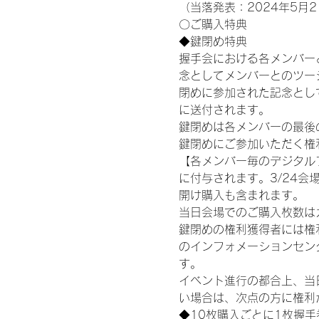
（当落発表：2024年5月2
〇ご購入特典
◆鍵閉め特典
握手会における各メンバー
念としてメンバーとのツー
閉めに参加された記念として
に送付されます。
鍵閉めは各メンバーの最後の握手
鍵閉めにご参加いただく権
【各メンバー毎のデジタル
に付与されます。3/24会場
開け購入も含まれます。
当日会場でのご購入枚数は
鍵閉めの権利獲得者には権利獲
のインフォメーションセン
す。
イベント進行の都合上、当
い場合は、次点の方に権利
◆10枚購入ごとに1枚握