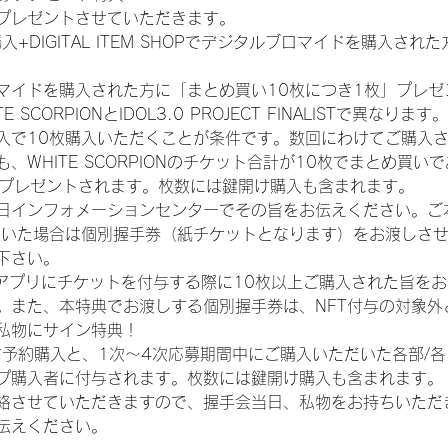
プレゼントさせていただきます。
入+DIGITAL ITEM SHOPでデジタルブロマイドを購入され
マイドを購入された方に「まとめ買い10枚につき1枚」プレゼ
CORPIONとIDOL3.0 PROJECT FINALISTで異なります。
入で10枚購入いただくことが条件です。数回にわけてご購入
WHITE SCORPIONのチケット合計が10枚でまとめ買いであ
券がプレゼントされます。枚数には鍵開け購入も含まれます。
日インフォメーションセンターでその旨をお伝えください。ご
ていた場合は個別握手券（紙チケットとなります）をお渡しさ
下さい。
TAアプリにチケットを付与する際に10枚以上ご購入された旨を
。また、本特典でお渡しする個別握手券は、NFT付与の対象外
私物にサイン特典！
前予約購入と、1次〜4次応募期間中にご購入いただいた各部/
プ購入者に付与されます。枚数には鍵開け購入も含まれます。
絡させていただきますので、握手会当日、私物をお持ちいただ
伝えください。