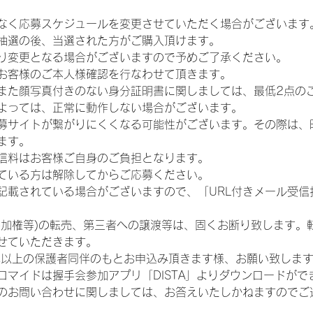
なく応募スケジュールを変更させていただく場合がございます
抽選の後、当選された方がご購入頂けます。
り変更となる場合がございますので予めご了承ください。
お客様のご本人様確認を行なわせて頂きます。
また顔写真付きのない身分証明書に関しましては、最低2点の
よっては、正常に動作しない場合がございます。
募サイトが繋がりにくくなる可能性がございます。その際は、
ます。
信料はお客様ご自身のご負担となります。
ている方は解除してからご応募ください。
が記載されている場合がございますので、「URL付きメール受
参加権等)の転売、第三者への譲渡等は、固くお断り致します。
せていただきます。
歳以上の保護者同伴のもとお申込み頂きます様、お願い致しま
ロマイドは握手会参加アプリ「DISTA」よりダウンロードがで
のお問い合わせに関しましては、お答えいたしかねますのでご