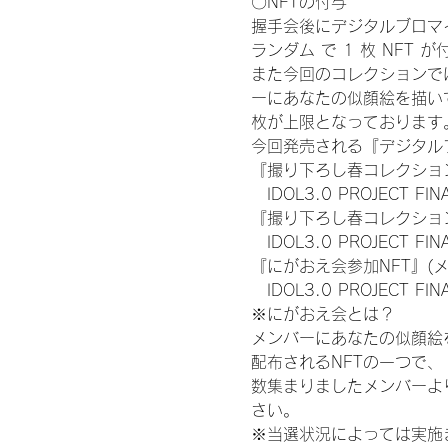
〇NFTの付与
握手会後にデジタルブロマイ
ランダム で 1 枚 NFT 
また今回のコレクションで
ーにあなたの似顔絵を描い
枚が上限となっております
今回発売される『デジタルブ
『撮り下ろし春コレクション
　IDOL3.0 PROJECT FI
『撮り下ろし春コレクション
　IDOL3.0 PROJECT
『にがおえ会参加NFT』(
　IDOL3.0 PROJECT FI
※にがおえ会とは？
メンバーにあなたの似顔絵
配布されるNFTの一つで
数集まりましたメンバーよ
さい。
※当選状況によっては実施