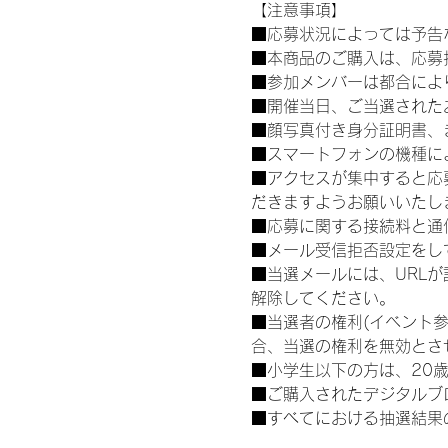
【注意事項】
■応募状況によっては予告
■本商品のご購入は、応募
■参加メンバーは都合によ
■開催当日、ご当選された
■顔写真付き身分証明書、
■スマートフォンの機種に
■アクセスが集中すると応
だきますようお願いいたし
■応募に関する接続料と通
■メール受信拒否設定をし
■当選メールには、URL
解除してください。
■当選者の権利(イベント
合、当選の権利を無効とさ
■小学生以下の方は、20
■ご購入されたデジタルブ
■すべてにおける抽選結果