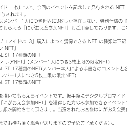
ド 1 枚につき、今回のイベントを記念して発行される NFT
が付与されます。
はメンバー1人につき世界に3枚しか存在しない、特別仕様の『
てもらえる『にがおえ会参加NFT』もご用意しております。こ
。
ロマイドvol.3』購入によって獲得できる NFT の種類は下
 NFT』
NALIST:17種類のNFT
 レアNFT』(メンバー1人につき3枚上限の限定NFT)
 FINALIST:17種類のNFT(メンバー本人による手書きのコメントと
メンバー1人につき5枚上限の限定NFT)
NALIST:17種類のNFT
を描いてもらえるイベントです。握手後にデジタルブロマイド 
、『にがおえ会参加NFT』を獲得した方のみ参加できるイベン
り順次開始させて頂きます。当選されたお客様はにがおえ会受
までお待ち頂く場合がありますので予めご了承ください。