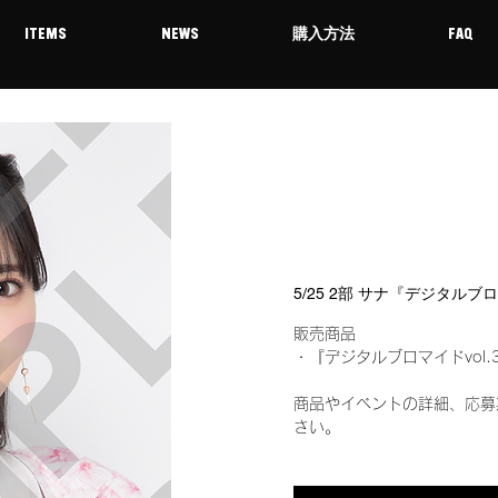
ITEMS
NEWS
購入方法
FAQ
5/25 2部 サナ『デジタルブ
販売商品
・『デジタルブロマイドvol.
商品やイベントの詳細、応募
さい。