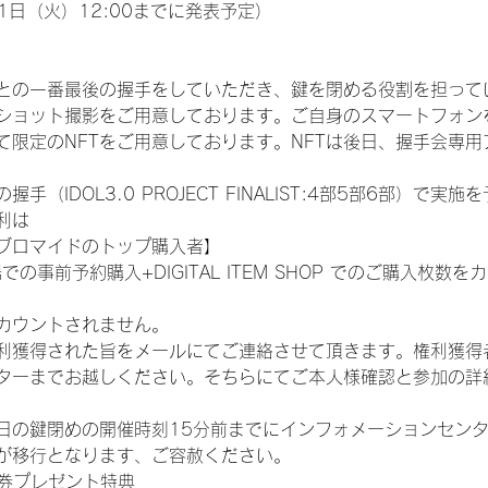
1日（火）12:00までに発表予定）
との一番最後の握手をしていただき、鍵を閉める役割を担って
ショット撮影をご用意しております。ご自身のスマートフォン
限定のNFTをご用意しております。NFTは後日、握手会専用ア
（IDOL3.0 PROJECT FINALIST:4部5部6部）で実
利は
ブロマイドのトップ購入者】
での事前予約購入+DIGITAL ITEM SHOP でのご購入枚
カウントされません。
得された旨をメールにてご連絡させて頂きます。権利獲得者はDIG
ターまでお越しください。そちらにてご本人様確認と参加の詳
日の鍵閉めの開催時刻15分前までにインフォメーションセン
が移行となります、ご容赦ください。
手券プレゼント特典