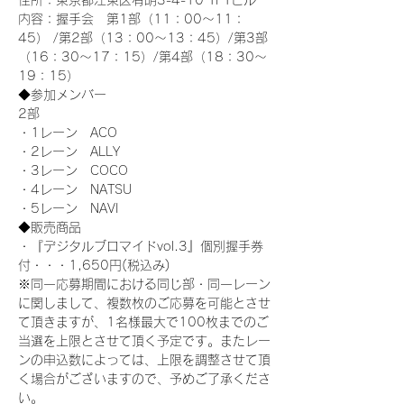
住所：東京都江東区有明3-4-10 TFTビル
内容：握手会　第1部（11：00～11：
45） /第2部（13：00～13：45）/第3部
（16：30～17：15）/第4部（18：30～
19：15）
◆参加メンバー
2部 
・1レーン　ACO
・2レーン　ALLY
・3レーン　COCO
・4レーン　NATSU
・5レーン　NAVI
◆販売商品
・『デジタルブロマイドvol.3』個別握手券
付・・・1,650円(税込み)
※同一応募期間における同じ部・同一レーン
に関しまして、複数枚のご応募を可能とさせ
て頂きますが、1名様最大で100枚までのご
当選を上限とさせて頂く予定です。またレー
ンの申込数によっては、上限を調整させて頂
く場合がございますので、予めご了承くださ
い。