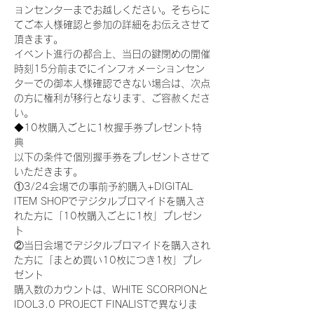
ョンセンターまでお越しください。そちらに
てご本人様確認と参加の詳細をお伝えさせて
頂きます。
イベント進行の都合上、当日の鍵閉めの開催
時刻15分前までにインフォメーションセン
ターでの御本人様確認できない場合は、次点
の方に権利が移行となります、ご容赦くださ
い。
◆10枚購入ごとに1枚握手券プレゼント特
典
以下の条件で個別握手券をプレゼントさせて
いただきます。
①3/24会場での事前予約購入+DIGITAL 
ITEM SHOPでデジタルブロマイドを購入さ
れた方に「10枚購入ごとに1枚」プレゼン
ト
②当日会場でデジタルブロマイドを購入され
た方に「まとめ買い10枚につき1枚」プレ
ゼント
購入数のカウントは、WHITE SCORPIONと
IDOL3.0 PROJECT FINALISTで異なりま