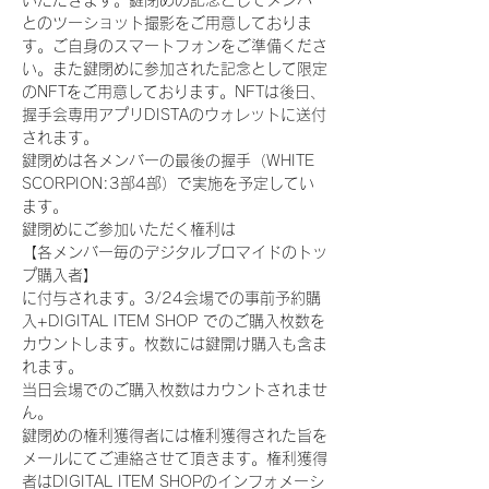
いただきます。鍵閉めの記念としてメンバー
とのツーショット撮影をご用意しておりま
す。ご自身のスマートフォンをご準備くださ
い。また鍵閉めに参加された記念として限定
のNFTをご用意しております。NFTは後日、
握手会専用アプリDISTAのウォレットに送付
されます。
鍵閉めは各メンバーの最後の握手（WHITE 
SCORPION:3部4部）で実施を予定してい
ます。
鍵閉めにご参加いただく権利は
【各メンバー毎のデジタルブロマイドのトッ
プ購入者】
に付与されます。3/24会場での事前予約購
入+DIGITAL ITEM SHOP でのご購入枚数を
カウントします。枚数には鍵開け購入も含ま
れます。
当日会場でのご購入枚数はカウントされませ
ん。
鍵閉めの権利獲得者には権利獲得された旨を
メールにてご連絡させて頂きます。権利獲得
者はDIGITAL ITEM SHOPのインフォメーシ