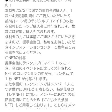
◆先行申込特典：あなたの私物にサイン特
典！
本特典は3/24会場での事前予約購入と、1
次〜4次応募期間中にご購入いただいた各
部/各レーン毎のデジタルブロマイドの枚数
を合算したトップ購入者に付与されます。枚
数には鍵開け購入も含まれます。
権利者の方には事前にご連絡させていただき
ますので、握手会当日、私物をお持ちいただ
きインフォメーションセンターで権利者であ
る旨をお伝えください。
〇NFTの付与
握手会後にデジタルブロマイド 1 枚につ
き、今回のイベントを記念して発行される 
NFT のコレクションの中から、ランダム で 
1 枚 NFT が付与されます。
また今回のコレクションではメンバー1人に
つき世界に3枚しか存在しない、特別仕様の
『レアNFT』に加え、メンバーにあなたの似
顔絵を描いてもらえる『にがおえ会参加
NFT』もご用意しております。こちらはメン
バー1人につき5枚が上限となっておりま