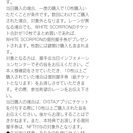
す。
当日購入の場合、一度の購入で10枚購入い
ただくことが条件です。数回にわけてご購入
された場合、対象外となります。レーンが異
なる場合でも、WHITE SCORPIONのチケッ
ト合計が10枚でまとめ買いであれば、
WHITE SCORPIONの個別握手券がプレゼン
トされます。枚数には鍵開け購入も含まれま
す。
対象となる方は、握手会当日インフォメーシ
ョンセンターでその旨をお伝えください。ご
本人様確認をさせていただき、10枚以上ご
購入されていた場合は個別握手券（紙チケッ
トとなります）をお渡しさせていただきま
す。その際、参加希望のレーンをお伝え下さ
い。
当日購入の場合は、DISTAアプリにチケット
を付与する際に10枚以上ご購入された旨を
お伝えください。後からお渡しすることはで
きかねます。また、本特典でお渡しする個別
握手券は、NFT付与の対象外となります。