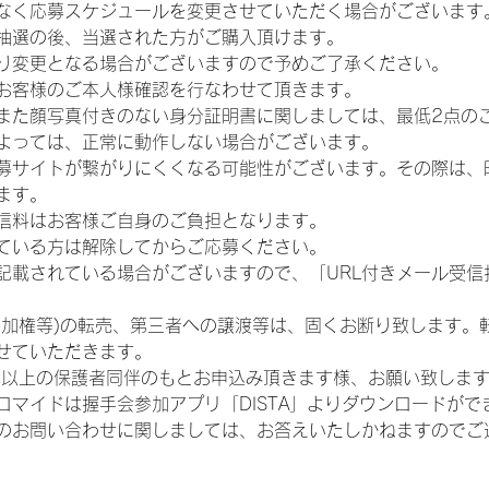
なく応募スケジュールを変更させていただく場合がございます
抽選の後、当選された方がご購入頂けます。
り変更となる場合がございますので予めご了承ください。
お客様のご本人様確認を行なわせて頂きます。
また顔写真付きのない身分証明書に関しましては、最低2点の
よっては、正常に動作しない場合がございます。
募サイトが繋がりにくくなる可能性がございます。その際は、
ます。
信料はお客様ご自身のご負担となります。
ている方は解除してからご応募ください。
が記載されている場合がございますので、「URL付きメール受
参加権等)の転売、第三者への譲渡等は、固くお断り致します。
せていただきます。
歳以上の保護者同伴のもとお申込み頂きます様、お願い致しま
ロマイドは握手会参加アプリ「DISTA」よりダウンロードがで
のお問い合わせに関しましては、お答えいたしかねますのでご