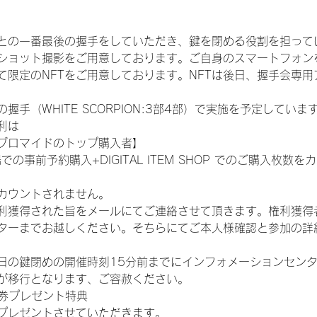
との一番最後の握手をしていただき、鍵を閉める役割を担って
ショット撮影をご用意しております。ご自身のスマートフォン
限定のNFTをご用意しております。NFTは後日、握手会専用ア
手（WHITE SCORPION:3部4部）で実施を予定していま
利は
ブロマイドのトップ購入者】
での事前予約購入+DIGITAL ITEM SHOP でのご購入枚
カウントされません。
得された旨をメールにてご連絡させて頂きます。権利獲得者はDIG
ターまでお越しください。そちらにてご本人様確認と参加の詳
日の鍵閉めの開催時刻15分前までにインフォメーションセン
が移行となります、ご容赦ください。
手券プレゼント特典
プレゼントさせていただきます。