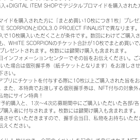
入+DIGITAL ITEM SHOPでデジタルブロマイドを購入され
マイドを購入された方に「まとめ買い10枚につき1枚」プレゼ
CORPIONとIDOL3.0 PROJECT FINALISTで異なります。
入で10枚購入いただくことが条件です。数回にわけてご購入
WHITE SCORPIONのチケット合計が10枚でまとめ買いであ
券がプレゼントされます。枚数には鍵開け購入も含まれます。
日インフォメーションセンターでその旨をお伝えください。ご
ていた場合は個別握手券（紙チケットとなります）をお渡しさ
下さい。
TAアプリにチケットを付与する際に10枚以上ご購入された旨を
。また、本特典でお渡しする個別握手券は、NFT付与の対象外
私物にサイン特典！
前予約購入と、1次〜4次応募期間中にご購入いただいた各部/
プ購入者に付与されます。枚数には鍵開け購入も含まれます。
絡させていただきますので、握手会当日、私物をお持ちいただ
伝えください。