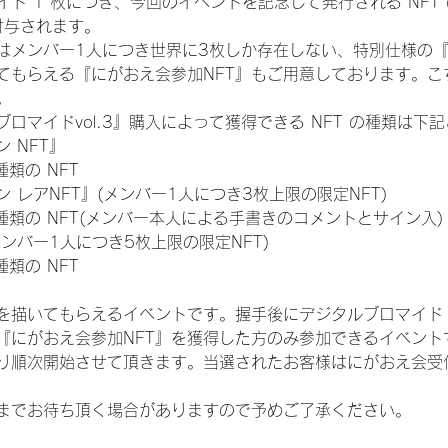
ド 1 枚につき、今回のイベントを記念して発行される NFT
が付与されます。
はメンバー1人につき世界に3枚しか存在しない、特別仕様の『
てもらえる『にがおえ会参加NFT』もご用意しております。こ
。
ロマイドvol.3』購入によって獲得できる NFT の種類は下
 NFT』
 種類の NFT
 レアNFT』(メンバー1人につき3枚上限の限定NFT)
:11 種類の NFT(メンバー本人による手書きのコメントとサイン入)
メンバー1人につき5枚上限の限定NFT)
 種類の NFT
を描いてもらえるイベントです。握手後にデジタルブロマイド 
、『にがおえ会参加NFT』を獲得した方のみ参加できるイベン
り順次開始させて頂きます。当選されたお客様はにがおえ会受
までお待ち頂く場合がありますので予めご了承ください。