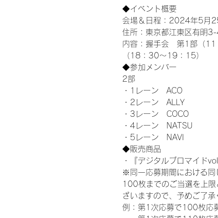
◆イベント概要 
会場＆日程：2024年5月25
住所：東京都江東区有明3-4-
内容：握手会　第1部（11：0
（18：30～19：15）
◆参加メンバー
2部 
・1レーン　ACO
・2レーン　ALLY
・3レーン　COCO
・4レーン　NATSU
・5レーン　NAVI
◆販売商品
・『デジタルブロマイドvol
※同一応募期間における同
100枚までのご当選を上
ざいますので、予めご了承
例：第1次応募で100枚応