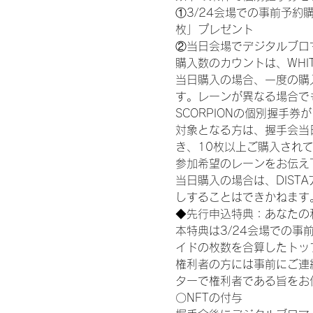
①3/24会場での事前予約購
枚」プレゼント
②当日会場でデジタルブロ
購入数のカウントは、WHITE S
当日購入の場合、一度の購
す。レーンが異なる場合でも、
SCORPIONの個別握手
対象となる方は、握手会当
き、10枚以上ご購入され
参加希望のレーンをお伝え
当日購入の場合は、DIS
しすることはできかねます
◆先行申込特典：あなたの
本特典は3/24会場での事
イドの枚数を合算したトッ
権利者の方には事前にご連
ターで権利者である旨をお
〇NFTの付与