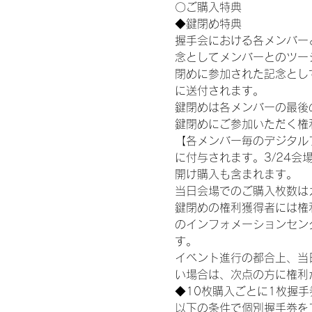
〇ご購入特典
◆鍵閉め特典
握手会における各メンバー
念としてメンバーとのツー
閉めに参加された記念として
に送付されます。
鍵閉めは各メンバーの最後の握
鍵閉めにご参加いただく権
【各メンバー毎のデジタル
に付与されます。3/24会場
開け購入も含まれます。
当日会場でのご購入枚数は
鍵閉めの権利獲得者には権利獲
のインフォメーションセン
す。
イベント進行の都合上、当
い場合は、次点の方に権利
◆10枚購入ごとに1枚握
以下の条件で個別握手券を