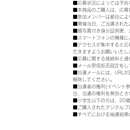
■応募状況によっては予告
■本商品のご購入は、応募
■参加メンバーは都合によ
■開催当日、ご当選された
■顔写真付き身分証明書、
■スマートフォンの機種に
■アクセスが集中すると応
だきますようお願いいたし
■応募に関する接続料と通
■メール受信拒否設定をし
■当選メールには、URL
解除してください。
■当選者の権利(イベント
合、当選の権利を無効とさ
■小学生以下の方は、20
■ご購入されたデジタルブ
■すべてにおける抽選結果