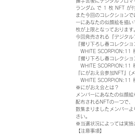
握手会後にデジタルブロマイ
ランダム で 1 枚 NFT 
また今回のコレクションで
ーにあなたの似顔絵を描い
枚が上限となっております
今回発売される『デジタルブ
『撮り下ろし春コレクション
　WHITE SCORPION:11
『撮り下ろし春コレクション
　WHITE SCORPION
『にがおえ会参加NFT』(
　WHITE SCORPION:11
※にがおえ会とは？
メンバーにあなたの似顔絵
配布されるNFTの一つで
数集まりましたメンバーよ
さい。
※当選状況によっては実施
【注意事項】