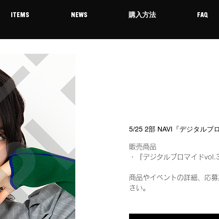
ITEMS
NEWS
購入方法
FAQ
5/25 2部 NAVI『デジタル
販売商品
・『デジタルブロマイドvol.
商品やイベントの詳細、応募
さい。