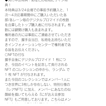
◆先行申込特典：あなたの私物にサイン特
典！
本特典は3/24会場での事前予約購入と、1
次〜4次応募期間中にご購入いただいた各
部/各レーン毎のデジタルブロマイドの枚数
を合算したトップ購入者に付与されます。枚
数には鍵開け購入も含まれます。
権利者の方には事前にご連絡させていただき
ますので、握手会当日、私物をお持ちいただ
きインフォメーションセンターで権利者であ
る旨をお伝えください。
〇NFTの付与
握手会後にデジタルブロマイド 1 枚につ
き、今回のイベントを記念して発行される 
NFT のコレクションの中から、ランダム で 
1 枚 NFT が付与されます。
また今回のコレクションではメンバー1人に
つき世界に3枚しか存在しない、特別仕様の
『レアNFT』に加え、メンバーにあなたの似
顔絵を描いてもらえる『にがおえ会参加
NFT』もご用意しております。こちらはメン
バー1人につき5枚が上限となっておりま