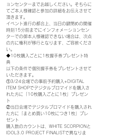
ョンセンターまでお越しください。そちらに
てご本人様確認と参加の詳細をお伝えさせて
頂きます。
イベント進行の都合上、当日の鍵閉めの開催
時刻15分前までにインフォメーションセン
ターでの御本人様確認できない場合は、次点
の方に権利が移行となります、ご容赦くださ
い。
◆10枚購入ごとに1枚握手券プレゼント特
典
以下の条件で個別握手券をプレゼントさせて
いただきます。
①3/24会場での事前予約購入+DIGITAL 
ITEM SHOPでデジタルブロマイドを購入さ
れた方に「10枚購入ごとに1枚」プレゼン
ト
②当日会場でデジタルブロマイドを購入され
た方に「まとめ買い10枚につき1枚」プレ
ゼント
購入数のカウントは、WHITE SCORPIONと
IDOL3.0 PROJECT FINALISTで異なりま