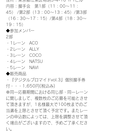
住所：東京都江東区有明3-4-10 TFTビル
内容：握手会　第1部（11：00～11：
45） /第2部（13：00～13：45）/第3部
（16：30～17：15）/第4部（18：30～
19：15）
◆参加メンバー
2部 
・1レーン　ACO
・2レーン　ALLY
・3レーン　COCO
・4レーン　NATSU
・5レーン　NAVI
◆販売商品
・『デジタルブロマイドvol.3』個別握手券
付・・・1,650円(税込み)
※同一応募期間における同じ部・同一レーン
に関しまして、複数枚のご応募を可能とさせ
て頂きますが、1名様最大で100枚までのご
当選を上限とさせて頂く予定です。またレー
ンの申込数によっては、上限を調整させて頂
く場合がございますので、予めご了承くださ
い。