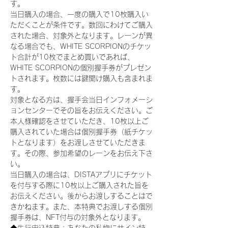
す。
当日購入の場合、一度の購入で10枚購入い
ただくことが条件です。数回にわけてご購入
された場合、対象外となります。レーンが異
なる場合でも、WHITE SCORPIONのチケッ
ト合計が10枚でまとめ買いであれば、
WHITE SCORPIONの個別握手券がプレゼン
トされます。枚数には鍵開け購入も含まれま
す。
対象となる方は、握手会当日インフォメーシ
ョンセンターでその旨をお伝えください。ご
本人様確認をさせていただき、10枚以上ご
購入されていた場合は個別握手券（紙チケッ
トとなります）をお渡しさせていただきま
す。その際、参加希望のレーンをお伝え下さ
い。
当日購入の場合は、DISTAアプリにチケット
を付与する際に10枚以上ご購入された旨を
お伝えください。後からお渡しすることはで
きかねます。また、本特典でお渡しする個別
握手券は、NFT付与の対象外となります。