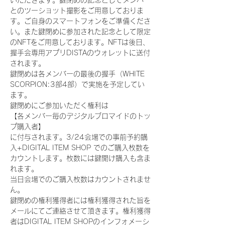
いただきます。鍵閉めの記念としてメンバー
とのツーショット撮影をご用意しておりま
す。ご自身のスマートフォンをご準備くださ
い。また鍵閉めに参加された記念として限定
のNFTをご用意しております。NFTは後日、
握手会専用アプリDISTAのウォレットに送付
されます。
鍵閉めは各メンバーの最後の握手（WHITE 
SCORPION:3部4部）で実施を予定してい
ます。
鍵閉めにご参加いただく権利は
【各メンバー毎のデジタルブロマイドのトッ
プ購入者】
に付与されます。3/24会場での事前予約購
入+DIGITAL ITEM SHOP でのご購入枚数を
カウントします。枚数には鍵開け購入も含ま
れます。
当日会場でのご購入枚数はカウントされませ
ん。
鍵閉めの権利獲得者には権利獲得された旨を
メールにてご連絡させて頂きます。権利獲得
者はDIGITAL ITEM SHOPのインフォメーシ