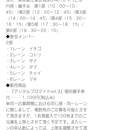
住所：東京都江東区有明3-4-10 TFTビル
内容：握手会　第1部（10：00～10：
45） /第2部（12：00～12：45）/第3部
（14：00～14：45）/第4部（15：30～
16：15）/第5部（17：30～18：15）/
第6部（19：30～20：15）
◆参加メンバー
2部 
・1レーン　イチゴ
・2レーン　コトリ
・3レーン　サナ
・4レーン　タマ
・5レーン　チャイ
・6レーン　マキ
◆販売商品
・『デジタルブロマイドvol.3』個別握手券
付・・・1,100円(税込み)
※同一応募期間における同じ部・同一レーン
に関しまして、複数枚のご応募を可能とさせ
て頂きますが、1名様最大で100枚までのご
当選を上限とさせて頂く予定です。またレー
ンの申込数によっては、上限を調整させて頂