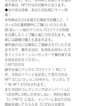
きかねます。また、本特典でお渡しする個別
握手券は、NFT付与の対象外となります。
◆先行申込特典：あなたの私物にサイン特
典！
本特典は3/24会場での事前予約購入と、1
次〜4次応募期間中にご購入いただいた各
部/各レーン毎のデジタルブロマイドの枚数
を合算したトップ購入者に付与されます。枚
数には鍵開け購入も含まれます。
権利者の方には事前にご連絡させていただき
ますので、握手会当日、私物をお持ちいただ
きインフォメーションセンターで権利者であ
る旨をお伝えください。
〇NFTの付与
握手会後にデジタルブロマイド 1 枚につ
き、今回のイベントを記念して発行される 
NFT のコレクションの中から、ランダム で 
1 枚 NFT が付与されます。
また今回のコレクションではメンバー1人に
つき世界に3枚しか存在しない、特別仕様の
『レアNFT』に加え、メンバーにあなたの似
顔絵を描いてもらえる『にがおえ会参加