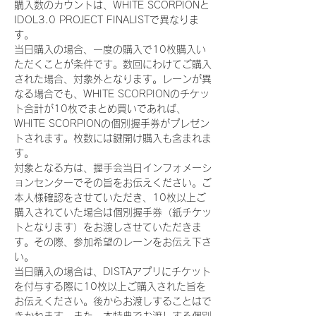
購入数のカウントは、WHITE SCORPIONと
IDOL3.0 PROJECT FINALISTで異なりま
す。
当日購入の場合、一度の購入で10枚購入い
ただくことが条件です。数回にわけてご購入
された場合、対象外となります。レーンが異
なる場合でも、WHITE SCORPIONのチケッ
ト合計が10枚でまとめ買いであれば、
WHITE SCORPIONの個別握手券がプレゼン
トされます。枚数には鍵開け購入も含まれま
す。
対象となる方は、握手会当日インフォメーシ
ョンセンターでその旨をお伝えください。ご
本人様確認をさせていただき、10枚以上ご
購入されていた場合は個別握手券（紙チケッ
トとなります）をお渡しさせていただきま
す。その際、参加希望のレーンをお伝え下さ
い。
当日購入の場合は、DISTAアプリにチケット
を付与する際に10枚以上ご購入された旨を
お伝えください。後からお渡しすることはで