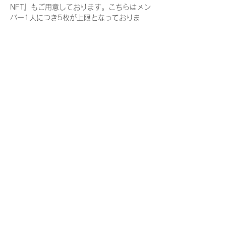
NFT』もご用意しております。こちらはメン
バー1人につき5枚が上限となっておりま
す。
今回発売される『デジタルブロマイド
vol.3』購入によって獲得できる NFT の種
類は下記となります。
『撮り下ろし春コレクション NFT』
　IDOL3.0 PROJECT FINALIST:17種類の
NFT
『撮り下ろし春コレクション レアNFT』(メ
ンバー1人につき3枚上限の限定NFT)
　IDOL3.0 PROJECT FINALIST:17種類の
NFT(メンバー本人による手書きのコメント
と名前入)
『にがおえ会参加NFT』(メンバー1人につ
き5枚上限の限定NFT)
　IDOL3.0 PROJECT FINALIST:17種類の
NFT
※にがおえ会とは？
メンバーにあなたの似顔絵を描いてもらえる
イベントです。握手後にデジタルブロマイ