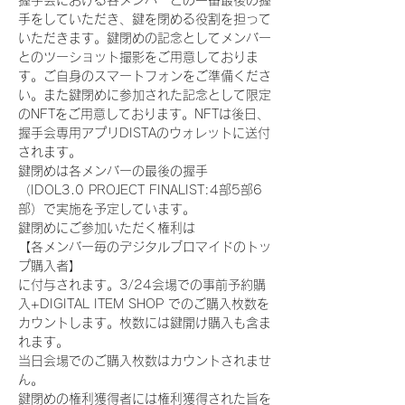
握手会における各メンバーとの一番最後の握
手をしていただき、鍵を閉める役割を担って
いただきます。鍵閉めの記念としてメンバー
とのツーショット撮影をご用意しておりま
す。ご自身のスマートフォンをご準備くださ
い。また鍵閉めに参加された記念として限定
のNFTをご用意しております。NFTは後日、
握手会専用アプリDISTAのウォレットに送付
されます。
鍵閉めは各メンバーの最後の握手
（IDOL3.0 PROJECT FINALIST:4部5部6
部）で実施を予定しています。
鍵閉めにご参加いただく権利は
【各メンバー毎のデジタルブロマイドのトッ
プ購入者】
に付与されます。3/24会場での事前予約購
入+DIGITAL ITEM SHOP でのご購入枚数を
カウントします。枚数には鍵開け購入も含ま
れます。
当日会場でのご購入枚数はカウントされませ
ん。
鍵閉めの権利獲得者には権利獲得された旨を