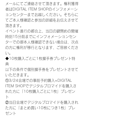
メールにてご連絡させて頂きます。権利獲得
者はDIGITAL ITEM SHOPのインフォメーシ
ョンセンターまでお越しください。そちらに
てご本人様確認と参加の詳細をお伝えさせて
頂きます。
イベント進行の都合上、当日の鍵閉めの開催
時刻15分前までにインフォメーションセン
ターでの御本人様確認できない場合は、次点
の方に権利が移行となります、ご容赦くださ
い。
◆10枚購入ごとに1枚握手券プレゼント特
典
以下の条件で個別握手券をプレゼントさせて
いただきます。
①3/24会場での事前予約購入+DIGITAL 
ITEM SHOPでデジタルブロマイドを購入さ
れた方に「10枚購入ごとに1枚」プレゼン
ト
②当日会場でデジタルブロマイドを購入され
た方に「まとめ買い10枚につき1枚」プレ
ゼント