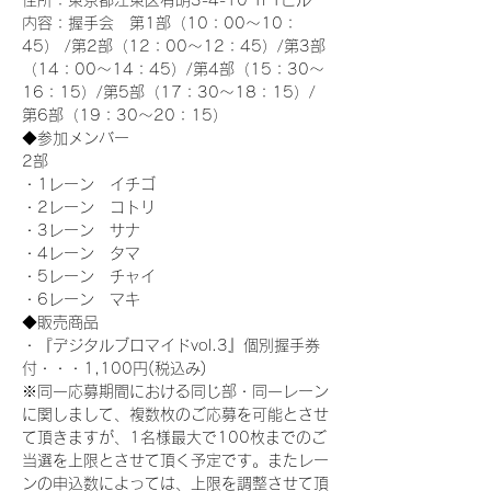
住所：東京都江東区有明3-4-10 TFTビル
内容：握手会　第1部（10：00～10：
45） /第2部（12：00～12：45）/第3部
（14：00～14：45）/第4部（15：30～
16：15）/第5部（17：30～18：15）/
第6部（19：30～20：15）
◆参加メンバー
2部 
・1レーン　イチゴ
・2レーン　コトリ
・3レーン　サナ
・4レーン　タマ
・5レーン　チャイ
・6レーン　マキ
◆販売商品
・『デジタルブロマイドvol.3』個別握手券
付・・・1,100円(税込み)
※同一応募期間における同じ部・同一レーン
に関しまして、複数枚のご応募を可能とさせ
て頂きますが、1名様最大で100枚までのご
当選を上限とさせて頂く予定です。またレー
ンの申込数によっては、上限を調整させて頂