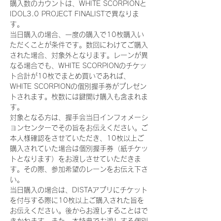
購入数のカウントは、WHITE SCORPIONと
IDOL3.0 PROJECT FINALISTで異なりま
す。
当日購入の場合、一度の購入で10枚購入い
ただくことが条件です。数回にわけてご購入
された場合、対象外となります。レーンが異
なる場合でも、WHITE SCORPIONのチケッ
ト合計が10枚でまとめ買いであれば、
WHITE SCORPIONの個別握手券がプレゼン
トされます。枚数には鍵開け購入も含まれま
す。
対象となる方は、握手会当日インフォメーシ
ョンセンターでその旨をお伝えください。ご
本人様確認をさせていただき、10枚以上ご
購入されていた場合は個別握手券（紙チケッ
トとなります）をお渡しさせていただきま
す。その際、参加希望のレーンをお伝え下さ
い。
当日購入の場合は、DISTAアプリにチケット
を付与する際に10枚以上ご購入された旨を
お伝えください。後からお渡しすることはで