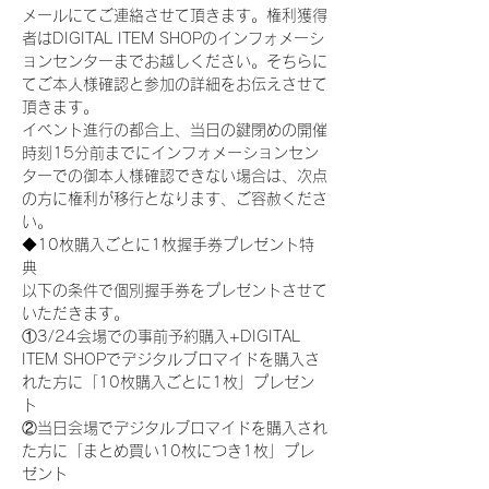
メールにてご連絡させて頂きます。権利獲得
者はDIGITAL ITEM SHOPのインフォメーシ
ョンセンターまでお越しください。そちらに
てご本人様確認と参加の詳細をお伝えさせて
頂きます。
イベント進行の都合上、当日の鍵閉めの開催
時刻15分前までにインフォメーションセン
ターでの御本人様確認できない場合は、次点
の方に権利が移行となります、ご容赦くださ
い。
◆10枚購入ごとに1枚握手券プレゼント特
典
以下の条件で個別握手券をプレゼントさせて
いただきます。
①3/24会場での事前予約購入+DIGITAL 
ITEM SHOPでデジタルブロマイドを購入さ
れた方に「10枚購入ごとに1枚」プレゼン
ト
②当日会場でデジタルブロマイドを購入され
た方に「まとめ買い10枚につき1枚」プレ
ゼント