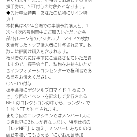
きかねます。また、本特典でお渡しする個別
握手券は、NFT付与の対象外となります。
◆先行申込特典：あなたの私物にサイン特
典！
本特典は3/24会場での事前予約購入と、1
次〜4次応募期間中にご購入いただいた各
部/各レーン毎のデジタルブロマイドの枚数
を合算したトップ購入者に付与されます。枚
数には鍵開け購入も含まれます。
権利者の方には事前にご連絡させていただき
ますので、握手会当日、私物をお持ちいただ
きインフォメーションセンターで権利者であ
る旨をお伝えください。
〇NFTの付与
握手会後にデジタルブロマイド 1 枚につ
き、今回のイベントを記念して発行される 
NFT のコレクションの中から、ランダム で 
1 枚 NFT が付与されます。
また今回のコレクションではメンバー1人に
つき世界に3枚しか存在しない、特別仕様の
『レアNFT』に加え、メンバーにあなたの似
顔絵を描いてもらえる『にがおえ会参加