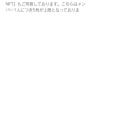
NFT』もご用意しております。こちらはメン
バー1人につき5枚が上限となっておりま
す。
今回発売される『デジタルブロマイド
vol.3』購入によって獲得できる NFT の種
類は下記となります。
『撮り下ろし春コレクション NFT』
　IDOL3.0 PROJECT FINALIST:17種類の
NFT
『撮り下ろし春コレクション レアNFT』(メ
ンバー1人につき3枚上限の限定NFT)
　IDOL3.0 PROJECT FINALIST:17種類の
NFT(メンバー本人による手書きのコメント
と名前入)
『にがおえ会参加NFT』(メンバー1人につ
き5枚上限の限定NFT)
　IDOL3.0 PROJECT FINALIST:17種類の
NFT
※にがおえ会とは？
メンバーにあなたの似顔絵を描いてもらえる
イベントです。握手後にデジタルブロマイ