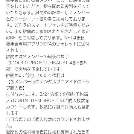
握手会における各メンバーとの一番最後の握
手をしていただき、鍵を閉める役割を担って
いただきます。鍵閉めの記念としてメンバー
とのツーショット撮影をご用意しておりま
す。ご自身のスマートフォンをご準備くださ
い。また鍵閉めに参加された記念として限定
のNFTをご用意しております。NFTは後日、
握手会専用アプリDISTAのウォレットに送付
されます。
鍵閉めは各メンバーの最後の握手
（IDOL3.0 PROJECT FINALIST:4部5部6
部）で実施を予定しています。
鍵閉めにご参加いただく権利は
【各メンバー毎のデジタルブロマイドのトッ
プ購入者】
に付与されます。3/24会場での事前予約購
入+DIGITAL ITEM SHOP でのご購入枚数を
カウントします。枚数には鍵開け購入も含ま
れます。
当日会場でのご購入枚数はカウントされませ
ん。
鍵閉めの権利獲得者には権利獲得された旨を