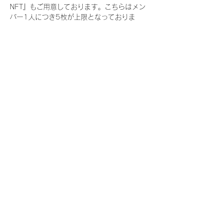
NFT』もご用意しております。こちらはメン
バー1人につき5枚が上限となっておりま
す。
今回発売される『デジタルブロマイド
vol.3』購入によって獲得できる NFT の種
類は下記となります。
『撮り下ろし春コレクション NFT』
　IDOL3.0 PROJECT FINALIST:17種類の
NFT
『撮り下ろし春コレクション レアNFT』(メ
ンバー1人につき3枚上限の限定NFT)
　IDOL3.0 PROJECT FINALIST:17種類の
NFT(メンバー本人による手書きのコメント
と名前入)
『にがおえ会参加NFT』(メンバー1人につ
き5枚上限の限定NFT)
　IDOL3.0 PROJECT FINALIST:17種類の
NFT
※にがおえ会とは？
メンバーにあなたの似顔絵を描いてもらえる
イベントです。握手後にデジタルブロマイ