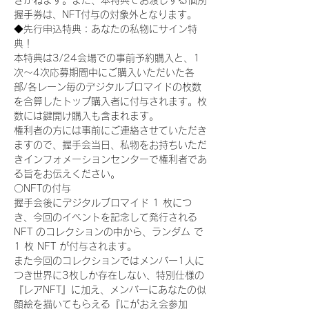
きかねます。また、本特典でお渡しする個別
握手券は、NFT付与の対象外となります。
◆先行申込特典：あなたの私物にサイン特
典！
本特典は3/24会場での事前予約購入と、1
次〜4次応募期間中にご購入いただいた各
部/各レーン毎のデジタルブロマイドの枚数
を合算したトップ購入者に付与されます。枚
数には鍵開け購入も含まれます。
権利者の方には事前にご連絡させていただき
ますので、握手会当日、私物をお持ちいただ
きインフォメーションセンターで権利者であ
る旨をお伝えください。
〇NFTの付与
握手会後にデジタルブロマイド 1 枚につ
き、今回のイベントを記念して発行される 
NFT のコレクションの中から、ランダム で 
1 枚 NFT が付与されます。
また今回のコレクションではメンバー1人に
つき世界に3枚しか存在しない、特別仕様の
『レアNFT』に加え、メンバーにあなたの似
顔絵を描いてもらえる『にがおえ会参加