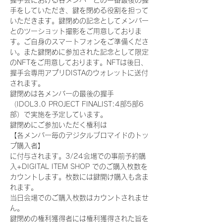
握手会における各メンバーとの一番最後の握
手をしていただき、鍵を閉める役割を担って
いただきます。鍵閉めの記念としてメンバー
とのツーショット撮影をご用意しておりま
す。ご自身のスマートフォンをご準備くださ
い。また鍵閉めに参加された記念として限定
のNFTをご用意しております。NFTは後日、
握手会専用アプリDISTAのウォレットに送付
されます。
鍵閉めは各メンバーの最後の握手
（IDOL3.0 PROJECT FINALIST:4部5部6
部）で実施を予定しています。
鍵閉めにご参加いただく権利は
【各メンバー毎のデジタルブロマイドのトッ
プ購入者】
に付与されます。3/24会場での事前予約購
入+DIGITAL ITEM SHOP でのご購入枚数を
カウントします。枚数には鍵開け購入も含ま
れます。
当日会場でのご購入枚数はカウントされませ
ん。
鍵閉めの権利獲得者には権利獲得された旨を