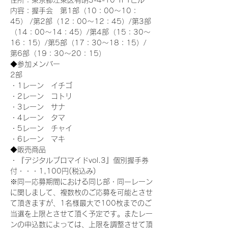
住所：東京都江東区有明3-4-10 TFTビル
内容：握手会　第1部（10：00～10：
45） /第2部（12：00～12：45）/第3部
（14：00～14：45）/第4部（15：30～
16：15）/第5部（17：30～18：15）/
第6部（19：30～20：15）
◆参加メンバー
2部 
・1レーン　イチゴ
・2レーン　コトリ
・3レーン　サナ
・4レーン　タマ
・5レーン　チャイ
・6レーン　マキ
◆販売商品
・『デジタルブロマイドvol.3』個別握手券
付・・・1,100円(税込み)
※同一応募期間における同じ部・同一レーン
に関しまして、複数枚のご応募を可能とさせ
て頂きますが、1名様最大で100枚までのご
当選を上限とさせて頂く予定です。またレー
ンの申込数によっては、上限を調整させて頂