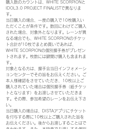
購入数のカウントは、WHITE SCORPIONと
IDOL3.0 PROJECT FINALISTで異なりま
す。
当日購入の場合、一度の購入で10枚購入い
ただくことが条件です。数回にわけてご購入
された場合、対象外となります。レーンが異
なる場合でも、WHITE SCORPIONのチケッ
ト合計が10枚でまとめ買いであれば、
WHITE SCORPIONの個別握手券がプレゼン
トされます。枚数には鍵開け購入も含まれま
す。
対象となる方は、握手会当日インフォメーシ
ョンセンターでその旨をお伝えください。ご
本人様確認をさせていただき、10枚以上ご
購入されていた場合は個別握手券（紙チケッ
トとなります）をお渡しさせていただきま
す。その際、参加希望のレーンをお伝え下さ
い。
当日購入の場合は、DISTAアプリにチケット
を付与する際に10枚以上ご購入された旨を
お伝えください。後からお渡しすることはで