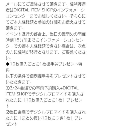
メールにてご連絡させて頂きます。権利獲得
者はDIGITAL ITEM SHOPのインフォメーシ
ョンセンターまでお越しください。そちらに
てご本人様確認と参加の詳細をお伝えさせて
頂きます。
イベント進行の都合上、当日の鍵閉めの開催
時刻15分前までにインフォメーションセン
ターでの御本人様確認できない場合は、次点
の方に権利が移行となります、ご容赦くださ
い。
◆10枚購入ごとに1枚握手券プレゼント特
典
以下の条件で個別握手券をプレゼントさせて
いただきます。
①3/24会場での事前予約購入+DIGITAL 
ITEM SHOPでデジタルブロマイドを購入さ
れた方に「10枚購入ごとに1枚」プレゼン
ト
②当日会場でデジタルブロマイドを購入され
た方に「まとめ買い10枚につき1枚」プレ
ゼント