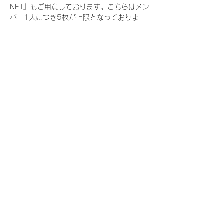
NFT』もご用意しております。こちらはメン
バー1人につき5枚が上限となっておりま
す。
今回発売される『デジタルブロマイド
vol.3』購入によって獲得できる NFT の種
類は下記となります。
『撮り下ろし春コレクション NFT』
　IDOL3.0 PROJECT FINALIST:17種類の
NFT
『撮り下ろし春コレクション レアNFT』(メ
ンバー1人につき3枚上限の限定NFT)
　IDOL3.0 PROJECT FINALIST:17種類の
NFT(メンバー本人による手書きのコメント
と名前入)
『にがおえ会参加NFT』(メンバー1人につ
き5枚上限の限定NFT)
　IDOL3.0 PROJECT FINALIST:17種類の
NFT
※にがおえ会とは？
メンバーにあなたの似顔絵を描いてもらえる
イベントです。握手後にデジタルブロマイ