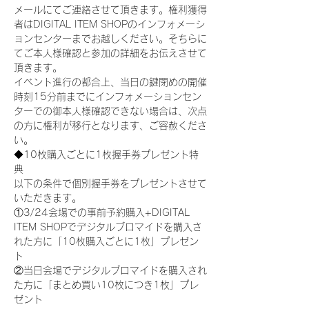
メールにてご連絡させて頂きます。権利獲得
者はDIGITAL ITEM SHOPのインフォメーシ
ョンセンターまでお越しください。そちらに
てご本人様確認と参加の詳細をお伝えさせて
頂きます。
イベント進行の都合上、当日の鍵閉めの開催
時刻15分前までにインフォメーションセン
ターでの御本人様確認できない場合は、次点
の方に権利が移行となります、ご容赦くださ
い。
◆10枚購入ごとに1枚握手券プレゼント特
典
以下の条件で個別握手券をプレゼントさせて
いただきます。
①3/24会場での事前予約購入+DIGITAL 
ITEM SHOPでデジタルブロマイドを購入さ
れた方に「10枚購入ごとに1枚」プレゼン
ト
②当日会場でデジタルブロマイドを購入され
た方に「まとめ買い10枚につき1枚」プレ
ゼント