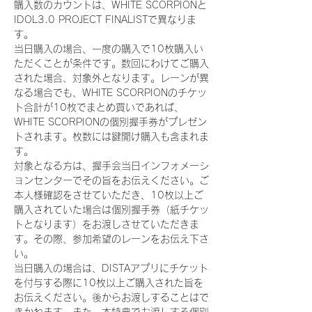
購入数のカウントは、WHITE SCORPIONと
IDOL3.0 PROJECT FINALISTで異なりま
す。
当日購入の場合、一度の購入で10枚購入い
ただくことが条件です。数回にわけてご購入
された場合、対象外となります。レーンが異
なる場合でも、WHITE SCORPIONのチケッ
ト合計が10枚でまとめ買いであれば、
WHITE SCORPIONの個別握手券がプレゼン
トされます。枚数には鍵開け購入も含まれま
す。
対象となる方は、握手会当日インフォメーシ
ョンセンターでその旨をお伝えください。ご
本人様確認をさせていただき、10枚以上ご
購入されていた場合は個別握手券（紙チケッ
トとなります）をお渡しさせていただきま
す。その際、参加希望のレーンをお伝え下さ
い。
当日購入の場合は、DISTAアプリにチケット
を付与する際に10枚以上ご購入された旨を
お伝えください。後からお渡しすることはで