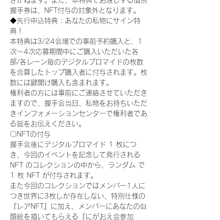
きかねます。また、本特典でお渡しする個別
握手券は、NFT付与の対象外となります。
◆先行申込特典：あなたの私物にサイン特
典！
本特典は3/24会場での事前予約購入と、1
次〜4次応募期間中にご購入いただいた各
部/各レーン毎のデジタルブロマイドの枚数
を合算したトップ購入者に付与されます。枚
数には鍵開け購入も含まれます。
権利者の方には事前にご連絡させていただき
ますので、握手会当日、私物をお持ちいただ
きインフォメーションセンターで権利者であ
る旨をお伝えください。
〇NFTの付与
握手会後にデジタルブロマイド 1 枚につ
き、今回のイベントを記念して発行される 
NFT のコレクションの中から、ランダム で 
1 枚 NFT が付与されます。
また今回のコレクションではメンバー1人に
つき世界に3枚しか存在しない、特別仕様の
『レアNFT』に加え、メンバーにあなたの似
顔絵を描いてもらえる『にがおえ会参加