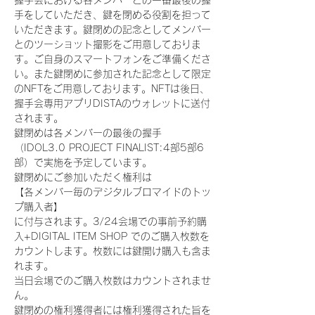
握手会における各メンバーとの一番最後の握
手をしていただき、鍵を閉める役割を担って
いただきます。鍵閉めの記念としてメンバー
とのツーショット撮影をご用意しておりま
す。ご自身のスマートフォンをご準備くださ
い。また鍵閉めに参加された記念として限定
のNFTをご用意しております。NFTは後日、
握手会専用アプリDISTAのウォレットに送付
されます。
鍵閉めは各メンバーの最後の握手
（IDOL3.0 PROJECT FINALIST:4部5部6
部）で実施を予定しています。
鍵閉めにご参加いただく権利は
【各メンバー毎のデジタルブロマイドのトッ
プ購入者】
に付与されます。3/24会場での事前予約購
入+DIGITAL ITEM SHOP でのご購入枚数を
カウントします。枚数には鍵開け購入も含ま
れます。
当日会場でのご購入枚数はカウントされませ
ん。
鍵閉めの権利獲得者には権利獲得された旨を