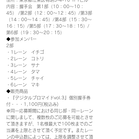
住所：東京都江東区有明3-4-10 TFTビル
内容：握手会　第1部（10：00～10：
45） /第2部（12：00～12：45）/第3部
（14：00～14：45）/第4部（15：30～
16：15）/第5部（17：30～18：15）/
第6部（19：30～20：15）
◆参加メンバー
2部 
・1レーン　イチゴ
・2レーン　コトリ
・3レーン　サナ
・4レーン　タマ
・5レーン　チャイ
・6レーン　マキ
◆販売商品
・『デジタルブロマイドvol.3』個別握手券
付・・・1,100円(税込み)
※同一応募期間における同じ部・同一レーン
に関しまして、複数枚のご応募を可能とさせ
て頂きますが、1名様最大で100枚までのご
当選を上限とさせて頂く予定です。またレー
ンの申込数によっては、上限を調整させて頂