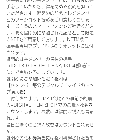
握手会における各メンバーとの一番最後の握
手をしていただき、鍵を閉める役割を担って
いただきます。鍵閉めの記念としてメンバー
とのツーショット撮影をご用意しておりま
す。ご自身のスマートフォンをご準備くださ
い。また鍵閉めに参加された記念として限定
のNFTをご用意しております。NFTは後日、
握手会専用アプリDISTAのウォレットに送付
されます。
鍵閉めは各メンバーの最後の握手
（IDOL3.0 PROJECT FINALIST:4部5部6
部）で実施を予定しています。
鍵閉めにご参加いただく権利は
【各メンバー毎のデジタルブロマイドのトッ
プ購入者】
に付与されます。3/24会場での事前予約購
入+DIGITAL ITEM SHOP でのご購入枚数を
カウントします。枚数には鍵開け購入も含ま
れます。
当日会場でのご購入枚数はカウントされませ
ん。
鍵閉めの権利獲得者には権利獲得された旨を