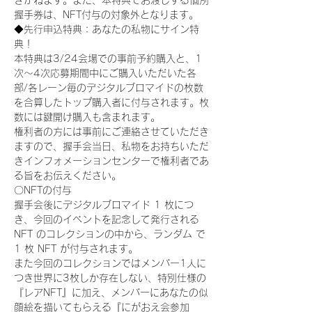
きかねます。また、本特典でお渡しする個別
握手券は、NFT付与の対象外となります。
◆先行申込特典：あなたの私物にサイン特
典！
本特典は3/24会場での事前予約購入と、1
次〜4次応募期間中にご購入いただいた各
部/各レーン毎のデジタルブロマイドの枚数
を合算したトップ購入者に付与されます。枚
数には鍵開け購入も含まれます。
権利者の方には事前にご連絡させていただき
ますので、握手会当日、私物をお持ちいただ
きインフォメーションセンターで権利者であ
る旨をお伝えください。
〇NFTの付与
握手会後にデジタルブロマイド 1 枚につ
き、今回のイベントを記念して発行される 
NFT のコレクションの中から、ランダム で 
1 枚 NFT が付与されます。
また今回のコレクションではメンバー1人に
つき世界に3枚しか存在しない、特別仕様の
『レアNFT』に加え、メンバーにあなたの似
顔絵を描いてもらえる『にがおえ会参加