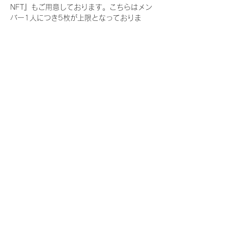
NFT』もご用意しております。こちらはメン
バー1人につき5枚が上限となっておりま
す。
今回発売される『デジタルブロマイド
vol.3』購入によって獲得できる NFT の種
類は下記となります。
『撮り下ろし春コレクション NFT』
　IDOL3.0 PROJECT FINALIST:17種類の
NFT
『撮り下ろし春コレクション レアNFT』(メ
ンバー1人につき3枚上限の限定NFT)
　IDOL3.0 PROJECT FINALIST:17種類の
NFT(メンバー本人による手書きのコメント
と名前入)
『にがおえ会参加NFT』(メンバー1人につ
き5枚上限の限定NFT)
　IDOL3.0 PROJECT FINALIST:17種類の
NFT
※にがおえ会とは？
メンバーにあなたの似顔絵を描いてもらえる
イベントです。握手後にデジタルブロマイ