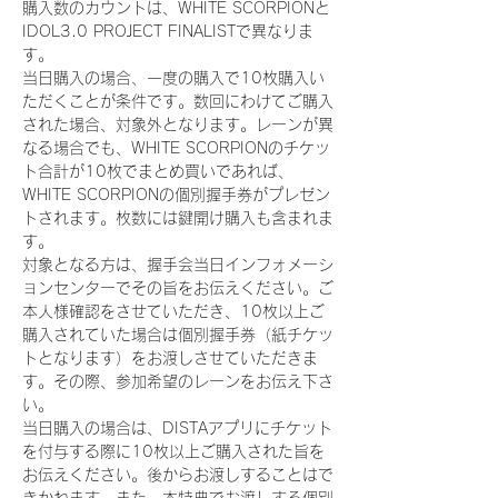
購入数のカウントは、WHITE SCORPIONと
IDOL3.0 PROJECT FINALISTで異なりま
す。
当日購入の場合、一度の購入で10枚購入い
ただくことが条件です。数回にわけてご購入
された場合、対象外となります。レーンが異
なる場合でも、WHITE SCORPIONのチケッ
ト合計が10枚でまとめ買いであれば、
WHITE SCORPIONの個別握手券がプレゼン
トされます。枚数には鍵開け購入も含まれま
す。
対象となる方は、握手会当日インフォメーシ
ョンセンターでその旨をお伝えください。ご
本人様確認をさせていただき、10枚以上ご
購入されていた場合は個別握手券（紙チケッ
トとなります）をお渡しさせていただきま
す。その際、参加希望のレーンをお伝え下さ
い。
当日購入の場合は、DISTAアプリにチケット
を付与する際に10枚以上ご購入された旨を
お伝えください。後からお渡しすることはで