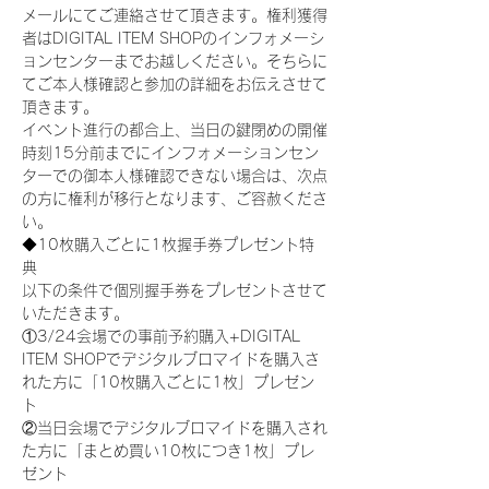
メールにてご連絡させて頂きます。権利獲得
者はDIGITAL ITEM SHOPのインフォメーシ
ョンセンターまでお越しください。そちらに
てご本人様確認と参加の詳細をお伝えさせて
頂きます。
イベント進行の都合上、当日の鍵閉めの開催
時刻15分前までにインフォメーションセン
ターでの御本人様確認できない場合は、次点
の方に権利が移行となります、ご容赦くださ
い。
◆10枚購入ごとに1枚握手券プレゼント特
典
以下の条件で個別握手券をプレゼントさせて
いただきます。
①3/24会場での事前予約購入+DIGITAL 
ITEM SHOPでデジタルブロマイドを購入さ
れた方に「10枚購入ごとに1枚」プレゼン
ト
②当日会場でデジタルブロマイドを購入され
た方に「まとめ買い10枚につき1枚」プレ
ゼント