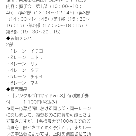
住所：東京都江東区有明3-4-10 TFTビル
内容：握手会　第1部（10：00～10：
45） /第2部（12：00～12：45）/第3部
（14：00～14：45）/第4部（15：30～
16：15）/第5部（17：30～18：15）/
第6部（19：30～20：15）
◆参加メンバー
2部 
・1レーン　イチゴ
・2レーン　コトリ
・3レーン　サナ
・4レーン　タマ
・5レーン　チャイ
・6レーン　マキ
◆販売商品
・『デジタルブロマイドvol.3』個別握手券
付・・・1,100円(税込み)
※同一応募期間における同じ部・同一レーン
に関しまして、複数枚のご応募を可能とさせ
て頂きますが、1名様最大で100枚までのご
当選を上限とさせて頂く予定です。またレー
ンの申込数によっては、上限を調整させて頂