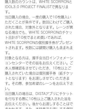
購入数のカウントは、WHITE SCORPIONと
IDOL3.0 PROJECT FINALISTで異なりま
す。
当日購入の場合、一度の購入で10枚購入い
ただくことが条件です。数回にわけてご購入
された場合、対象外となります。レーンが異
なる場合でも、WHITE SCORPIONのチケッ
ト合計が10枚でまとめ買いであれば、
WHITE SCORPIONの個別握手券がプレゼン
トされます。枚数には鍵開け購入も含まれま
す。
対象となる方は、握手会当日インフォメーシ
ョンセンターでその旨をお伝えください。ご
本人様確認をさせていただき、10枚以上ご
購入されていた場合は個別握手券（紙チケッ
トとなります）をお渡しさせていただきま
す。その際、参加希望のレーンをお伝え下さ
い。
当日購入の場合は、DISTAアプリにチケット
を付与する際に10枚以上ご購入された旨を
お伝えください。後からお渡しすることはで