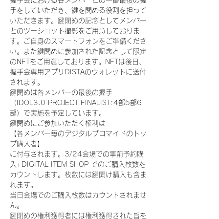
握手会における各メンバーとの一番最後の握
手をしていただき、鍵を閉める役割を担って
いただきます。鍵閉めの記念としてメンバー
とのツーショット撮影をご用意しておりま
す。ご自身のスマートフォンをご準備くださ
い。また鍵閉めに参加された記念として限定
のNFTをご用意しております。NFTは後日、
握手会専用アプリDISTAのウォレットに送付
されます。
鍵閉めは各メンバーの最後の握手
（IDOL3.0 PROJECT FINALIST:4部5部6
部）で実施を予定しています。
鍵閉めにご参加いただく権利は
【各メンバー毎のデジタルブロマイドのトッ
プ購入者】
に付与されます。3/24会場での事前予約購
入+DIGITAL ITEM SHOP でのご購入枚数を
カウントします。枚数には鍵開け購入も含ま
れます。
当日会場でのご購入枚数はカウントされませ
ん。
鍵閉めの権利獲得者には権利獲得された旨を