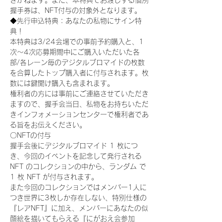
きかねます。また、本特典でお渡しする個別
握手券は、NFT付与の対象外となります。
◆先行申込特典：あなたの私物にサイン特
典！
本特典は3/24会場での事前予約購入と、1
次〜4次応募期間中にご購入いただいた各
部/各レーン毎のデジタルブロマイドの枚数
を合算したトップ購入者に付与されます。枚
数には鍵開け購入も含まれます。
権利者の方には事前にご連絡させていただき
ますので、握手会当日、私物をお持ちいただ
きインフォメーションセンターで権利者であ
る旨をお伝えください。
〇NFTの付与
握手会後にデジタルブロマイド 1 枚につ
き、今回のイベントを記念して発行される 
NFT のコレクションの中から、ランダム で 
1 枚 NFT が付与されます。
また今回のコレクションではメンバー1人に
つき世界に3枚しか存在しない、特別仕様の
『レアNFT』に加え、メンバーにあなたの似
顔絵を描いてもらえる『にがおえ会参加