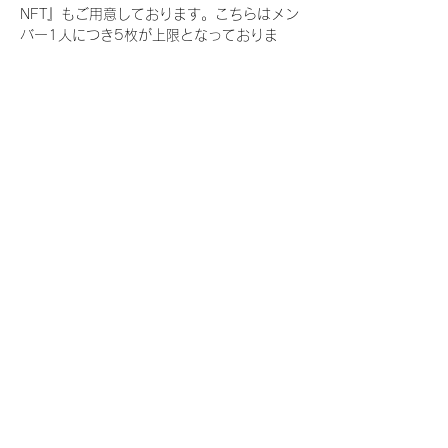
NFT』もご用意しております。こちらはメン
バー1人につき5枚が上限となっておりま
す。
今回発売される『デジタルブロマイド
vol.3』購入によって獲得できる NFT の種
類は下記となります。
『撮り下ろし春コレクション NFT』
　IDOL3.0 PROJECT FINALIST:17種類の
NFT
『撮り下ろし春コレクション レアNFT』(メ
ンバー1人につき3枚上限の限定NFT)
　IDOL3.0 PROJECT FINALIST:17種類の
NFT(メンバー本人による手書きのコメント
と名前入)
『にがおえ会参加NFT』(メンバー1人につ
き5枚上限の限定NFT)
　IDOL3.0 PROJECT FINALIST:17種類の
NFT
※にがおえ会とは？
メンバーにあなたの似顔絵を描いてもらえる
イベントです。握手後にデジタルブロマイ