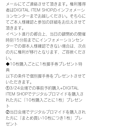
メールにてご連絡させて頂きます。権利獲得
者はDIGITAL ITEM SHOPのインフォメーシ
ョンセンターまでお越しください。そちらに
てご本人様確認と参加の詳細をお伝えさせて
頂きます。
イベント進行の都合上、当日の鍵閉めの開催
時刻15分前までにインフォメーションセン
ターでの御本人様確認できない場合は、次点
の方に権利が移行となります、ご容赦くださ
い。
◆10枚購入ごとに1枚握手券プレゼント特
典
以下の条件で個別握手券をプレゼントさせて
いただきます。
①3/24会場での事前予約購入+DIGITAL 
ITEM SHOPでデジタルブロマイドを購入さ
れた方に「10枚購入ごとに1枚」プレゼン
ト
②当日会場でデジタルブロマイドを購入され
た方に「まとめ買い10枚につき1枚」プレ
ゼント