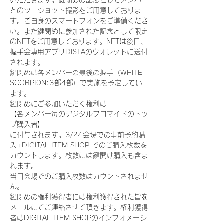
いただきます。鍵閉めの記念としてメンバー
とのツーショット撮影をご用意しておりま
す。ご自身のスマートフォンをご準備くださ
い。また鍵閉めに参加された記念として限定
のNFTをご用意しております。NFTは後日、
握手会専用アプリDISTAのウォレットに送付
されます。
鍵閉めは各メンバーの最後の握手（WHITE 
SCORPION:3部4部）で実施を予定してい
ます。
鍵閉めにご参加いただく権利は
【各メンバー毎のデジタルブロマイドのトッ
プ購入者】
に付与されます。3/24会場での事前予約購
入+DIGITAL ITEM SHOP でのご購入枚数を
カウントします。枚数には鍵開け購入も含ま
れます。
当日会場でのご購入枚数はカウントされませ
ん。
鍵閉めの権利獲得者には権利獲得された旨を
メールにてご連絡させて頂きます。権利獲得
者はDIGITAL ITEM SHOPのインフォメーシ