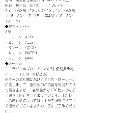
住所：東京都江東区有明3-4-10 TFTビル
内容：握手会　第1部（11：00～11：
45） /第2部（13：00～13：45）/第3部
（16：30～17：15）/第4部（18：30～
19：15）
◆参加メンバー
2部 
・1レーン　ACO
・2レーン　ALLY
・3レーン　COCO
・4レーン　NATSU
・5レーン　NAVI
◆販売商品
・『デジタルブロマイドvol.3』個別握手券
付・・・1,650円(税込み)
※同一応募期間における同じ部・同一レーン
に関しまして、複数枚のご応募を可能とさせ
て頂きますが、1名様最大で100枚までのご
当選を上限とさせて頂く予定です。またレー
ンの申込数によっては、上限を調整させて頂
く場合がございますので、予めご了承くださ
い。