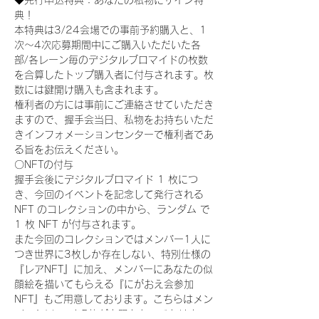
◆先行申込特典：あなたの私物にサイン特
典！
本特典は3/24会場での事前予約購入と、1
次〜4次応募期間中にご購入いただいた各
部/各レーン毎のデジタルブロマイドの枚数
を合算したトップ購入者に付与されます。枚
数には鍵開け購入も含まれます。
権利者の方には事前にご連絡させていただき
ますので、握手会当日、私物をお持ちいただ
きインフォメーションセンターで権利者であ
る旨をお伝えください。
〇NFTの付与
握手会後にデジタルブロマイド 1 枚につ
き、今回のイベントを記念して発行される 
NFT のコレクションの中から、ランダム で 
1 枚 NFT が付与されます。
また今回のコレクションではメンバー1人に
つき世界に3枚しか存在しない、特別仕様の
『レアNFT』に加え、メンバーにあなたの似
顔絵を描いてもらえる『にがおえ会参加
NFT』もご用意しております。こちらはメン
バー1人につき5枚が上限となっておりま