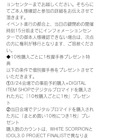
ョンセンターまでお越しください。そちらに
てご本人様確認と参加の詳細をお伝えさせて
頂きます。
イベント進行の都合上、当日の鍵閉めの開催
時刻15分前までにインフォメーションセン
ターでの御本人様確認できない場合は、次点
の方に権利が移行となります、ご容赦くださ
い。
◆10枚購入ごとに1枚握手券プレゼント特
典
以下の条件で個別握手券をプレゼントさせて
いただきます。
①3/24会場での事前予約購入+DIGITAL 
ITEM SHOPでデジタルブロマイドを購入さ
れた方に「10枚購入ごとに1枚」プレゼン
ト
②当日会場でデジタルブロマイドを購入され
た方に「まとめ買い10枚につき1枚」プレ
ゼント
購入数のカウントは、WHITE SCORPIONと
IDOL3.0 PROJECT FINALISTで異なりま