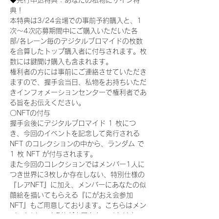
◆先行申込特典：あなたの私物にサイン特
典！
本特典は3/24会場での事前予約購入と、1
次〜4次応募期間中にご購入いただいた各
部/各レーン毎のデジタルブロマイドの枚数
を合算したトップ購入者に付与されます。枚
数には鍵開け購入も含まれます。
権利者の方には事前にご連絡させていただき
ますので、握手会当日、私物をお持ちいただ
きインフォメーションセンターで権利者であ
る旨をお伝えください。
〇NFTの付与
握手会後にデジタルブロマイド 1 枚につ
き、今回のイベントを記念して発行される 
NFT のコレクションの中から、ランダム で 
1 枚 NFT が付与されます。
また今回のコレクションではメンバー1人に
つき世界に3枚しか存在しない、特別仕様の
『レアNFT』に加え、メンバーにあなたの似
顔絵を描いてもらえる『にがおえ会参加
NFT』もご用意しております。こちらはメン
バー1人につき5枚が上限となっておりま