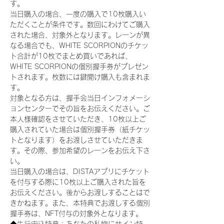
す。
当日購入の場合、一度の購入で10枚購入い
ただくことが条件です。数回にわけてご購入
された場合、対象外となります。レーンが異
なる場合でも、WHITE SCORPIONのチケッ
ト合計が10枚でまとめ買いであれば、
WHITE SCORPIONの個別握手券がプレゼン
トされます。枚数には鍵開け購入も含まれま
す。
対象となる方は、握手会当日インフォメーシ
ョンセンターでその旨をお伝えください。ご
本人様確認をさせていただき、10枚以上ご
購入されていた場合は個別握手券（紙チケッ
トとなります）をお渡しさせていただきま
す。その際、参加希望のレーンをお伝え下さ
い。
当日購入の場合は、DISTAアプリにチケット
を付与する際に10枚以上ご購入された旨を
お伝えください。後からお渡しすることはで
きかねます。また、本特典でお渡しする個別
握手券は、NFT付与の対象外となります。