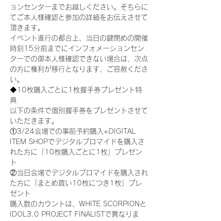
ョンセンターまでお越しください。そちらに
てご本人様確認と参加の詳細をお伝えさせて
頂きます。
イベント進行の都合上、当日の鍵閉めの開催
時刻15分前までにインフォメーションセン
ターでの御本人様確認できない場合は、次点
の方に権利が移行となります、ご容赦くださ
い。
◆10枚購入ごとに1枚握手券プレゼント特
典
以下の条件で個別握手券をプレゼントさせて
いただきます。
①3/24会場での事前予約購入+DIGITAL 
ITEM SHOPでデジタルブロマイドを購入さ
れた方に「10枚購入ごとに1枚」プレゼン
ト
②当日会場でデジタルブロマイドを購入され
た方に「まとめ買い10枚につき1枚」プレ
ゼント
購入数のカウントは、WHITE SCORPIONと
IDOL3.0 PROJECT FINALISTで異なりま