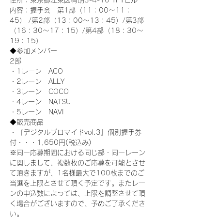
住所：東京都江東区有明3-4-10 TFTビル
内容：握手会　第1部（11：00～11：
45） /第2部（13：00～13：45）/第3部
（16：30～17：15）/第4部（18：30～
19：15）
◆参加メンバー
2部 
・1レーン　ACO
・2レーン　ALLY
・3レーン　COCO
・4レーン　NATSU
・5レーン　NAVI
◆販売商品
・『デジタルブロマイドvol.3』個別握手券
付・・・1,650円(税込み)
※同一応募期間における同じ部・同一レーン
に関しまして、複数枚のご応募を可能とさせ
て頂きますが、1名様最大で100枚までのご
当選を上限とさせて頂く予定です。またレー
ンの申込数によっては、上限を調整させて頂
く場合がございますので、予めご了承くださ
い。