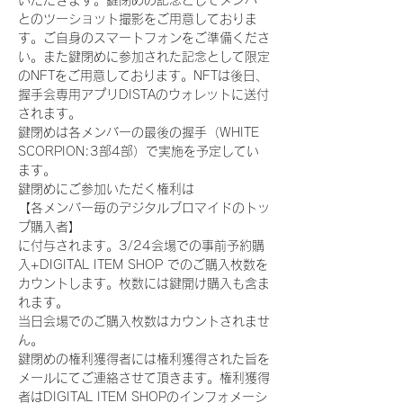
いただきます。鍵閉めの記念としてメンバー
とのツーショット撮影をご用意しておりま
す。ご自身のスマートフォンをご準備くださ
い。また鍵閉めに参加された記念として限定
のNFTをご用意しております。NFTは後日、
握手会専用アプリDISTAのウォレットに送付
されます。
鍵閉めは各メンバーの最後の握手（WHITE 
SCORPION:3部4部）で実施を予定してい
ます。
鍵閉めにご参加いただく権利は
【各メンバー毎のデジタルブロマイドのトッ
プ購入者】
に付与されます。3/24会場での事前予約購
入+DIGITAL ITEM SHOP でのご購入枚数を
カウントします。枚数には鍵開け購入も含ま
れます。
当日会場でのご購入枚数はカウントされませ
ん。
鍵閉めの権利獲得者には権利獲得された旨を
メールにてご連絡させて頂きます。権利獲得
者はDIGITAL ITEM SHOPのインフォメーシ