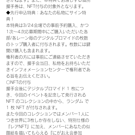
きかねます。また、本特典でお渡しする個別
握手券は、NFT付与の対象外となります。
◆先行申込特典：あなたの私物にサイン特
典！
本特典は3/24会場での事前予約購入、かつ
1次〜4次応募期間中にご購入いただいた各
部/各レーン毎のデジタルブロマイドの枚数
のトップ購入者に付与されます。枚数には鍵
開け購入も含まれます。
権利者の方には事前にご連絡させていただき
ますので、握手会当日、私物をお持ちいただ
きインフォメーションセンターで権利者であ
る旨をお伝えください。
〇NFTの付与
握手会後にデジタルブロマイド 1 枚につ
き、今回のイベントを記念して発行される 
NFT のコレクションの中から、ランダム で 
1 枚 NFT が付与されます。
また今回のコレクションではメンバー1人に
つき世界に3枚しか存在しない、特別仕様の
『レアNFT』に加え、メンバーにあなたの似
顔絵を描いてもらえる『にがおえ会参加