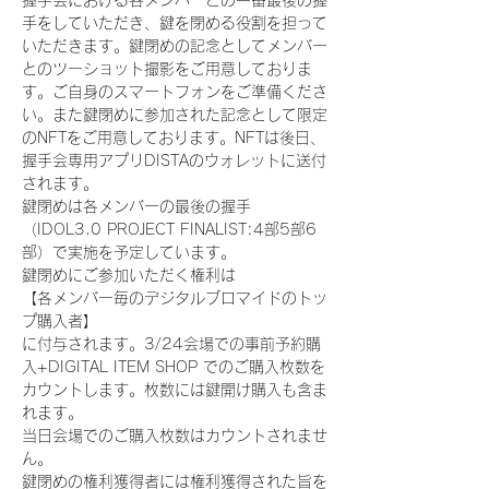
握手会における各メンバーとの一番最後の握
手をしていただき、鍵を閉める役割を担って
いただきます。鍵閉めの記念としてメンバー
とのツーショット撮影をご用意しておりま
す。ご自身のスマートフォンをご準備くださ
い。また鍵閉めに参加された記念として限定
のNFTをご用意しております。NFTは後日、
握手会専用アプリDISTAのウォレットに送付
されます。
鍵閉めは各メンバーの最後の握手
（IDOL3.0 PROJECT FINALIST:4部5部6
部）で実施を予定しています。
鍵閉めにご参加いただく権利は
【各メンバー毎のデジタルブロマイドのトッ
プ購入者】
に付与されます。3/24会場での事前予約購
入+DIGITAL ITEM SHOP でのご購入枚数を
カウントします。枚数には鍵開け購入も含ま
れます。
当日会場でのご購入枚数はカウントされませ
ん。
鍵閉めの権利獲得者には権利獲得された旨を