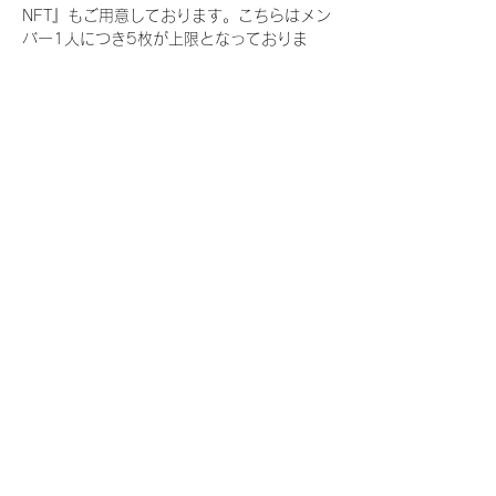
NFT』もご用意しております。こちらはメン
バー1人につき5枚が上限となっておりま
す。
今回発売される『デジタルブロマイド
vol.3』購入によって獲得できる NFT の種
類は下記となります。
『撮り下ろし春コレクション NFT』
　IDOL3.0 PROJECT FINALIST:17種類の
NFT
『撮り下ろし春コレクション レアNFT』(メ
ンバー1人につき3枚上限の限定NFT)
　IDOL3.0 PROJECT FINALIST:17種類の
NFT(メンバー本人による手書きのコメント
と名前入)
『にがおえ会参加NFT』(メンバー1人につ
き5枚上限の限定NFT)
　IDOL3.0 PROJECT FINALIST:17種類の
NFT
※にがおえ会とは？
メンバーにあなたの似顔絵を描いてもらえる
イベントです。握手後にデジタルブロマイ