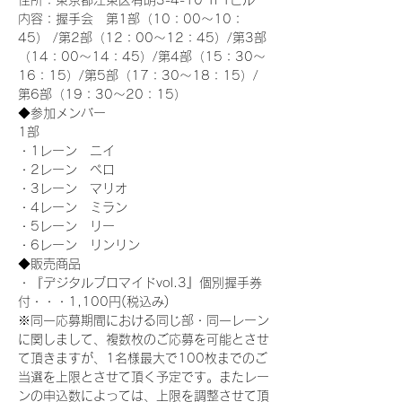
住所：東京都江東区有明3-4-10 TFTビル
内容：握手会　第1部（10：00～10：
45） /第2部（12：00～12：45）/第3部
（14：00～14：45）/第4部（15：30～
16：15）/第5部（17：30～18：15）/
第6部（19：30～20：15）
◆参加メンバー
1部 
・1レーン　ニイ
・2レーン　ペロ
・3レーン　マリオ
・4レーン　ミラン
・5レーン　リー
・6レーン　リンリン
◆販売商品
・『デジタルブロマイドvol.3』個別握手券
付・・・1,100円(税込み)
※同一応募期間における同じ部・同一レーン
に関しまして、複数枚のご応募を可能とさせ
て頂きますが、1名様最大で100枚までのご
当選を上限とさせて頂く予定です。またレー
ンの申込数によっては、上限を調整させて頂