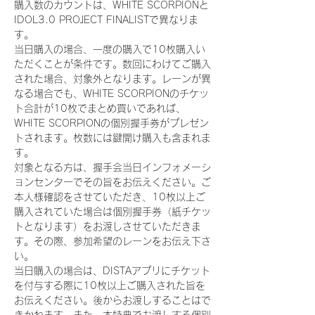
購入数のカウントは、WHITE SCORPIONと
IDOL3.0 PROJECT FINALISTで異なりま
す。
当日購入の場合、一度の購入で10枚購入い
ただくことが条件です。数回にわけてご購入
された場合、対象外となります。レーンが異
なる場合でも、WHITE SCORPIONのチケッ
ト合計が10枚でまとめ買いであれば、
WHITE SCORPIONの個別握手券がプレゼン
トされます。枚数には鍵開け購入も含まれま
す。
対象となる方は、握手会当日インフォメーシ
ョンセンターでその旨をお伝えください。ご
本人様確認をさせていただき、10枚以上ご
購入されていた場合は個別握手券（紙チケッ
トとなります）をお渡しさせていただきま
す。その際、参加希望のレーンをお伝え下さ
い。
当日購入の場合は、DISTAアプリにチケット
を付与する際に10枚以上ご購入された旨を
お伝えください。後からお渡しすることはで