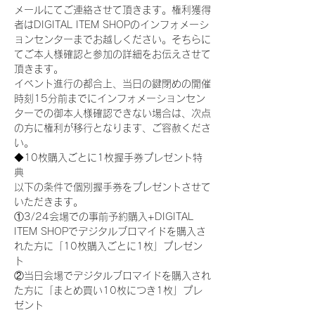
メールにてご連絡させて頂きます。権利獲得
者はDIGITAL ITEM SHOPのインフォメーシ
ョンセンターまでお越しください。そちらに
てご本人様確認と参加の詳細をお伝えさせて
頂きます。
イベント進行の都合上、当日の鍵閉めの開催
時刻15分前までにインフォメーションセン
ターでの御本人様確認できない場合は、次点
の方に権利が移行となります、ご容赦くださ
い。
◆10枚購入ごとに1枚握手券プレゼント特
典
以下の条件で個別握手券をプレゼントさせて
いただきます。
①3/24会場での事前予約購入+DIGITAL 
ITEM SHOPでデジタルブロマイドを購入さ
れた方に「10枚購入ごとに1枚」プレゼン
ト
②当日会場でデジタルブロマイドを購入され
た方に「まとめ買い10枚につき1枚」プレ
ゼント