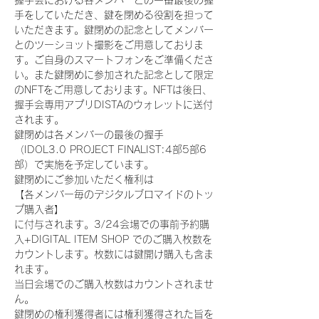
握手会における各メンバーとの一番最後の握
手をしていただき、鍵を閉める役割を担って
いただきます。鍵閉めの記念としてメンバー
とのツーショット撮影をご用意しておりま
す。ご自身のスマートフォンをご準備くださ
い。また鍵閉めに参加された記念として限定
のNFTをご用意しております。NFTは後日、
握手会専用アプリDISTAのウォレットに送付
されます。
鍵閉めは各メンバーの最後の握手
（IDOL3.0 PROJECT FINALIST:4部5部6
部）で実施を予定しています。
鍵閉めにご参加いただく権利は
【各メンバー毎のデジタルブロマイドのトッ
プ購入者】
に付与されます。3/24会場での事前予約購
入+DIGITAL ITEM SHOP でのご購入枚数を
カウントします。枚数には鍵開け購入も含ま
れます。
当日会場でのご購入枚数はカウントされませ
ん。
鍵閉めの権利獲得者には権利獲得された旨を