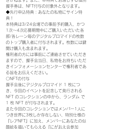
きかねます。また、本特典でお渡しする個別
握手券は、NFT付与の対象外となります。
◆先行申込特典：あなたの私物にサイン特
典！
本特典は3/24会場での事前予約購入、かつ
1次〜4次応募期間中にご購入いただいた各
部/各レーン毎のデジタルブロマイドの枚数
のトップ購入者に付与されます。枚数には鍵
開け購入も含まれます。
権利者の方には事前にご連絡させていただき
ますので、握手会当日、私物をお持ちいただ
きインフォメーションセンターで権利者であ
る旨をお伝えください。
〇NFTの付与
握手会後にデジタルブロマイド 1 枚につ
き、今回のイベントを記念して発行される 
NFT のコレクションの中から、ランダム で 
1 枚 NFT が付与されます。
また今回のコレクションではメンバー1人に
つき世界に3枚しか存在しない、特別仕様の
『レアNFT』に加え、メンバーにあなたの似
顔絵を描いてもらえる『にがおえ会参加