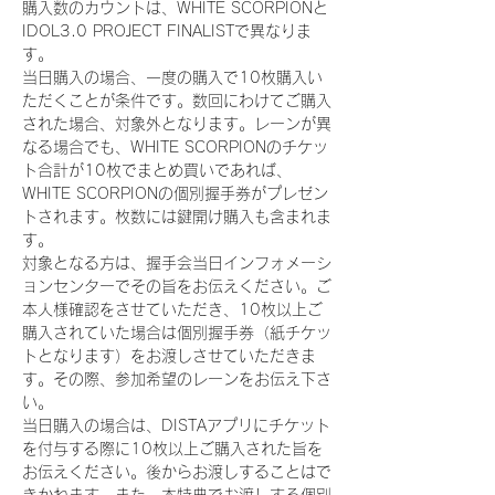
購入数のカウントは、WHITE SCORPIONと
IDOL3.0 PROJECT FINALISTで異なりま
す。
当日購入の場合、一度の購入で10枚購入い
ただくことが条件です。数回にわけてご購入
された場合、対象外となります。レーンが異
なる場合でも、WHITE SCORPIONのチケッ
ト合計が10枚でまとめ買いであれば、
WHITE SCORPIONの個別握手券がプレゼン
トされます。枚数には鍵開け購入も含まれま
す。
対象となる方は、握手会当日インフォメーシ
ョンセンターでその旨をお伝えください。ご
本人様確認をさせていただき、10枚以上ご
購入されていた場合は個別握手券（紙チケッ
トとなります）をお渡しさせていただきま
す。その際、参加希望のレーンをお伝え下さ
い。
当日購入の場合は、DISTAアプリにチケット
を付与する際に10枚以上ご購入された旨を
お伝えください。後からお渡しすることはで