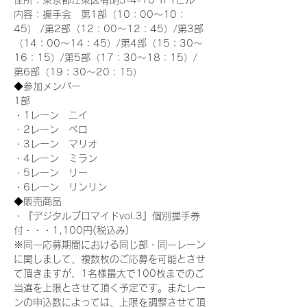
住所：東京都江東区有明3-4-10 TFTビル
内容：握手会　第1部（10：00～10：
45） /第2部（12：00～12：45）/第3部
（14：00～14：45）/第4部（15：30～
16：15）/第5部（17：30～18：15）/
第6部（19：30～20：15）
◆参加メンバー
1部 
・1レーン　ニイ
・2レーン　ペロ
・3レーン　マリオ
・4レーン　ミラン
・5レーン　リー
・6レーン　リンリン
◆販売商品
・『デジタルブロマイドvol.3』個別握手券
付・・・1,100円(税込み)
※同一応募期間における同じ部・同一レーン
に関しまして、複数枚のご応募を可能とさせ
て頂きますが、1名様最大で100枚までのご
当選を上限とさせて頂く予定です。またレー
ンの申込数によっては、上限を調整させて頂