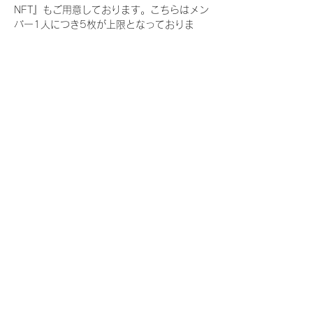
NFT』もご用意しております。こちらはメン
バー1人につき5枚が上限となっておりま
す。
今回発売される『デジタルブロマイド
vol.3』購入によって獲得できる NFT の種
類は下記となります。
『撮り下ろし春コレクション NFT』
　IDOL3.0 PROJECT FINALIST:17種類の
NFT
『撮り下ろし春コレクション レアNFT』(メ
ンバー1人につき3枚上限の限定NFT)
　IDOL3.0 PROJECT FINALIST:17種類の
NFT(メンバー本人による手書きのコメント
と名前入)
『にがおえ会参加NFT』(メンバー1人につ
き5枚上限の限定NFT)
　IDOL3.0 PROJECT FINALIST:17種類の
NFT
※にがおえ会とは？
メンバーにあなたの似顔絵を描いてもらえる
イベントです。握手後にデジタルブロマイ