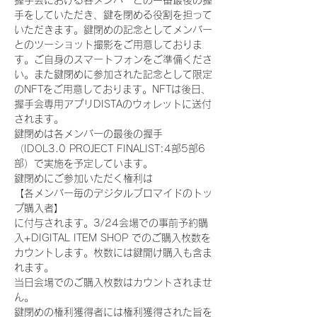
握手会における各メンバーとの一番最後の握
手をしていただき、鍵を閉める役割を担って
いただきます。鍵閉めの記念としてメンバー
とのツーショット撮影をご用意しておりま
す。ご自身のスマートフォンをご準備くださ
い。また鍵閉めに参加された記念として限定
のNFTをご用意しております。NFTは後日、
握手会専用アプリDISTAのウォレットに送付
されます。
鍵閉めは各メンバーの最後の握手
（IDOL3.0 PROJECT FINALIST:4部5部6
部）で実施を予定しています。
鍵閉めにご参加いただく権利は
【各メンバー毎のデジタルブロマイドのトッ
プ購入者】
に付与されます。3/24会場での事前予約購
入+DIGITAL ITEM SHOP でのご購入枚数を
カウントします。枚数には鍵開け購入も含ま
れます。
当日会場でのご購入枚数はカウントされませ
ん。
鍵閉めの権利獲得者には権利獲得された旨を