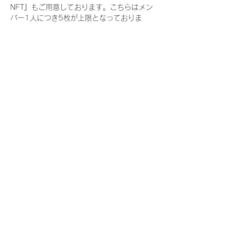
NFT』もご用意しております。こちらはメン
バー1人につき5枚が上限となっておりま
す。
今回発売される『デジタルブロマイド
vol.3』購入によって獲得できる NFT の種
類は下記となります。
『撮り下ろし春コレクション NFT』
　IDOL3.0 PROJECT FINALIST:17種類の
NFT
『撮り下ろし春コレクション レアNFT』(メ
ンバー1人につき3枚上限の限定NFT)
　IDOL3.0 PROJECT FINALIST:17種類の
NFT(メンバー本人による手書きのコメント
と名前入)
『にがおえ会参加NFT』(メンバー1人につ
き5枚上限の限定NFT)
　IDOL3.0 PROJECT FINALIST:17種類の
NFT
※にがおえ会とは？
メンバーにあなたの似顔絵を描いてもらえる
イベントです。握手後にデジタルブロマイ