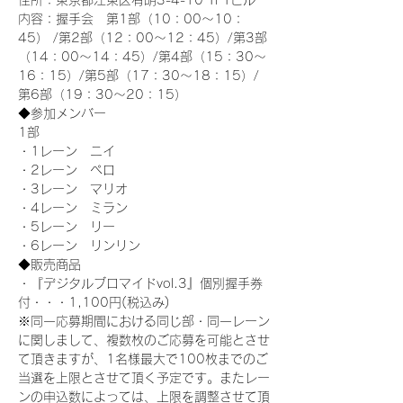
住所：東京都江東区有明3-4-10 TFTビル
内容：握手会　第1部（10：00～10：
45） /第2部（12：00～12：45）/第3部
（14：00～14：45）/第4部（15：30～
16：15）/第5部（17：30～18：15）/
第6部（19：30～20：15）
◆参加メンバー
1部 
・1レーン　ニイ
・2レーン　ペロ
・3レーン　マリオ
・4レーン　ミラン
・5レーン　リー
・6レーン　リンリン
◆販売商品
・『デジタルブロマイドvol.3』個別握手券
付・・・1,100円(税込み)
※同一応募期間における同じ部・同一レーン
に関しまして、複数枚のご応募を可能とさせ
て頂きますが、1名様最大で100枚までのご
当選を上限とさせて頂く予定です。またレー
ンの申込数によっては、上限を調整させて頂