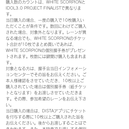
購入数のカウントは、WHITE SCORPIONと
IDOL3.0 PROJECT FINALISTで異なりま
す。
当日購入の場合、一度の購入で10枚購入い
ただくことが条件です。数回にわけてご購入
された場合、対象外となります。レーンが異
なる場合でも、WHITE SCORPIONのチケッ
ト合計が10枚でまとめ買いであれば、
WHITE SCORPIONの個別握手券がプレゼン
トされます。枚数には鍵開け購入も含まれま
す。
対象となる方は、握手会当日インフォメーシ
ョンセンターでその旨をお伝えください。ご
本人様確認をさせていただき、10枚以上ご
購入されていた場合は個別握手券（紙チケッ
トとなります）をお渡しさせていただきま
す。その際、参加希望のレーンをお伝え下さ
い。
当日購入の場合は、DISTAアプリにチケット
を付与する際に10枚以上ご購入された旨を
お伝えください。後からお渡しすることはで