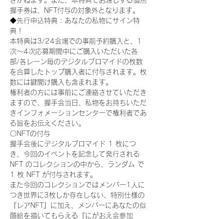
きかねます。また、本特典でお渡しする個別
握手券は、NFT付与の対象外となります。
◆先行申込特典：あなたの私物にサイン特
典！
本特典は3/24会場での事前予約購入と、1
次〜4次応募期間中にご購入いただいた各
部/各レーン毎のデジタルブロマイドの枚数
を合算したトップ購入者に付与されます。枚
数には鍵開け購入も含まれます。
権利者の方には事前にご連絡させていただき
ますので、握手会当日、私物をお持ちいただ
きインフォメーションセンターで権利者であ
る旨をお伝えください。
〇NFTの付与
握手会後にデジタルブロマイド 1 枚につ
き、今回のイベントを記念して発行される 
NFT のコレクションの中から、ランダム で 
1 枚 NFT が付与されます。
また今回のコレクションではメンバー1人に
つき世界に3枚しか存在しない、特別仕様の
『レアNFT』に加え、メンバーにあなたの似
顔絵を描いてもらえる『にがおえ会参加