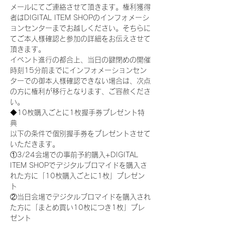
メールにてご連絡させて頂きます。権利獲得
者はDIGITAL ITEM SHOPのインフォメーシ
ョンセンターまでお越しください。そちらに
てご本人様確認と参加の詳細をお伝えさせて
頂きます。
イベント進行の都合上、当日の鍵閉めの開催
時刻15分前までにインフォメーションセン
ターでの御本人様確認できない場合は、次点
の方に権利が移行となります、ご容赦くださ
い。
◆10枚購入ごとに1枚握手券プレゼント特
典
以下の条件で個別握手券をプレゼントさせて
いただきます。
①3/24会場での事前予約購入+DIGITAL 
ITEM SHOPでデジタルブロマイドを購入さ
れた方に「10枚購入ごとに1枚」プレゼン
ト
②当日会場でデジタルブロマイドを購入され
た方に「まとめ買い10枚につき1枚」プレ
ゼント