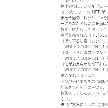
〇NFTの付与
握手会後にデジタルブロマイ
ランダム で 1 枚 NFT 
また今回のコレクションで
ーにあなたの似顔絵を描い
枚が上限となっております
今回発売される『デジタルブ
『撮り下ろし春コレクション
　WHITE SCORPION:11
『撮り下ろし春コレクション
　WHITE SCORPION
『にがおえ会参加NFT』(
　WHITE SCORPION:11
※にがおえ会とは？
メンバーにあなたの似顔絵
配布されるNFTの一つで
数集まりましたメンバーよ
さい。
※当選状況によっては実施