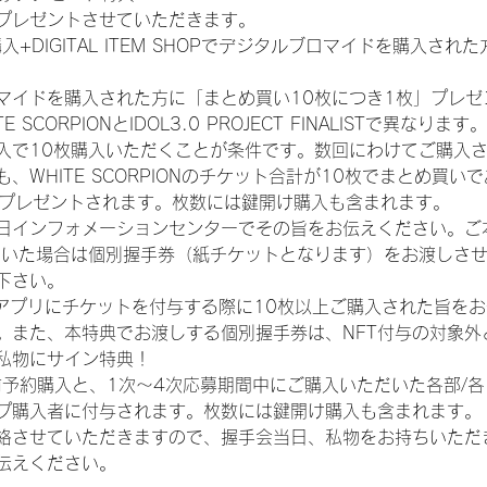
プレゼントさせていただきます。
入+DIGITAL ITEM SHOPでデジタルブロマイドを購入され
マイドを購入された方に「まとめ買い10枚につき1枚」プレゼ
CORPIONとIDOL3.0 PROJECT FINALISTで異なります。
入で10枚購入いただくことが条件です。数回にわけてご購入
WHITE SCORPIONのチケット合計が10枚でまとめ買いであ
券がプレゼントされます。枚数には鍵開け購入も含まれます。
日インフォメーションセンターでその旨をお伝えください。ご
ていた場合は個別握手券（紙チケットとなります）をお渡しさ
下さい。
TAアプリにチケットを付与する際に10枚以上ご購入された旨を
。また、本特典でお渡しする個別握手券は、NFT付与の対象外
私物にサイン特典！
前予約購入と、1次〜4次応募期間中にご購入いただいた各部/
プ購入者に付与されます。枚数には鍵開け購入も含まれます。
絡させていただきますので、握手会当日、私物をお持ちいただ
伝えください。