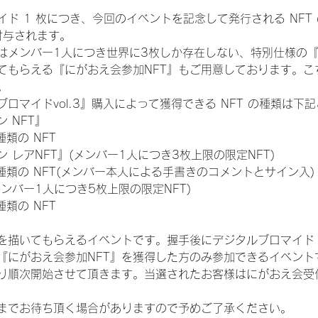
ド 1 枚につき、今回のイベントを記念して発行される NFT
が付与されます。
はメンバー1人につき世界に3枚しか存在しない、特別仕様の『
てもらえる『にがおえ会参加NFT』もご用意しております。こ
。
ロマイドvol.3』購入によって獲得できる NFT の種類は下
 NFT』
 種類の NFT
 レアNFT』(メンバー1人につき3枚上限の限定NFT)
:11 種類の NFT(メンバー本人による手書きのコメントとサイン入)
メンバー1人につき5枚上限の限定NFT)
 種類の NFT
を描いてもらえるイベントです。握手後にデジタルブロマイド 
、『にがおえ会参加NFT』を獲得した方のみ参加できるイベン
り順次開始させて頂きます。当選されたお客様はにがおえ会受
までお待ち頂く場合がありますので予めご了承ください。