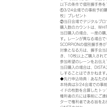
以下の条件で個別握手券を
①3/24会場での事前予約購
枚」プレゼント
②当日会場でデジタルブロ
購入数のカウントは、WHITE S
当日購入の場合、一度の購
す。レーンが異なる場合でも、
SCORPIONの個別握手
対象となる方は、握手会当
き、10枚以上ご購入され
参加希望のレーンをお伝え
当日購入の場合は、DIS
しすることはできかねます
◆先行申込特典：あなたの
本特典は3/24会場での事
イドの枚数を合算したトッ
権利者の方には事前にご連
ターで権利者である旨をお