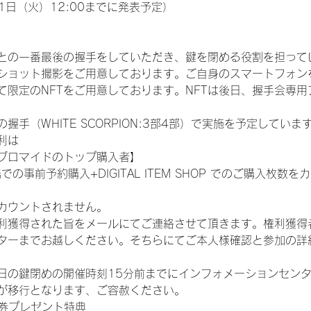
1日（火）12:00までに発表予定）
との一番最後の握手をしていただき、鍵を閉める役割を担って
ショット撮影をご用意しております。ご自身のスマートフォン
限定のNFTをご用意しております。NFTは後日、握手会専用ア
手（WHITE SCORPION:3部4部）で実施を予定していま
利は
ブロマイドのトップ購入者】
での事前予約購入+DIGITAL ITEM SHOP でのご購入枚
カウントされません。
得された旨をメールにてご連絡させて頂きます。権利獲得者はDIG
ターまでお越しください。そちらにてご本人様確認と参加の詳
日の鍵閉めの開催時刻15分前までにインフォメーションセン
が移行となります、ご容赦ください。
手券プレゼント特典