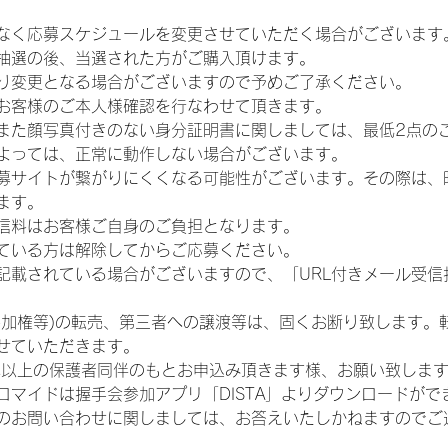
なく応募スケジュールを変更させていただく場合がございます
抽選の後、当選された方がご購入頂けます。
り変更となる場合がございますので予めご了承ください。
お客様のご本人様確認を行なわせて頂きます。
また顔写真付きのない身分証明書に関しましては、最低2点の
よっては、正常に動作しない場合がございます。
募サイトが繋がりにくくなる可能性がございます。その際は、
ます。
信料はお客様ご自身のご負担となります。
ている方は解除してからご応募ください。
が記載されている場合がございますので、「URL付きメール受
参加権等)の転売、第三者への譲渡等は、固くお断り致します。
せていただきます。
歳以上の保護者同伴のもとお申込み頂きます様、お願い致しま
ロマイドは握手会参加アプリ「DISTA」よりダウンロードがで
のお問い合わせに関しましては、お答えいたしかねますのでご