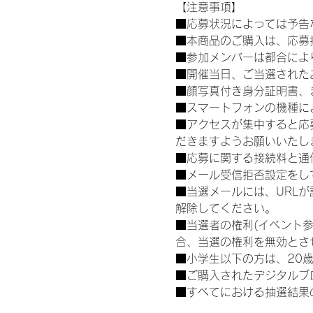
【注意事項】
■応募状況によっては予告
■本商品のご購入は、応募
■参加メンバーは都合によ
■開催当日、ご当選された
■顔写真付き身分証明書、
■スマートフォンの機種に
■アクセスが集中すると応
だきますようお願いいたし
■応募に関する接続料と通
■メール受信拒否設定をし
■当選メールには、URL
解除してください。
■当選者の権利(イベント
合、当選の権利を無効とさ
■小学生以下の方は、20
■ご購入されたデジタルブ
■すべてにおける抽選結果