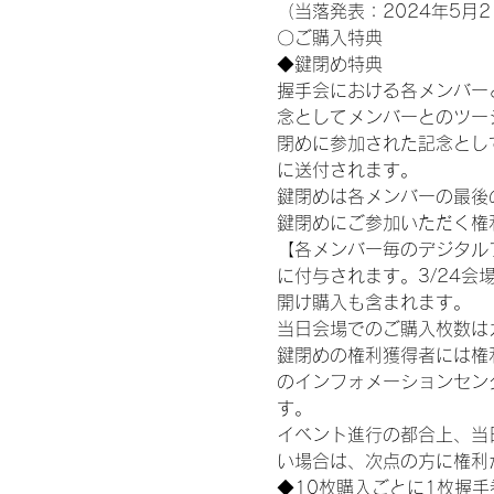
（当落発表：2024年5月2
〇ご購入特典
◆鍵閉め特典
握手会における各メンバー
念としてメンバーとのツー
閉めに参加された記念として
に送付されます。
鍵閉めは各メンバーの最後の握
鍵閉めにご参加いただく権
【各メンバー毎のデジタル
に付与されます。3/24会場
開け購入も含まれます。
当日会場でのご購入枚数は
鍵閉めの権利獲得者には権利獲
のインフォメーションセン
す。
イベント進行の都合上、当
い場合は、次点の方に権利
◆10枚購入ごとに1枚握