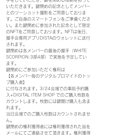
手をしていただき、鍵を閉める役割を担って
いただきます。鍵閉めの記念としてメンバー
とのツーショット撮影をご用意しておりま
す。ご自身のスマートフォンをご準備くださ
い。また鍵閉めに参加された記念として限定
のNFTをご用意しております。NFTは後日、
握手会専用アプリDISTAのウォレットに送付
されます。
鍵閉めは各メンバーの最後の握手（WHITE 
SCORPION:3部4部）で実施を予定してい
ます。
鍵閉めにご参加いただく権利は
【各メンバー毎のデジタルブロマイドのトッ
プ購入者】
に付与されます。3/24会場での事前予約購
入+DIGITAL ITEM SHOP でのご購入枚数を
カウントします。枚数には鍵開け購入も含ま
れます。
当日会場でのご購入枚数はカウントされませ
ん。
鍵閉めの権利獲得者には権利獲得された旨を
メールにてご連絡させて頂きます。権利獲得