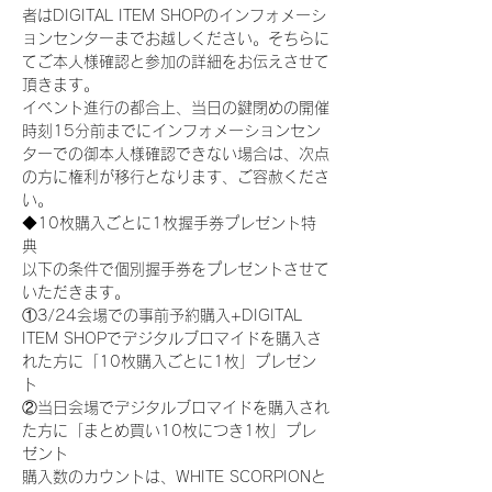
者はDIGITAL ITEM SHOPのインフォメーシ
ョンセンターまでお越しください。そちらに
てご本人様確認と参加の詳細をお伝えさせて
頂きます。
イベント進行の都合上、当日の鍵閉めの開催
時刻15分前までにインフォメーションセン
ターでの御本人様確認できない場合は、次点
の方に権利が移行となります、ご容赦くださ
い。
◆10枚購入ごとに1枚握手券プレゼント特
典
以下の条件で個別握手券をプレゼントさせて
いただきます。
①3/24会場での事前予約購入+DIGITAL 
ITEM SHOPでデジタルブロマイドを購入さ
れた方に「10枚購入ごとに1枚」プレゼン
ト
②当日会場でデジタルブロマイドを購入され
た方に「まとめ買い10枚につき1枚」プレ
ゼント
購入数のカウントは、WHITE SCORPIONと