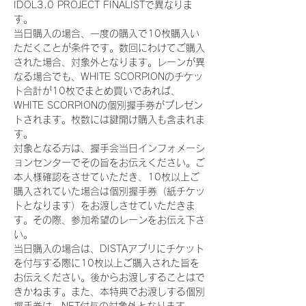
IDOL3.0 PROJECT FINALISTで異なりま
す。
当日購入の場合、一度の購入で10枚購入い
ただくことが条件です。数回にわけてご購入
された場合、対象外となります。レーンが異
なる場合でも、WHITE SCORPIONのチケッ
ト合計が10枚でまとめ買いであれば、
WHITE SCORPIONの個別握手券がプレゼン
トされます。枚数には鍵開け購入も含まれま
す。
対象となる方は、握手会当日インフォメーシ
ョンセンターでその旨をお伝えください。ご
本人様確認をさせていただき、10枚以上ご
購入されていた場合は個別握手券（紙チケッ
トとなります）をお渡しさせていただきま
す。その際、参加希望のレーンをお伝え下さ
い。
当日購入の場合は、DISTAアプリにチケット
を付与する際に10枚以上ご購入された旨を
お伝えください。後からお渡しすることはで
きかねます。また、本特典でお渡しする個別