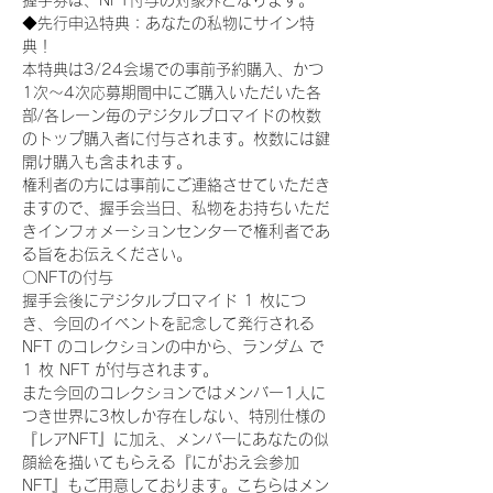
握手券は、NFT付与の対象外となります。
◆先行申込特典：あなたの私物にサイン特
典！
本特典は3/24会場での事前予約購入、かつ
1次〜4次応募期間中にご購入いただいた各
部/各レーン毎のデジタルブロマイドの枚数
のトップ購入者に付与されます。枚数には鍵
開け購入も含まれます。
権利者の方には事前にご連絡させていただき
ますので、握手会当日、私物をお持ちいただ
きインフォメーションセンターで権利者であ
る旨をお伝えください。
〇NFTの付与
握手会後にデジタルブロマイド 1 枚につ
き、今回のイベントを記念して発行される 
NFT のコレクションの中から、ランダム で 
1 枚 NFT が付与されます。
また今回のコレクションではメンバー1人に
つき世界に3枚しか存在しない、特別仕様の
『レアNFT』に加え、メンバーにあなたの似
顔絵を描いてもらえる『にがおえ会参加
NFT』もご用意しております。こちらはメン