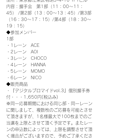
住所：東京都江東区有明3-4-10 TFTビル
内容：握手会　第1部（11：00～11：
45） /第2部（13：00～13：45）/第3部
（16：30～17：15）/第4部（18：30～
19：15）
◆参加メンバー
1部 
・1レーン　ACE
・2レーン　AOI
・3レーン　CHOCO
・4レーン　HANNA
・5レーン　MOMO
・6レーン　NICO
◆販売商品
・『デジタルブロマイドvol.3』個別握手券
付・・・1,650円(税込み)
※同一応募期間における同じ部・同一レーン
に関しまして、複数枚のご応募を可能とさせ
て頂きますが、1名様最大で100枚までのご
当選を上限とさせて頂く予定です。またレー
ンの申込数によっては、上限を調整させて頂
く場合がございますので、予めご了承くださ