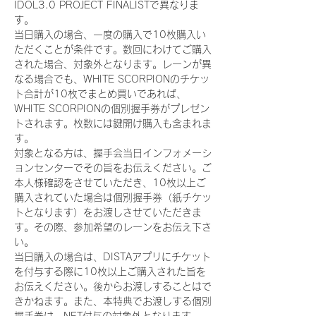
IDOL3.0 PROJECT FINALISTで異なりま
す。
当日購入の場合、一度の購入で10枚購入い
ただくことが条件です。数回にわけてご購入
された場合、対象外となります。レーンが異
なる場合でも、WHITE SCORPIONのチケッ
ト合計が10枚でまとめ買いであれば、
WHITE SCORPIONの個別握手券がプレゼン
トされます。枚数には鍵開け購入も含まれま
す。
対象となる方は、握手会当日インフォメーシ
ョンセンターでその旨をお伝えください。ご
本人様確認をさせていただき、10枚以上ご
購入されていた場合は個別握手券（紙チケッ
トとなります）をお渡しさせていただきま
す。その際、参加希望のレーンをお伝え下さ
い。
当日購入の場合は、DISTAアプリにチケット
を付与する際に10枚以上ご購入された旨を
お伝えください。後からお渡しすることはで
きかねます。また、本特典でお渡しする個別