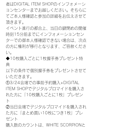
者はDIGITAL ITEM SHOPのインフォメーシ
ョンセンターまでお越しください。そちらに
てご本人様確認と参加の詳細をお伝えさせて
頂きます。
イベント進行の都合上、当日の鍵閉めの開催
時刻15分前までにインフォメーションセン
ターでの御本人様確認できない場合は、次点
の方に権利が移行となります、ご容赦くださ
い。
◆10枚購入ごとに1枚握手券プレゼント特
典
以下の条件で個別握手券をプレゼントさせて
いただきます。
①3/24会場での事前予約購入+DIGITAL 
ITEM SHOPでデジタルブロマイドを購入さ
れた方に「10枚購入ごとに1枚」プレゼン
ト
②当日会場でデジタルブロマイドを購入され
た方に「まとめ買い10枚につき1枚」プレ
ゼント
購入数のカウントは、WHITE SCORPIONと