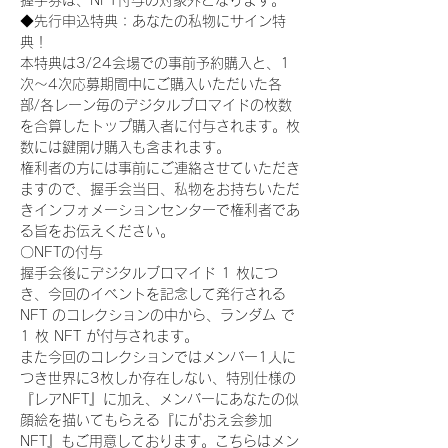
握手券は、NFT付与の対象外となります。
◆先行申込特典：あなたの私物にサイン特
典！
本特典は3/24会場での事前予約購入と、1
次〜4次応募期間中にご購入いただいた各
部/各レーン毎のデジタルブロマイドの枚数
を合算したトップ購入者に付与されます。枚
数には鍵開け購入も含まれます。
権利者の方には事前にご連絡させていただき
ますので、握手会当日、私物をお持ちいただ
きインフォメーションセンターで権利者であ
る旨をお伝えください。
〇NFTの付与
握手会後にデジタルブロマイド 1 枚につ
き、今回のイベントを記念して発行される 
NFT のコレクションの中から、ランダム で 
1 枚 NFT が付与されます。
また今回のコレクションではメンバー1人に
つき世界に3枚しか存在しない、特別仕様の
『レアNFT』に加え、メンバーにあなたの似
顔絵を描いてもらえる『にがおえ会参加
NFT』もご用意しております。こちらはメン