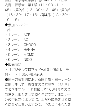
住所：東京都江東区有明3-4-10 TFTビル
内容：握手会　第1部（11：00～11：
45） /第2部（13：00～13：45）/第3部
（16：30～17：15）/第4部（18：30～
19：15）
◆参加メンバー
1部 
・1レーン　ACE
・2レーン　AOI
・3レーン　CHOCO
・4レーン　HANNA
・5レーン　MOMO
・6レーン　NICO
◆販売商品
・『デジタルブロマイドvol.3』個別握手券
付・・・1,650円(税込み)
※同一応募期間における同じ部・同一レーン
に関しまして、複数枚のご応募を可能とさせ
て頂きますが、1名様最大で100枚までのご
当選を上限とさせて頂く予定です。またレー
ンの申込数によっては、上限を調整させて頂
く場合がございますので、予めご了承くださ