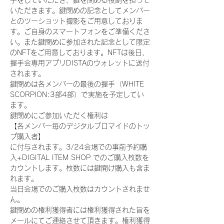
手をしていただき、鍵を閉める役割を担って
いただきます。鍵閉めの記念としてメンバー
とのツーショット撮影をご用意しておりま
す。ご自身のスマートフォンをご準備くださ
い。また鍵閉めに参加された記念として限定
のNFTをご用意しております。NFTは後日、
握手会専用アプリDISTAのウォレットに送付
されます。
鍵閉めは各メンバーの最後の握手（WHITE 
SCORPION:3部4部）で実施を予定してい
ます。
鍵閉めにご参加いただく権利は
【各メンバー毎のデジタルブロマイドのトッ
プ購入者】
に付与されます。3/24会場での事前予約購
入+DIGITAL ITEM SHOP でのご購入枚数を
カウントします。枚数には鍵開け購入も含ま
れます。
当日会場でのご購入枚数はカウントされませ
ん。
鍵閉めの権利獲得者には権利獲得された旨を
メールにてご連絡させて頂きます。権利獲得