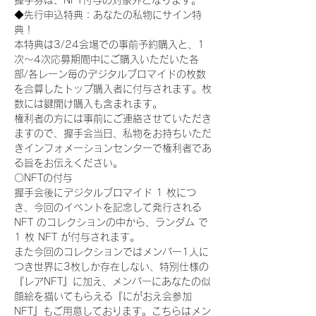
握手券は、NFT付与の対象外となります。
◆先行申込特典：あなたの私物にサイン特
典！
本特典は3/24会場での事前予約購入と、1
次〜4次応募期間中にご購入いただいた各
部/各レーン毎のデジタルブロマイドの枚数
を合算したトップ購入者に付与されます。枚
数には鍵開け購入も含まれます。
権利者の方には事前にご連絡させていただき
ますので、握手会当日、私物をお持ちいただ
きインフォメーションセンターで権利者であ
る旨をお伝えください。
〇NFTの付与
握手会後にデジタルブロマイド 1 枚につ
き、今回のイベントを記念して発行される 
NFT のコレクションの中から、ランダム で 
1 枚 NFT が付与されます。
また今回のコレクションではメンバー1人に
つき世界に3枚しか存在しない、特別仕様の
『レアNFT』に加え、メンバーにあなたの似
顔絵を描いてもらえる『にがおえ会参加
NFT』もご用意しております。こちらはメン