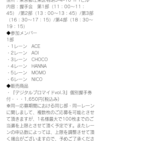
住所：東京都江東区有明3-4-10 TFTビル
内容：握手会　第1部（11：00～11：
45） /第2部（13：00～13：45）/第3部
（16：30～17：15）/第4部（18：30～
19：15）
◆参加メンバー
1部 
・1レーン　ACE
・2レーン　AOI
・3レーン　CHOCO
・4レーン　HANNA
・5レーン　MOMO
・6レーン　NICO
◆販売商品
・『デジタルブロマイドvol.3』個別握手券
付・・・1,650円(税込み)
※同一応募期間における同じ部・同一レーン
に関しまして、複数枚のご応募を可能とさせ
て頂きますが、1名様最大で100枚までのご
当選を上限とさせて頂く予定です。またレー
ンの申込数によっては、上限を調整させて頂
く場合がございますので、予めご了承くださ