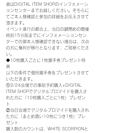
者はDIGITAL ITEM SHOPのインフォメーシ
ョンセンターまでお越しください。そちらに
てご本人様確認と参加の詳細をお伝えさせて
頂きます。
イベント進行の都合上、当日の鍵閉めの開催
時刻15分前までにインフォメーションセン
ターでの御本人様確認できない場合は、次点
の方に権利が移行となります、ご容赦くださ
い。
◆10枚購入ごとに1枚握手券プレゼント特
典
以下の条件で個別握手券をプレゼントさせて
いただきます。
①3/24会場での事前予約購入+DIGITAL 
ITEM SHOPでデジタルブロマイドを購入さ
れた方に「10枚購入ごとに1枚」プレゼン
ト
②当日会場でデジタルブロマイドを購入され
た方に「まとめ買い10枚につき1枚」プレ
ゼント
購入数のカウントは、WHITE SCORPIONと