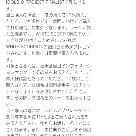
IDOL3.0 PROJECT FINALISTで異なりま
す。
当日購入の場合、一度の購入で10枚購入い
ただくことが条件です。数回にわけてご購入
された場合、対象外となります。レーンが異
なる場合でも、WHITE SCORPIONのチケッ
ト合計が10枚でまとめ買いであれば、
WHITE SCORPIONの個別握手券がプレゼン
トされます。枚数には鍵開け購入も含まれま
す。
対象となる方は、握手会当日インフォメーシ
ョンセンターでその旨をお伝えください。ご
本人様確認をさせていただき、10枚以上ご
購入されていた場合は個別握手券（紙チケッ
トとなります）をお渡しさせていただきま
す。その際、参加希望のレーンをお伝え下さ
い。
当日購入の場合は、DISTAアプリにチケット
を付与する際に10枚以上ご購入された旨を
お伝えください。後からお渡しすることはで
きかねます。また、本特典でお渡しする個別