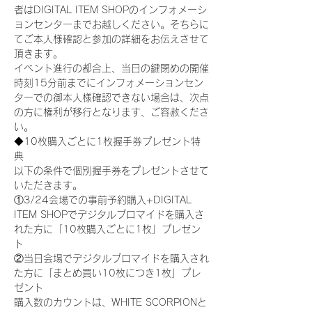
者はDIGITAL ITEM SHOPのインフォメーシ
ョンセンターまでお越しください。そちらに
てご本人様確認と参加の詳細をお伝えさせて
頂きます。
イベント進行の都合上、当日の鍵閉めの開催
時刻15分前までにインフォメーションセン
ターでの御本人様確認できない場合は、次点
の方に権利が移行となります、ご容赦くださ
い。
◆10枚購入ごとに1枚握手券プレゼント特
典
以下の条件で個別握手券をプレゼントさせて
いただきます。
①3/24会場での事前予約購入+DIGITAL 
ITEM SHOPでデジタルブロマイドを購入さ
れた方に「10枚購入ごとに1枚」プレゼン
ト
②当日会場でデジタルブロマイドを購入され
た方に「まとめ買い10枚につき1枚」プレ
ゼント
購入数のカウントは、WHITE SCORPIONと