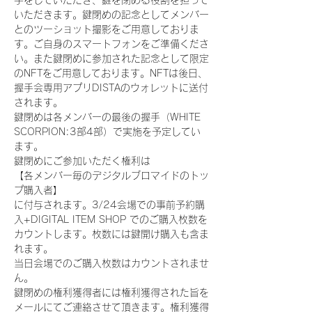
手をしていただき、鍵を閉める役割を担って
いただきます。鍵閉めの記念としてメンバー
とのツーショット撮影をご用意しておりま
す。ご自身のスマートフォンをご準備くださ
い。また鍵閉めに参加された記念として限定
のNFTをご用意しております。NFTは後日、
握手会専用アプリDISTAのウォレットに送付
されます。
鍵閉めは各メンバーの最後の握手（WHITE 
SCORPION:3部4部）で実施を予定してい
ます。
鍵閉めにご参加いただく権利は
【各メンバー毎のデジタルブロマイドのトッ
プ購入者】
に付与されます。3/24会場での事前予約購
入+DIGITAL ITEM SHOP でのご購入枚数を
カウントします。枚数には鍵開け購入も含ま
れます。
当日会場でのご購入枚数はカウントされませ
ん。
鍵閉めの権利獲得者には権利獲得された旨を
メールにてご連絡させて頂きます。権利獲得