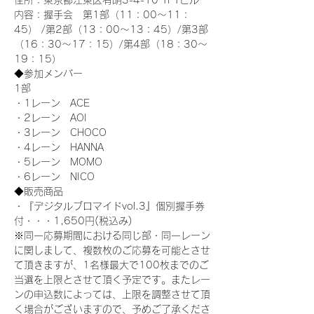
住所：東京都江東区有明3-4-10 TFTビル
内容：握手会　第1部（11：00～11：
45） /第2部（13：00～13：45）/第3部
（16：30～17：15）/第4部（18：30～
19：15）
◆参加メンバー
1部 
・1レーン　ACE
・2レーン　AOI
・3レーン　CHOCO
・4レーン　HANNA
・5レーン　MOMO
・6レーン　NICO
◆販売商品
・『デジタルブロマイドvol.3』個別握手券
付・・・1,650円(税込み)
※同一応募期間における同じ部・同一レーン
に関しまして、複数枚のご応募を可能とさせ
て頂きますが、1名様最大で100枚までのご
当選を上限とさせて頂く予定です。またレー
ンの申込数によっては、上限を調整させて頂
く場合がございますので、予めご了承くださ