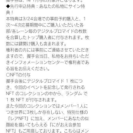
握手券は、NFT付与の対象外となります。
◆先行申込特典：あなたの私物にサイン特
典！
本特典は3/24会場での事前予約購入と、1
次〜4次応募期間中にご購入いただいた各
部/各レーン毎のデジタルブロマイドの枚数
を合算したトップ購入者に付与されます。枚
数には鍵開け購入も含まれます。
権利者の方には事前にご連絡させていただき
ますので、握手会当日、私物をお持ちいただ
きインフォメーションセンターで権利者であ
る旨をお伝えください。
〇NFTの付与
握手会後にデジタルブロマイド 1 枚につ
き、今回のイベントを記念して発行される 
NFT のコレクションの中から、ランダム で 
1 枚 NFT が付与されます。
また今回のコレクションではメンバー1人に
つき世界に3枚しか存在しない、特別仕様の
『レアNFT』に加え、メンバーにあなたの似
顔絵を描いてもらえる『にがおえ会参加
NFT』もご用意しております。こちらはメン