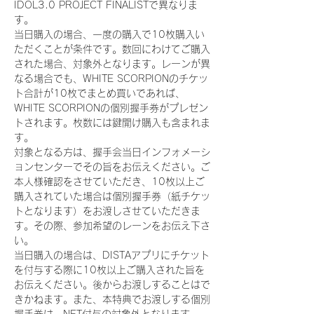
IDOL3.0 PROJECT FINALISTで異なりま
す。
当日購入の場合、一度の購入で10枚購入い
ただくことが条件です。数回にわけてご購入
された場合、対象外となります。レーンが異
なる場合でも、WHITE SCORPIONのチケッ
ト合計が10枚でまとめ買いであれば、
WHITE SCORPIONの個別握手券がプレゼン
トされます。枚数には鍵開け購入も含まれま
す。
対象となる方は、握手会当日インフォメーシ
ョンセンターでその旨をお伝えください。ご
本人様確認をさせていただき、10枚以上ご
購入されていた場合は個別握手券（紙チケッ
トとなります）をお渡しさせていただきま
す。その際、参加希望のレーンをお伝え下さ
い。
当日購入の場合は、DISTAアプリにチケット
を付与する際に10枚以上ご購入された旨を
お伝えください。後からお渡しすることはで
きかねます。また、本特典でお渡しする個別