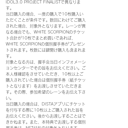
IDOL3.0 PROJECT FINALISTで異なりま
す。
当日購入の場合、一度の購入で10枚購入い
ただくことが条件です。数回にわけてご購入
された場合、対象外となります。レーンが異
なる場合でも、WHITE SCORPIONのチケッ
ト合計が10枚でまとめ買いであれば、
WHITE SCORPIONの個別握手券がプレゼン
トされます。枚数には鍵開け購入も含まれま
す。
対象となる方は、握手会当日インフォメーシ
ョンセンターでその旨をお伝えください。ご
本人様確認をさせていただき、10枚以上ご
購入されていた場合は個別握手券（紙チケッ
トとなります）をお渡しさせていただきま
す。その際、参加希望のレーンをお伝え下さ
い。
当日購入の場合は、DISTAアプリにチケット
を付与する際に10枚以上ご購入された旨を
お伝えください。後からお渡しすることはで
きかねます。また、本特典でお渡しする個別