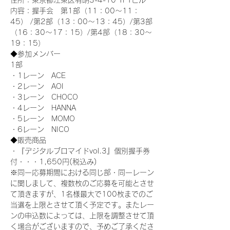
住所：東京都江東区有明3-4-10 TFTビル
内容：握手会　第1部（11：00～11：
45） /第2部（13：00～13：45）/第3部
（16：30～17：15）/第4部（18：30～
19：15）
◆参加メンバー
1部 
・1レーン　ACE
・2レーン　AOI
・3レーン　CHOCO
・4レーン　HANNA
・5レーン　MOMO
・6レーン　NICO
◆販売商品
・『デジタルブロマイドvol.3』個別握手券
付・・・1,650円(税込み)
※同一応募期間における同じ部・同一レーン
に関しまして、複数枚のご応募を可能とさせ
て頂きますが、1名様最大で100枚までのご
当選を上限とさせて頂く予定です。またレー
ンの申込数によっては、上限を調整させて頂
く場合がございますので、予めご了承くださ