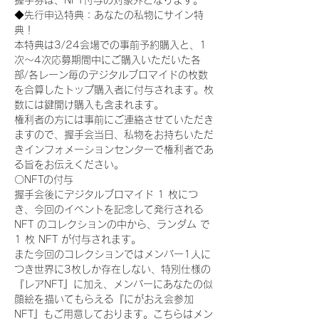
握手券は、NFT付与の対象外となります。
◆先行申込特典：あなたの私物にサイン特
典！
本特典は3/24会場での事前予約購入と、1
次〜4次応募期間中にご購入いただいた各
部/各レーン毎のデジタルブロマイドの枚数
を合算したトップ購入者に付与されます。枚
数には鍵開け購入も含まれます。
権利者の方には事前にご連絡させていただき
ますので、握手会当日、私物をお持ちいただ
きインフォメーションセンターで権利者であ
る旨をお伝えください。
〇NFTの付与
握手会後にデジタルブロマイド 1 枚につ
き、今回のイベントを記念して発行される 
NFT のコレクションの中から、ランダム で 
1 枚 NFT が付与されます。
また今回のコレクションではメンバー1人に
つき世界に3枚しか存在しない、特別仕様の
『レアNFT』に加え、メンバーにあなたの似
顔絵を描いてもらえる『にがおえ会参加
NFT』もご用意しております。こちらはメン