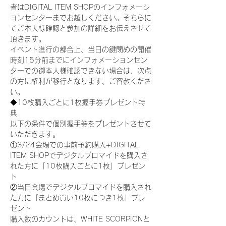
者はDIGITAL ITEM SHOPのインフォメーシ
ョンセンターまでお越しください。そちらに
てご本人様確認と参加の詳細をお伝えさせて
頂きます。
イベント進行の都合上、当日の鍵閉めの開催
時刻15分前までにインフォメーションセン
ターでの御本人様確認できない場合は、次点
の方に権利が移行となります、ご容赦くださ
い。
◆10枚購入ごとに1枚握手券プレゼント特
典
以下の条件で個別握手券をプレゼントさせて
いただきます。
①3/24会場での事前予約購入+DIGITAL 
ITEM SHOPでデジタルブロマイドを購入さ
れた方に「10枚購入ごとに1枚」プレゼン
ト
②当日会場でデジタルブロマイドを購入され
た方に「まとめ買い10枚につき1枚」プレ
ゼント
購入数のカウントは、WHITE SCORPIONと