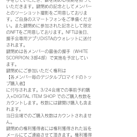
手をしていただき、鍵を閉める役割を担って
いただきます。鍵閉めの記念としてメンバー
とのツーショット撮影をご用意しておりま
す。ご自身のスマートフォンをご準備くださ
い。また鍵閉めに参加された記念として限定
のNFTをご用意しております。NFTは後日、
握手会専用アプリDISTAのウォレットに送付
されます。
鍵閉めは各メンバーの最後の握手（WHITE 
SCORPION:3部4部）で実施を予定してい
ます。
鍵閉めにご参加いただく権利は
【各メンバー毎のデジタルブロマイドのトッ
プ購入者】
に付与されます。3/24会場での事前予約購
入+DIGITAL ITEM SHOP でのご購入枚数を
カウントします。枚数には鍵開け購入も含ま
れます。
当日会場でのご購入枚数はカウントされませ
ん。
鍵閉めの権利獲得者には権利獲得された旨を
メールにてご連絡させて頂きます。権利獲得