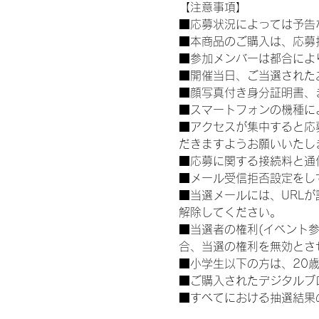
【注意事項】
■応募状況によっては予告
■本商品のご購入は、応募
■参加メンバーは都合によ
■開催当日、ご当選された
■顔写真付き身分証明書、
■スマートフォンの機種に
■アクセスが集中すると応
だきますようお願いいたし
■応募に関する接続料と通
■メール受信拒否設定をし
■当選メールには、URL
解除してください。
■当選者の権利(イベント
合、当選の権利を無効とさ
■小学生以下の方は、20
■ご購入されたデジタルブ
■すべてにおける抽選結果