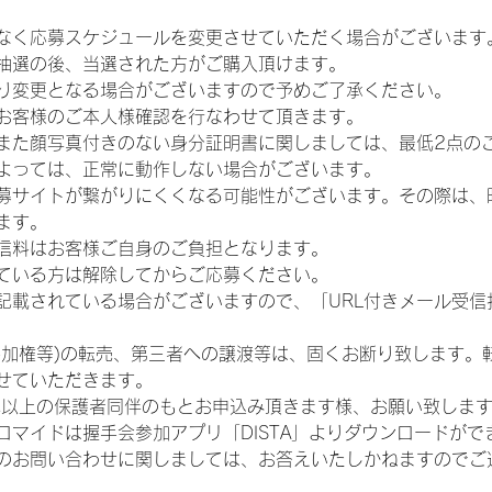
なく応募スケジュールを変更させていただく場合がございます
抽選の後、当選された方がご購入頂けます。
り変更となる場合がございますので予めご了承ください。
お客様のご本人様確認を行なわせて頂きます。
また顔写真付きのない身分証明書に関しましては、最低2点の
よっては、正常に動作しない場合がございます。
募サイトが繋がりにくくなる可能性がございます。その際は、
ます。
信料はお客様ご自身のご負担となります。
ている方は解除してからご応募ください。
が記載されている場合がございますので、「URL付きメール受
参加権等)の転売、第三者への譲渡等は、固くお断り致します。
せていただきます。
歳以上の保護者同伴のもとお申込み頂きます様、お願い致しま
ロマイドは握手会参加アプリ「DISTA」よりダウンロードがで
のお問い合わせに関しましては、お答えいたしかねますのでご