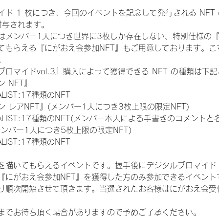
ド 1 枚につき、今回のイベントを記念して発行される NFT
が付与されます。
はメンバー1人につき世界に3枚しか存在しない、特別仕様の『
てもらえる『にがおえ会参加NFT』もご用意しております。こ
。
ロマイドvol.3』購入によって獲得できる NFT の種類は下
 NFT』
NALIST:17種類のNFT
 レアNFT』(メンバー1人につき3枚上限の限定NFT)
 FINALIST:17種類のNFT(メンバー本人による手書きのコメントと
メンバー1人につき5枚上限の限定NFT)
NALIST:17種類のNFT
を描いてもらえるイベントです。握手後にデジタルブロマイド 
、『にがおえ会参加NFT』を獲得した方のみ参加できるイベン
り順次開始させて頂きます。当選されたお客様はにがおえ会受
までお待ち頂く場合がありますので予めご了承ください。