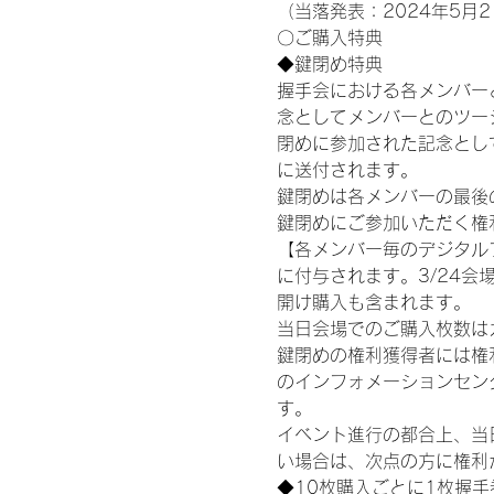
（当落発表：2024年5月2
〇ご購入特典
◆鍵閉め特典
握手会における各メンバー
念としてメンバーとのツー
閉めに参加された記念として
に送付されます。
鍵閉めは各メンバーの最後の握手
鍵閉めにご参加いただく権
【各メンバー毎のデジタル
に付与されます。3/24会場
開け購入も含まれます。
当日会場でのご購入枚数は
鍵閉めの権利獲得者には権利獲
のインフォメーションセン
す。
イベント進行の都合上、当
い場合は、次点の方に権利
◆10枚購入ごとに1枚握