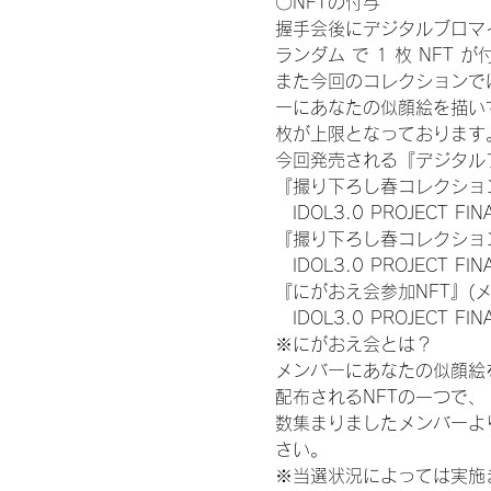
〇NFTの付与
握手会後にデジタルブロマイ
ランダム で 1 枚 NFT 
また今回のコレクションで
ーにあなたの似顔絵を描い
枚が上限となっております
今回発売される『デジタルブ
『撮り下ろし春コレクション
　IDOL3.0 PROJECT FI
『撮り下ろし春コレクション
　IDOL3.0 PROJECT
『にがおえ会参加NFT』(
　IDOL3.0 PROJECT FI
※にがおえ会とは？
メンバーにあなたの似顔絵
配布されるNFTの一つで
数集まりましたメンバーよ
さい。
※当選状況によっては実施