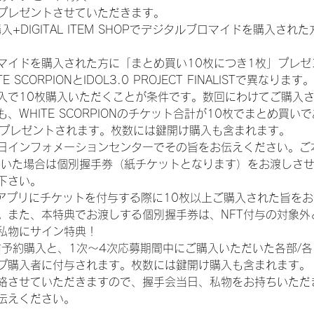
プレゼントさせていただきます。
入+DIGITAL ITEM SHOPでデジタルブロマイドを購入され
マイドを購入された方に「まとめ買い10枚につき1枚」プレゼ
CORPIONとIDOL3.0 PROJECT FINALISTで異なります。
入で10枚購入いただくことが条件です。数回にわけてご購入
WHITE SCORPIONのチケット合計が10枚でまとめ買いであ
券がプレゼントされます。枚数には鍵開け購入も含まれます。
日インフォメーションセンターでその旨をお伝えください。ご
ていた場合は個別握手券（紙チケットとなります）をお渡しさ
下さい。
TAアプリにチケットを付与する際に10枚以上ご購入された旨を
。また、本特典でお渡しする個別握手券は、NFT付与の対象外
私物にサイン特典！
前予約購入と、1次〜4次応募期間中にご購入いただいた各部/
プ購入者に付与されます。枚数には鍵開け購入も含まれます。
絡させていただきますので、握手会当日、私物をお持ちいただ
伝えください。