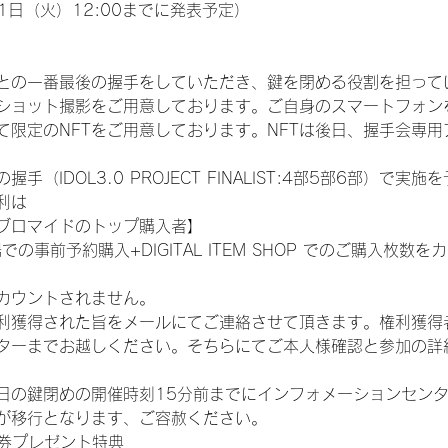
1日（火）12:00までに発表予定）
との一番最後の握手をしていただき、鍵を閉める役割を担って
ショット撮影をご用意しております。ご自身のスマートフォン
限定のNFTをご用意しております。NFTは後日、握手会専用ア
（IDOL3.0 PROJECT FINALIST:4部5部6部）で実
利は
ブロマイドのトップ購入者】
での事前予約購入+DIGITAL ITEM SHOP でのご購入枚
カウントされません。
得された旨をメールにてご連絡させて頂きます。権利獲得者はDIG
ターまでお越しください。そちらにてご本人様確認と参加の詳
日の鍵閉めの開催時刻15分前までにインフォメーションセン
が移行となります、ご容赦ください。
手券プレゼント特典