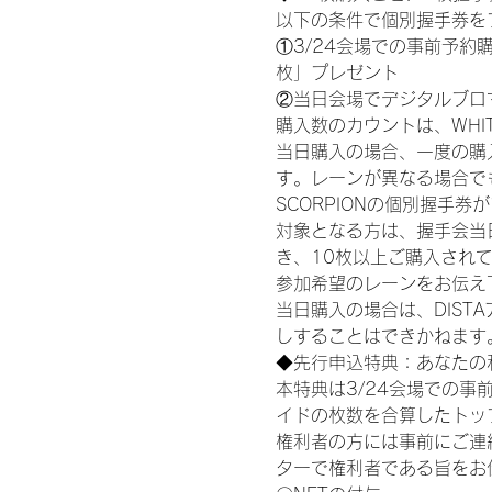
以下の条件で個別握手券を
①3/24会場での事前予約購
枚」プレゼント
②当日会場でデジタルブロ
購入数のカウントは、WHITE S
当日購入の場合、一度の購
す。レーンが異なる場合でも、
SCORPIONの個別握手
対象となる方は、握手会当
き、10枚以上ご購入され
参加希望のレーンをお伝え
当日購入の場合は、DIS
しすることはできかねます
◆先行申込特典：あなたの
本特典は3/24会場での事
イドの枚数を合算したトッ
権利者の方には事前にご連
ターで権利者である旨をお