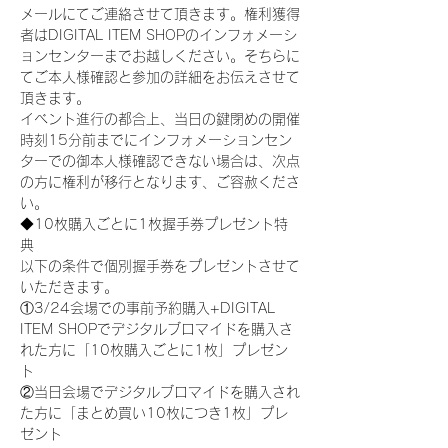
メールにてご連絡させて頂きます。権利獲得
者はDIGITAL ITEM SHOPのインフォメーシ
ョンセンターまでお越しください。そちらに
てご本人様確認と参加の詳細をお伝えさせて
頂きます。
イベント進行の都合上、当日の鍵閉めの開催
時刻15分前までにインフォメーションセン
ターでの御本人様確認できない場合は、次点
の方に権利が移行となります、ご容赦くださ
い。
◆10枚購入ごとに1枚握手券プレゼント特
典
以下の条件で個別握手券をプレゼントさせて
いただきます。
①3/24会場での事前予約購入+DIGITAL 
ITEM SHOPでデジタルブロマイドを購入さ
れた方に「10枚購入ごとに1枚」プレゼン
ト
②当日会場でデジタルブロマイドを購入され
た方に「まとめ買い10枚につき1枚」プレ
ゼント