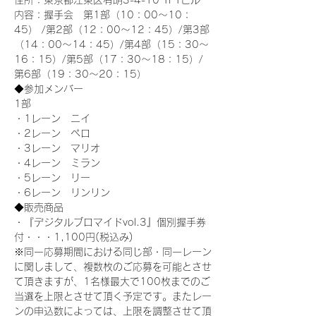
住所：東京都江東区有明3-4-10 TFTビル
内容：握手会　第1部（10：00～10：
45） /第2部（12：00～12：45）/第3部
（14：00～14：45）/第4部（15：30～
16：15）/第5部（17：30～18：15）/
第6部（19：30～20：15）
◆参加メンバー
1部 
・1レーン　ニイ
・2レーン　ペロ
・3レーン　マリオ
・4レーン　ミラン
・5レーン　リー
・6レーン　リンリン
◆販売商品
・『デジタルブロマイドvol.3』個別握手券
付・・・1,100円(税込み)
※同一応募期間における同じ部・同一レーン
に関しまして、複数枚のご応募を可能とさせ
て頂きますが、1名様最大で100枚までのご
当選を上限とさせて頂く予定です。またレー
ンの申込数によっては、上限を調整させて頂