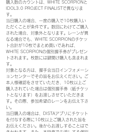
購入数のカウントは、WHITE SCORPIONと
IDOL3.0 PROJECT FINALISTで異なりま
す。
当日購入の場合、一度の購入で10枚購入い
ただくことが条件です。数回にわけてご購入
された場合、対象外となります。レーンが異
なる場合でも、WHITE SCORPIONのチケッ
ト合計が10枚でまとめ買いであれば、
WHITE SCORPIONの個別握手券がプレゼン
トされます。枚数には鍵開け購入も含まれま
す。
対象となる方は、握手会当日インフォメーシ
ョンセンターでその旨をお伝えください。ご
本人様確認をさせていただき、10枚以上ご
購入されていた場合は個別握手券（紙チケッ
トとなります）をお渡しさせていただきま
す。その際、参加希望のレーンをお伝え下さ
い。
当日購入の場合は、DISTAアプリにチケット
を付与する際に10枚以上ご購入された旨を
お伝えください。後からお渡しすることはで