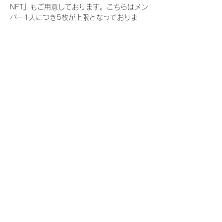
NFT』もご用意しております。こちらはメン
バー1人につき5枚が上限となっておりま
す。
今回発売される『デジタルブロマイド
vol.3』購入によって獲得できる NFT の種
類は下記となります。
『撮り下ろし春コレクション NFT』
　IDOL3.0 PROJECT FINALIST:17種類の
NFT
『撮り下ろし春コレクション レアNFT』(メ
ンバー1人につき3枚上限の限定NFT)
　IDOL3.0 PROJECT FINALIST:17種類の
NFT(メンバー本人による手書きのコメント
と名前入)
『にがおえ会参加NFT』(メンバー1人につ
き5枚上限の限定NFT)
　IDOL3.0 PROJECT FINALIST:17種類の
NFT
※にがおえ会とは？
メンバーにあなたの似顔絵を描いてもらえる
イベントです。握手後にデジタルブロマイ