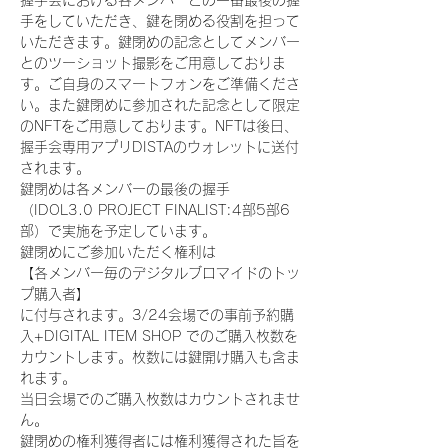
握手会における各メンバーとの一番最後の握
手をしていただき、鍵を閉める役割を担って
いただきます。鍵閉めの記念としてメンバー
とのツーショット撮影をご用意しておりま
す。ご自身のスマートフォンをご準備くださ
い。また鍵閉めに参加された記念として限定
のNFTをご用意しております。NFTは後日、
握手会専用アプリDISTAのウォレットに送付
されます。
鍵閉めは各メンバーの最後の握手
（IDOL3.0 PROJECT FINALIST:4部5部6
部）で実施を予定しています。
鍵閉めにご参加いただく権利は
【各メンバー毎のデジタルブロマイドのトッ
プ購入者】
に付与されます。3/24会場での事前予約購
入+DIGITAL ITEM SHOP でのご購入枚数を
カウントします。枚数には鍵開け購入も含ま
れます。
当日会場でのご購入枚数はカウントされませ
ん。
鍵閉めの権利獲得者には権利獲得された旨を