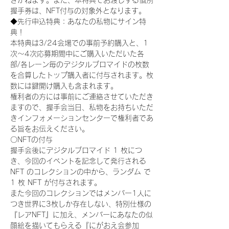
きかねます。また、本特典でお渡しする個別
握手券は、NFT付与の対象外となります。
◆先行申込特典：あなたの私物にサイン特
典！
本特典は3/24会場での事前予約購入と、1
次〜4次応募期間中にご購入いただいた各
部/各レーン毎のデジタルブロマイドの枚数
を合算したトップ購入者に付与されます。枚
数には鍵開け購入も含まれます。
権利者の方には事前にご連絡させていただき
ますので、握手会当日、私物をお持ちいただ
きインフォメーションセンターで権利者であ
る旨をお伝えください。
〇NFTの付与
握手会後にデジタルブロマイド 1 枚につ
き、今回のイベントを記念して発行される 
NFT のコレクションの中から、ランダム で 
1 枚 NFT が付与されます。
また今回のコレクションではメンバー1人に
つき世界に3枚しか存在しない、特別仕様の
『レアNFT』に加え、メンバーにあなたの似
顔絵を描いてもらえる『にがおえ会参加