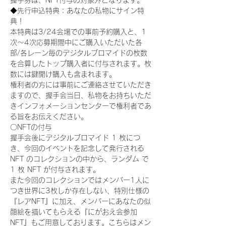
握手券は、NFT付与の対象外となります。
◆先行申込特典：あなたの私物にサイン特
典！
本特典は3/24会場での事前予約購入と、1
次〜4次応募期間中にご購入いただいた各
部/各レーン毎のデジタルブロマイドの枚数
を合算したトップ購入者に付与されます。枚
数には鍵開け購入も含まれます。
権利者の方には事前にご連絡させていただき
ますので、握手会当日、私物をお持ちいただ
きインフォメーションセンターで権利者であ
る旨をお伝えください。
〇NFTの付与
握手会後にデジタルブロマイド 1 枚につ
き、今回のイベントを記念して発行される 
NFT のコレクションの中から、ランダム で 
1 枚 NFT が付与されます。
また今回のコレクションではメンバー1人に
つき世界に3枚しか存在しない、特別仕様の
『レアNFT』に加え、メンバーにあなたの似
顔絵を描いてもらえる『にがおえ会参加
NFT』もご用意しております。こちらはメン