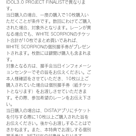
IDOL3.0 PROJECT FINALISTで異なりま
す。
当日購入の場合、一度の購入で10枚購入い
ただくことが条件です。数回にわけてご購入
された場合、対象外となります。レーンが異
なる場合でも、WHITE SCORPIONのチケッ
ト合計が10枚でまとめ買いであれば、
WHITE SCORPIONの個別握手券がプレゼン
トされます。枚数には鍵開け購入も含まれま
す。
対象となる方は、握手会当日インフォメーシ
ョンセンターでその旨をお伝えください。ご
本人様確認をさせていただき、10枚以上ご
購入されていた場合は個別握手券（紙チケッ
トとなります）をお渡しさせていただきま
す。その際、参加希望のレーンをお伝え下さ
い。
当日購入の場合は、DISTAアプリにチケット
を付与する際に10枚以上ご購入された旨を
お伝えください。後からお渡しすることはで
きかねます。また、本特典でお渡しする個別