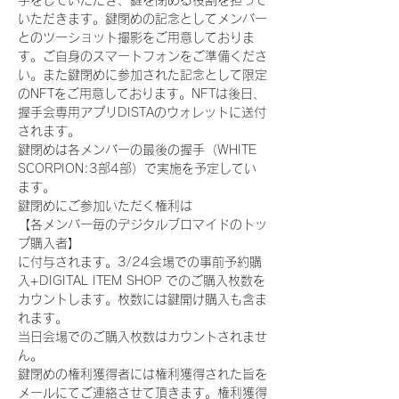
手をしていただき、鍵を閉める役割を担って
いただきます。鍵閉めの記念としてメンバー
とのツーショット撮影をご用意しておりま
す。ご自身のスマートフォンをご準備くださ
い。また鍵閉めに参加された記念として限定
のNFTをご用意しております。NFTは後日、
握手会専用アプリDISTAのウォレットに送付
されます。
鍵閉めは各メンバーの最後の握手（WHITE 
SCORPION:3部4部）で実施を予定してい
ます。
鍵閉めにご参加いただく権利は
【各メンバー毎のデジタルブロマイドのトッ
プ購入者】
に付与されます。3/24会場での事前予約購
入+DIGITAL ITEM SHOP でのご購入枚数を
カウントします。枚数には鍵開け購入も含ま
れます。
当日会場でのご購入枚数はカウントされませ
ん。
鍵閉めの権利獲得者には権利獲得された旨を
メールにてご連絡させて頂きます。権利獲得