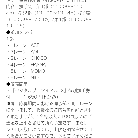
住所：東京都江東区有明3-4-10 TFTビル
内容：握手会　第1部（11：00～11：
45） /第2部（13：00～13：45）/第3部
（16：30～17：15）/第4部（18：30～
19：15）
◆参加メンバー
1部 
・1レーン　ACE
・2レーン　AOI
・3レーン　CHOCO
・4レーン　HANNA
・5レーン　MOMO
・6レーン　NICO
◆販売商品
・『デジタルブロマイドvol.3』個別握手券
付・・・1,650円(税込み)
※同一応募期間における同じ部・同一レーン
に関しまして、複数枚のご応募を可能とさせ
て頂きますが、1名様最大で100枚までのご
当選を上限とさせて頂く予定です。またレー
ンの申込数によっては、上限を調整させて頂
く場合がございますので、予めご了承くださ