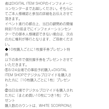
者はDIGITAL ITEM SHOPのインフォメーシ
ョンセンターまでお越しください。そちらに
てご本人様確認と参加の詳細をお伝えさせて
頂きます。
イベント進行の都合上、当日の鍵閉めの開催
時刻15分前までにインフォメーションセン
ターでの御本人様確認できない場合は、次点
の方に権利が移行となります、ご容赦くださ
い。
◆10枚購入ごとに1枚握手券プレゼント特
典
以下の条件で個別握手券をプレゼントさせて
いただきます。
①3/24会場での事前予約購入+DIGITAL 
ITEM SHOPでデジタルブロマイドを購入さ
れた方に「10枚購入ごとに1枚」プレゼン
ト
②当日会場でデジタルブロマイドを購入され
た方に「まとめ買い10枚につき1枚」プレ
ゼント
購入数のカウントは、WHITE SCORPIONと