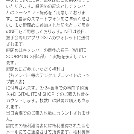
手をしていただき、鍵を閉める役割を担って
いただきます。鍵閉めの記念としてメンバー
とのツーショット撮影をご用意しておりま
す。ご自身のスマートフォンをご準備くださ
い。また鍵閉めに参加された記念として限定
のNFTをご用意しております。NFTは後日、
握手会専用アプリDISTAのウォレットに送付
されます。
鍵閉めは各メンバーの最後の握手（WHITE 
SCORPION:3部4部）で実施を予定してい
ます。
鍵閉めにご参加いただく権利は
【各メンバー毎のデジタルブロマイドのトッ
プ購入者】
に付与されます。3/24会場での事前予約購
入+DIGITAL ITEM SHOP でのご購入枚数を
カウントします。枚数には鍵開け購入も含ま
れます。
当日会場でのご購入枚数はカウントされませ
ん。
鍵閉めの権利獲得者には権利獲得された旨を
メールにてご連絡させて頂きます。権利獲得