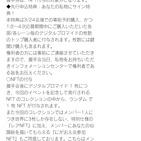
握手券は、NFT付与の対象外となります。
◆先行申込特典：あなたの私物にサイン特
典！
本特典は3/24会場での事前予約購入、かつ
1次〜4次応募期間中にご購入いただいた各
部/各レーン毎のデジタルブロマイドの枚数
のトップ購入者に付与されます。枚数には鍵
開け購入も含まれます。
権利者の方には事前にご連絡させていただき
ますので、握手会当日、私物をお持ちいただ
きインフォメーションセンターで権利者であ
る旨をお伝えください。
〇NFTの付与
握手会後にデジタルブロマイド 1 枚につ
き、今回のイベントを記念して発行される 
NFT のコレクションの中から、ランダム で 
1 枚 NFT が付与されます。
また今回のコレクションではメンバー1人に
つき世界に3枚しか存在しない、特別仕様の
『レアNFT』に加え、メンバーにあなたの似
顔絵を描いてもらえる『にがおえ会参加
NFT』もご用意しております。こちらはメン