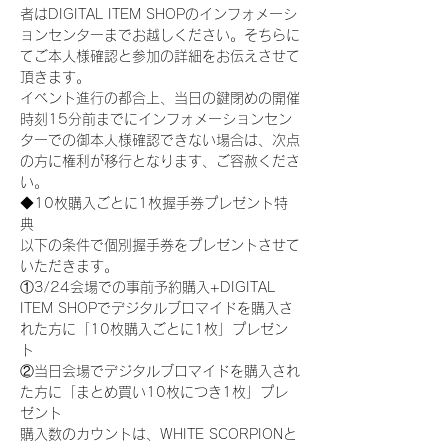
者はDIGITAL ITEM SHOPのインフォメーシ
ョンセンターまでお越しください。そちらに
てご本人様確認と参加の詳細をお伝えさせて
頂きます。
イベント進行の都合上、当日の鍵閉めの開催
時刻15分前までにインフォメーションセン
ターでの御本人様確認できない場合は、次点
の方に権利が移行となります、ご容赦くださ
い。
◆10枚購入ごとに1枚握手券プレゼント特
典
以下の条件で個別握手券をプレゼントさせて
いただきます。
①3/24会場での事前予約購入+DIGITAL 
ITEM SHOPでデジタルブロマイドを購入さ
れた方に「10枚購入ごとに1枚」プレゼン
ト
②当日会場でデジタルブロマイドを購入され
た方に「まとめ買い10枚につき1枚」プレ
ゼント
購入数のカウントは、WHITE SCORPIONと