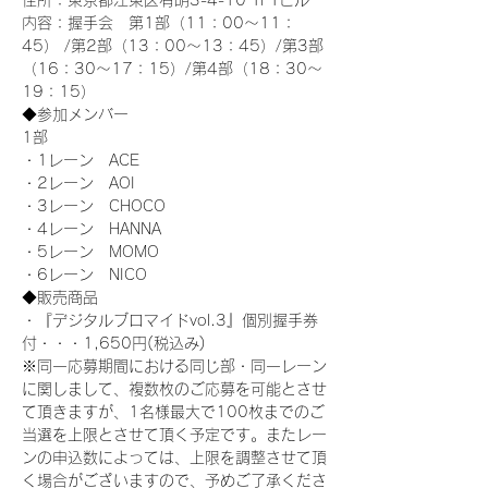
住所：東京都江東区有明3-4-10 TFTビル
内容：握手会　第1部（11：00～11：
45） /第2部（13：00～13：45）/第3部
（16：30～17：15）/第4部（18：30～
19：15）
◆参加メンバー
1部 
・1レーン　ACE
・2レーン　AOI
・3レーン　CHOCO
・4レーン　HANNA
・5レーン　MOMO
・6レーン　NICO
◆販売商品
・『デジタルブロマイドvol.3』個別握手券
付・・・1,650円(税込み)
※同一応募期間における同じ部・同一レーン
に関しまして、複数枚のご応募を可能とさせ
て頂きますが、1名様最大で100枚までのご
当選を上限とさせて頂く予定です。またレー
ンの申込数によっては、上限を調整させて頂
く場合がございますので、予めご了承くださ