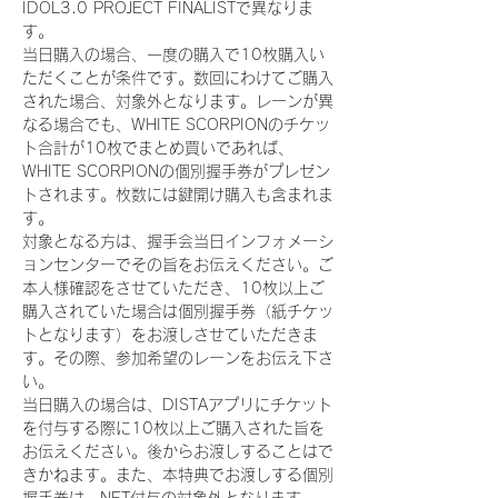
IDOL3.0 PROJECT FINALISTで異なりま
す。
当日購入の場合、一度の購入で10枚購入い
ただくことが条件です。数回にわけてご購入
された場合、対象外となります。レーンが異
なる場合でも、WHITE SCORPIONのチケッ
ト合計が10枚でまとめ買いであれば、
WHITE SCORPIONの個別握手券がプレゼン
トされます。枚数には鍵開け購入も含まれま
す。
対象となる方は、握手会当日インフォメーシ
ョンセンターでその旨をお伝えください。ご
本人様確認をさせていただき、10枚以上ご
購入されていた場合は個別握手券（紙チケッ
トとなります）をお渡しさせていただきま
す。その際、参加希望のレーンをお伝え下さ
い。
当日購入の場合は、DISTAアプリにチケット
を付与する際に10枚以上ご購入された旨を
お伝えください。後からお渡しすることはで
きかねます。また、本特典でお渡しする個別