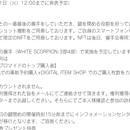
1日（火）12:00までに発表予定）
との一番最後の握手をしていただき、鍵を閉める役割を担って
ショット撮影をご用意しております。ご自身のスマートフォン
限定のNFTをご用意しております。NFTは後日、握手会専用ア
手（WHITE SCORPION:3部4部）で実施を予定していま
利は
ブロマイドのトップ購入者】
での事前予約購入+DIGITAL ITEM SHOP でのご購入枚
カウントされません。
得された旨をメールにてご連絡させて頂きます。権利獲得者はDIG
ターまでお越しください。そちらにてご本人様確認と参加の詳
日の鍵閉めの開催時刻15分前までにインフォメーションセン
が移行となります、ご容赦ください。
手券プレゼント特典