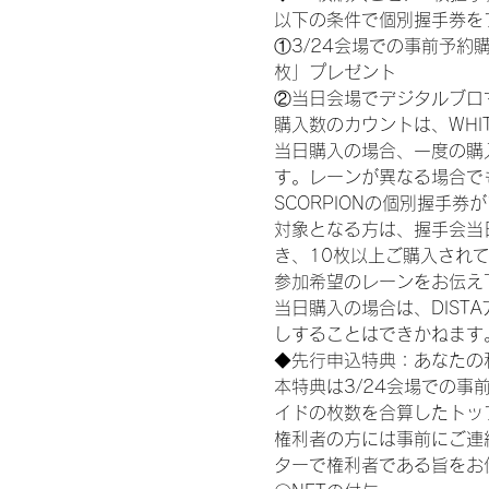
以下の条件で個別握手券を
①3/24会場での事前予約購
枚」プレゼント
②当日会場でデジタルブロ
購入数のカウントは、WHITE S
当日購入の場合、一度の購
す。レーンが異なる場合でも、
SCORPIONの個別握手
対象となる方は、握手会当
き、10枚以上ご購入され
参加希望のレーンをお伝え
当日購入の場合は、DIS
しすることはできかねます
◆先行申込特典：あなたの
本特典は3/24会場での事
イドの枚数を合算したトッ
権利者の方には事前にご連
ターで権利者である旨をお