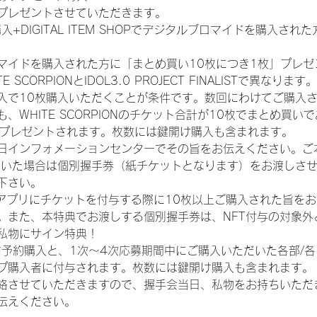
プレゼントさせていただきます。
入+DIGITAL ITEM SHOPでデジタルブロマイドを購入され
マイドを購入された方に「まとめ買い10枚につき1枚」プレゼ
CORPIONとIDOL3.0 PROJECT FINALISTで異なります。
入で10枚購入いただくことが条件です。数回にわけてご購入
WHITE SCORPIONのチケット合計が10枚でまとめ買いであ
券がプレゼントされます。枚数には鍵開け購入も含まれます。
日インフォメーションセンターでその旨をお伝えください。ご
ていた場合は個別握手券（紙チケットとなります）をお渡しさ
下さい。
TAアプリにチケットを付与する際に10枚以上ご購入された旨を
。また、本特典でお渡しする個別握手券は、NFT付与の対象外
私物にサイン特典！
前予約購入と、1次〜4次応募期間中にご購入いただいた各部/
プ購入者に付与されます。枚数には鍵開け購入も含まれます。
絡させていただきますので、握手会当日、私物をお持ちいただ
伝えください。