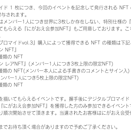
ド 1 枚につき、今回のイベントを記念して発行される NFT
が付与されます。
はメンバー1人につき世界に3枚しか存在しない、特別仕様の『
てもらえる『にがおえ会参加NFT』もご用意しております。こ
。
ロマイドvol.3』購入によって獲得できる NFT の種類は下
 NFT』
 種類の NFT
 レアNFT』(メンバー1人につき3枚上限の限定NFT)
:11 種類の NFT(メンバー本人による手書きのコメントとサイン入)
メンバー1人につき5枚上限の限定NFT)
 種類の NFT
を描いてもらえるイベントです。握手後にデジタルブロマイド 
、『にがおえ会参加NFT』を獲得した方のみ参加できるイベン
り順次開始させて頂きます。当選されたお客様はにがおえ会受
までお待ち頂く場合がありますので予めご了承ください。