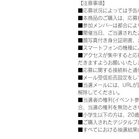
【注意事項】
■応募状況によっては予告
■本商品のご購入は、応募
■参加メンバーは都合によ
■開催当日、ご当選された
■顔写真付き身分証明書、
■スマートフォンの機種に
■アクセスが集中すると応
だきますようお願いいたし
■応募に関する接続料と通
■メール受信拒否設定をし
■当選メールには、URL
解除してください。
■当選者の権利(イベント
合、当選の権利を無効とさ
■小学生以下の方は、20
■ご購入されたデジタルブ
■すべてにおける抽選結果