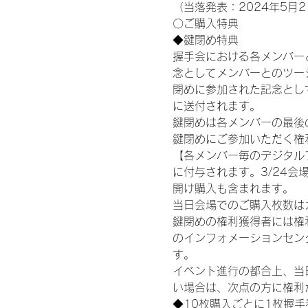
（当落発表：2024年5月2
〇ご購入特典
◆鍵閉め特典
握手会における各メンバー
念としてメンバーとのツー
閉めに参加された記念として
に送付されます。
鍵閉めは各メンバーの最後の握
鍵閉めにご参加いただく権
【各メンバー毎のデジタル
に付与されます。3/24会場
開け購入も含まれます。
当日会場でのご購入枚数は
鍵閉めの権利獲得者には権利獲
のインフォメーションセン
す。
イベント進行の都合上、当
い場合は、次点の方に権利
◆10枚購入ごとに1枚握