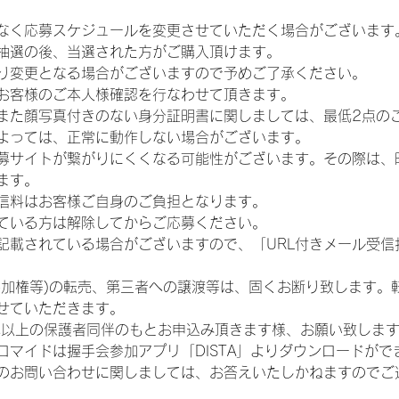
なく応募スケジュールを変更させていただく場合がございます
抽選の後、当選された方がご購入頂けます。
り変更となる場合がございますので予めご了承ください。
お客様のご本人様確認を行なわせて頂きます。
また顔写真付きのない身分証明書に関しましては、最低2点の
よっては、正常に動作しない場合がございます。
募サイトが繋がりにくくなる可能性がございます。その際は、
ます。
信料はお客様ご自身のご負担となります。
ている方は解除してからご応募ください。
が記載されている場合がございますので、「URL付きメール受
参加権等)の転売、第三者への譲渡等は、固くお断り致します。
せていただきます。
歳以上の保護者同伴のもとお申込み頂きます様、お願い致しま
ロマイドは握手会参加アプリ「DISTA」よりダウンロードがで
のお問い合わせに関しましては、お答えいたしかねますのでご