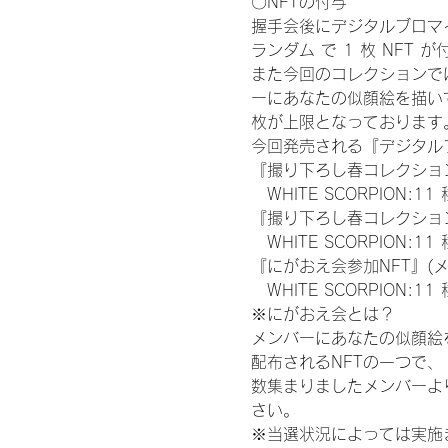
〇NFTの付与
握手会後にデジタルブロマイ
ランダム で 1 枚 NFT 
また今回のコレクションで
ーにあなたの似顔絵を描い
枚が上限となっております
今回発売される『デジタルブ
『撮り下ろし春コレクション
　WHITE SCORPION:11
『撮り下ろし春コレクション
　WHITE SCORPION
『にがおえ会参加NFT』(
　WHITE SCORPION:11
※にがおえ会とは？
メンバーにあなたの似顔絵
配布されるNFTの一つで
数集まりましたメンバーよ
さい。
※当選状況によっては実施