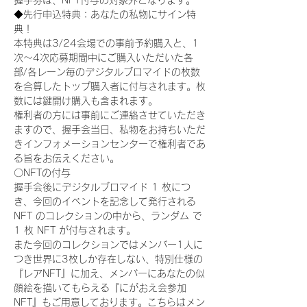
握手券は、NFT付与の対象外となります。
◆先行申込特典：あなたの私物にサイン特
典！
本特典は3/24会場での事前予約購入と、1
次〜4次応募期間中にご購入いただいた各
部/各レーン毎のデジタルブロマイドの枚数
を合算したトップ購入者に付与されます。枚
数には鍵開け購入も含まれます。
権利者の方には事前にご連絡させていただき
ますので、握手会当日、私物をお持ちいただ
きインフォメーションセンターで権利者であ
る旨をお伝えください。
〇NFTの付与
握手会後にデジタルブロマイド 1 枚につ
き、今回のイベントを記念して発行される 
NFT のコレクションの中から、ランダム で 
1 枚 NFT が付与されます。
また今回のコレクションではメンバー1人に
つき世界に3枚しか存在しない、特別仕様の
『レアNFT』に加え、メンバーにあなたの似
顔絵を描いてもらえる『にがおえ会参加
NFT』もご用意しております。こちらはメン