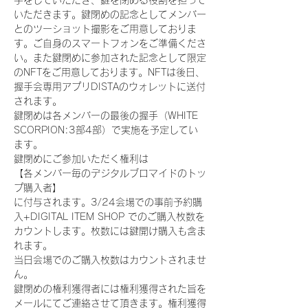
手をしていただき、鍵を閉める役割を担って
いただきます。鍵閉めの記念としてメンバー
とのツーショット撮影をご用意しておりま
す。ご自身のスマートフォンをご準備くださ
い。また鍵閉めに参加された記念として限定
のNFTをご用意しております。NFTは後日、
握手会専用アプリDISTAのウォレットに送付
されます。
鍵閉めは各メンバーの最後の握手（WHITE 
SCORPION:3部4部）で実施を予定してい
ます。
鍵閉めにご参加いただく権利は
【各メンバー毎のデジタルブロマイドのトッ
プ購入者】
に付与されます。3/24会場での事前予約購
入+DIGITAL ITEM SHOP でのご購入枚数を
カウントします。枚数には鍵開け購入も含ま
れます。
当日会場でのご購入枚数はカウントされませ
ん。
鍵閉めの権利獲得者には権利獲得された旨を
メールにてご連絡させて頂きます。権利獲得