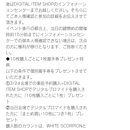
者はDIGITAL ITEM SHOPのインフォメーシ
ョンセンターまでお越しください。そちらに
てご本人様確認と参加の詳細をお伝えさせて
頂きます。
イベント進行の都合上、当日の鍵閉めの開催
時刻15分前までにインフォメーションセン
ターでの御本人様確認できない場合は、次点
の方に権利が移行となります、ご容赦くださ
い。
◆10枚購入ごとに1枚握手券プレゼント特
典
以下の条件で個別握手券をプレゼントさせて
いただきます。
①3/24会場での事前予約購入+DIGITAL 
ITEM SHOPでデジタルブロマイドを購入さ
れた方に「10枚購入ごとに1枚」プレゼン
ト
②当日会場でデジタルブロマイドを購入され
た方に「まとめ買い10枚につき1枚」プレ
ゼント
購入数のカウントは、WHITE SCORPIONと