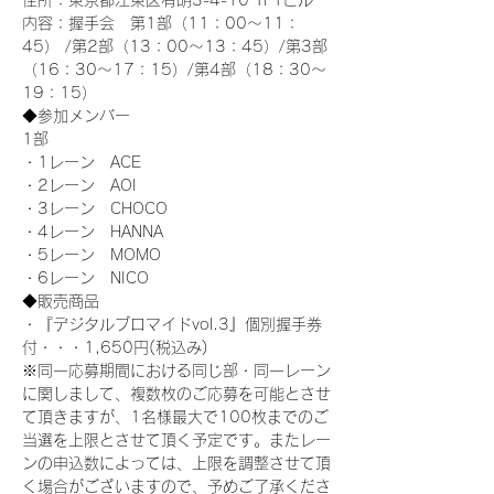
住所：東京都江東区有明3-4-10 TFTビル
内容：握手会　第1部（11：00～11：
45） /第2部（13：00～13：45）/第3部
（16：30～17：15）/第4部（18：30～
19：15）
◆参加メンバー
1部 
・1レーン　ACE
・2レーン　AOI
・3レーン　CHOCO
・4レーン　HANNA
・5レーン　MOMO
・6レーン　NICO
◆販売商品
・『デジタルブロマイドvol.3』個別握手券
付・・・1,650円(税込み)
※同一応募期間における同じ部・同一レーン
に関しまして、複数枚のご応募を可能とさせ
て頂きますが、1名様最大で100枚までのご
当選を上限とさせて頂く予定です。またレー
ンの申込数によっては、上限を調整させて頂
く場合がございますので、予めご了承くださ