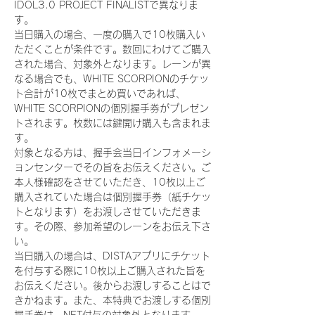
IDOL3.0 PROJECT FINALISTで異なりま
す。
当日購入の場合、一度の購入で10枚購入い
ただくことが条件です。数回にわけてご購入
された場合、対象外となります。レーンが異
なる場合でも、WHITE SCORPIONのチケッ
ト合計が10枚でまとめ買いであれば、
WHITE SCORPIONの個別握手券がプレゼン
トされます。枚数には鍵開け購入も含まれま
す。
対象となる方は、握手会当日インフォメーシ
ョンセンターでその旨をお伝えください。ご
本人様確認をさせていただき、10枚以上ご
購入されていた場合は個別握手券（紙チケッ
トとなります）をお渡しさせていただきま
す。その際、参加希望のレーンをお伝え下さ
い。
当日購入の場合は、DISTAアプリにチケット
を付与する際に10枚以上ご購入された旨を
お伝えください。後からお渡しすることはで
きかねます。また、本特典でお渡しする個別