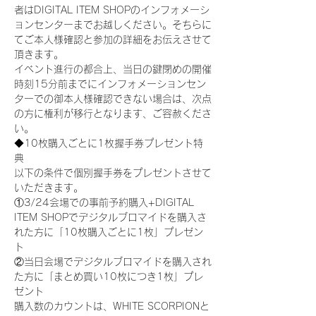
者はDIGITAL ITEM SHOPのインフォメーシ
ョンセンターまでお越しください。そちらに
てご本人様確認と参加の詳細をお伝えさせて
頂きます。
イベント進行の都合上、当日の鍵閉めの開催
時刻15分前までにインフォメーションセン
ターでの御本人様確認できない場合は、次点
の方に権利が移行となります、ご容赦くださ
い。
◆10枚購入ごとに1枚握手券プレゼント特
典
以下の条件で個別握手券をプレゼントさせて
いただきます。
①3/24会場での事前予約購入+DIGITAL 
ITEM SHOPでデジタルブロマイドを購入さ
れた方に「10枚購入ごとに1枚」プレゼン
ト
②当日会場でデジタルブロマイドを購入され
た方に「まとめ買い10枚につき1枚」プレ
ゼント
購入数のカウントは、WHITE SCORPIONと