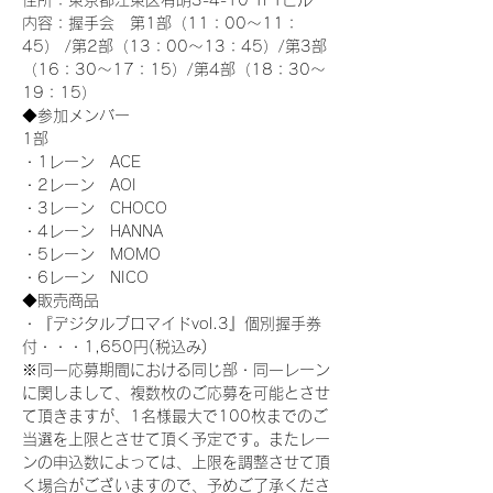
住所：東京都江東区有明3-4-10 TFTビル
内容：握手会　第1部（11：00～11：
45） /第2部（13：00～13：45）/第3部
（16：30～17：15）/第4部（18：30～
19：15）
◆参加メンバー
1部 
・1レーン　ACE
・2レーン　AOI
・3レーン　CHOCO
・4レーン　HANNA
・5レーン　MOMO
・6レーン　NICO
◆販売商品
・『デジタルブロマイドvol.3』個別握手券
付・・・1,650円(税込み)
※同一応募期間における同じ部・同一レーン
に関しまして、複数枚のご応募を可能とさせ
て頂きますが、1名様最大で100枚までのご
当選を上限とさせて頂く予定です。またレー
ンの申込数によっては、上限を調整させて頂
く場合がございますので、予めご了承くださ