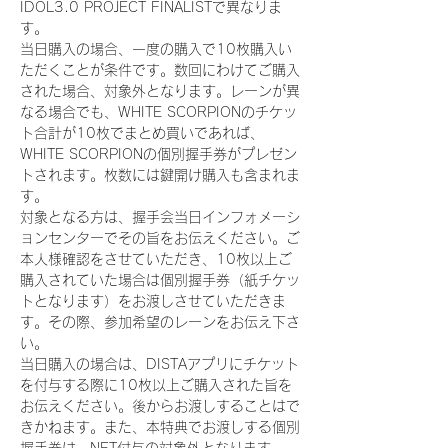
IDOL3.0 PROJECT FINALISTで異なりま
す。
当日購入の場合、一度の購入で10枚購入い
ただくことが条件です。数回にわけてご購入
された場合、対象外となります。レーンが異
なる場合でも、WHITE SCORPIONのチケッ
ト合計が10枚でまとめ買いであれば、
WHITE SCORPIONの個別握手券がプレゼン
トされます。枚数には鍵開け購入も含まれま
す。
対象となる方は、握手会当日インフォメーシ
ョンセンターでその旨をお伝えください。ご
本人様確認をさせていただき、10枚以上ご
購入されていた場合は個別握手券（紙チケッ
トとなります）をお渡しさせていただきま
す。その際、参加希望のレーンをお伝え下さ
い。
当日購入の場合は、DISTAアプリにチケット
を付与する際に10枚以上ご購入された旨を
お伝えください。後からお渡しすることはで
きかねます。また、本特典でお渡しする個別