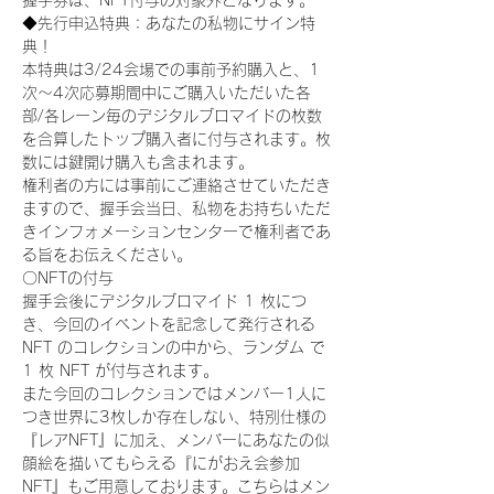
握手券は、NFT付与の対象外となります。
◆先行申込特典：あなたの私物にサイン特
典！
本特典は3/24会場での事前予約購入と、1
次〜4次応募期間中にご購入いただいた各
部/各レーン毎のデジタルブロマイドの枚数
を合算したトップ購入者に付与されます。枚
数には鍵開け購入も含まれます。
権利者の方には事前にご連絡させていただき
ますので、握手会当日、私物をお持ちいただ
きインフォメーションセンターで権利者であ
る旨をお伝えください。
〇NFTの付与
握手会後にデジタルブロマイド 1 枚につ
き、今回のイベントを記念して発行される 
NFT のコレクションの中から、ランダム で 
1 枚 NFT が付与されます。
また今回のコレクションではメンバー1人に
つき世界に3枚しか存在しない、特別仕様の
『レアNFT』に加え、メンバーにあなたの似
顔絵を描いてもらえる『にがおえ会参加
NFT』もご用意しております。こちらはメン