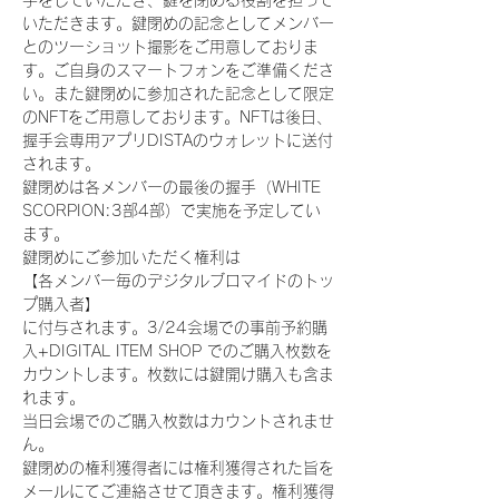
手をしていただき、鍵を閉める役割を担って
いただきます。鍵閉めの記念としてメンバー
とのツーショット撮影をご用意しておりま
す。ご自身のスマートフォンをご準備くださ
い。また鍵閉めに参加された記念として限定
のNFTをご用意しております。NFTは後日、
握手会専用アプリDISTAのウォレットに送付
されます。
鍵閉めは各メンバーの最後の握手（WHITE 
SCORPION:3部4部）で実施を予定してい
ます。
鍵閉めにご参加いただく権利は
【各メンバー毎のデジタルブロマイドのトッ
プ購入者】
に付与されます。3/24会場での事前予約購
入+DIGITAL ITEM SHOP でのご購入枚数を
カウントします。枚数には鍵開け購入も含ま
れます。
当日会場でのご購入枚数はカウントされませ
ん。
鍵閉めの権利獲得者には権利獲得された旨を
メールにてご連絡させて頂きます。権利獲得