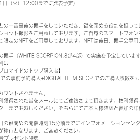
1日（火）12:00までに発表予定）
との一番最後の握手をしていただき、鍵を閉める役割を担って
ショット撮影をご用意しております。ご自身のスマートフォン
限定のNFTをご用意しております。NFTは後日、握手会専用ア
手（WHITE SCORPION:3部4部）で実施を予定していま
利は
ブロマイドのトップ購入者】
での事前予約購入+DIGITAL ITEM SHOP でのご購入枚
カウントされません。
得された旨をメールにてご連絡させて頂きます。権利獲得者はDIG
ターまでお越しください。そちらにてご本人様確認と参加の詳
日の鍵閉めの開催時刻15分前までにインフォメーションセン
が移行となります、ご容赦ください。
手券プレゼント特典