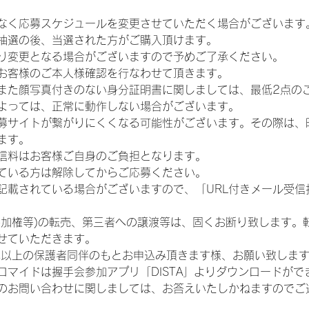
なく応募スケジュールを変更させていただく場合がございます
抽選の後、当選された方がご購入頂けます。
り変更となる場合がございますので予めご了承ください。
お客様のご本人様確認を行なわせて頂きます。
また顔写真付きのない身分証明書に関しましては、最低2点の
よっては、正常に動作しない場合がございます。
募サイトが繋がりにくくなる可能性がございます。その際は、
ます。
信料はお客様ご自身のご負担となります。
ている方は解除してからご応募ください。
が記載されている場合がございますので、「URL付きメール受
参加権等)の転売、第三者への譲渡等は、固くお断り致します。
せていただきます。
歳以上の保護者同伴のもとお申込み頂きます様、お願い致しま
ロマイドは握手会参加アプリ「DISTA」よりダウンロードがで
のお問い合わせに関しましては、お答えいたしかねますのでご