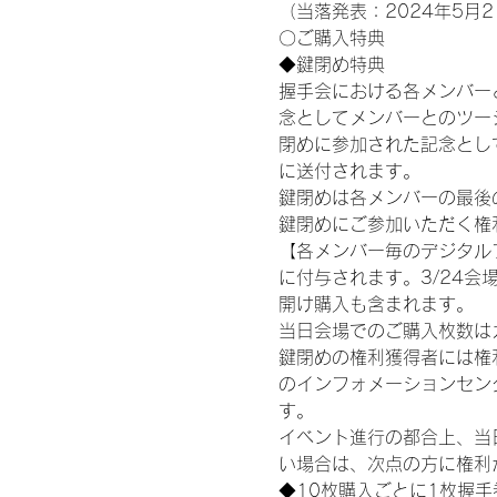
（当落発表：2024年5月2
〇ご購入特典
◆鍵閉め特典
握手会における各メンバー
念としてメンバーとのツー
閉めに参加された記念として
に送付されます。
鍵閉めは各メンバーの最後の握
鍵閉めにご参加いただく権
【各メンバー毎のデジタル
に付与されます。3/24会場
開け購入も含まれます。
当日会場でのご購入枚数は
鍵閉めの権利獲得者には権利獲
のインフォメーションセン
す。
イベント進行の都合上、当
い場合は、次点の方に権利
◆10枚購入ごとに1枚握