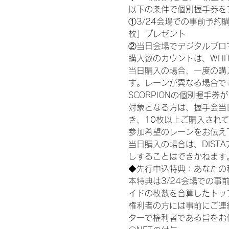
以下の条件で個別握手券を
①3/24会場での事前予約購
枚」プレゼント
②当日会場でデジタルブロ
購入数のカウントは、WHITE S
当日購入の場合、一度の購
す。レーンが異なる場合でも、
SCORPIONの個別握手
対象となる方は、握手会当
き、10枚以上ご購入され
参加希望のレーンをお伝え
当日購入の場合は、DIS
しすることはできかねます
◆先行申込特典：あなたの
本特典は3/24会場での事
イドの枚数を合算したトッ
権利者の方には事前にご連
ターで権利者である旨をお