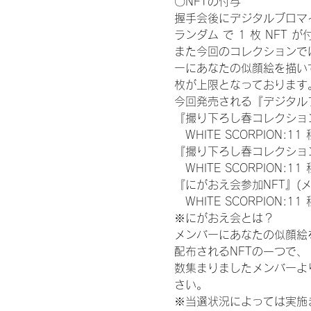
〇NFTの付与
握手会後にデジタルブロマイ
ランダム で 1 枚 NFT 
また今回のコレクションで
ーにあなたの似顔絵を描い
枚が上限となっております
今回発売される『デジタルブ
『撮り下ろし春コレクション
　WHITE SCORPION:11
『撮り下ろし春コレクション
　WHITE SCORPION
『にがおえ会参加NFT』(
　WHITE SCORPION:11
※にがおえ会とは？
メンバーにあなたの似顔絵
配布されるNFTの一つで
数集まりましたメンバーよ
さい。
※当選状況によっては実施