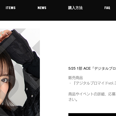
ITEMS
NEWS
購入方法
FAQ
5/25 1部 ACE『デジタルブ
販売商品
・『デジタルブロマイドvol.
商品やイベントの詳細、応募
さい。