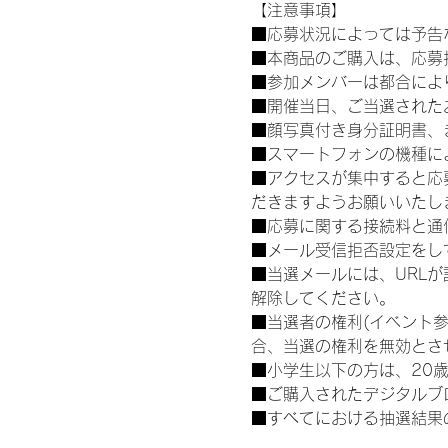
【注意事項】
■応募状況によっては予告
■本商品のご購入は、応募
■参加メンバーは都合によ
■開催当日、ご当選された
■顔写真付き身分証明書、
■スマートフォンの機種に
■アクセスが集中すると応
だきますようお願いいたし
■応募に関する接続料と通
■メール受信拒否設定をし
■当選メールには、URL
解除してください。
■当選者の権利(イベント
合、当選の権利を無効とさ
■小学生以下の方は、20
■ご購入されたデジタルブ
■すべてにおける抽選結果