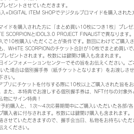
プレゼントさせていただきます。
入+DIGITAL ITEM SHOPでデジタルブロマイドを購入され
マイドを購入された方に「まとめ買い10枚につき1枚」プレゼ
CORPIONとIDOL3.0 PROJECT FINALISTで異なります。
入で10枚購入いただくことが条件です。数回にわけてご購入
WHITE SCORPIONのチケット合計が10枚でまとめ買いであ
券がプレゼントされます。枚数には鍵開け購入も含まれます。
日インフォメーションセンターでその旨をお伝えください。ご
ていた場合は個別握手券（紙チケットとなります）をお渡しさ
下さい。
TAアプリにチケットを付与する際に10枚以上ご購入された旨を
。また、本特典でお渡しする個別握手券は、NFT付与の対象外
私物にサイン特典！
前予約購入と、1次〜4次応募期間中にご購入いただいた各部/
プ購入者に付与されます。枚数には鍵開け購入も含まれます。
絡させていただきますので、握手会当日、私物をお持ちいただ
伝えください。