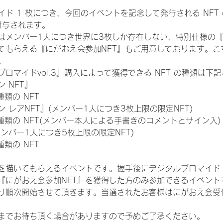
ド 1 枚につき、今回のイベントを記念して発行される NFT
が付与されます。
はメンバー1人につき世界に3枚しか存在しない、特別仕様の『
てもらえる『にがおえ会参加NFT』もご用意しております。こ
。
ロマイドvol.3』購入によって獲得できる NFT の種類は下
 NFT』
 種類の NFT
 レアNFT』(メンバー1人につき3枚上限の限定NFT)
:11 種類の NFT(メンバー本人による手書きのコメントとサイン入)
メンバー1人につき5枚上限の限定NFT)
 種類の NFT
を描いてもらえるイベントです。握手後にデジタルブロマイド 
、『にがおえ会参加NFT』を獲得した方のみ参加できるイベン
り順次開始させて頂きます。当選されたお客様はにがおえ会受
までお待ち頂く場合がありますので予めご了承ください。