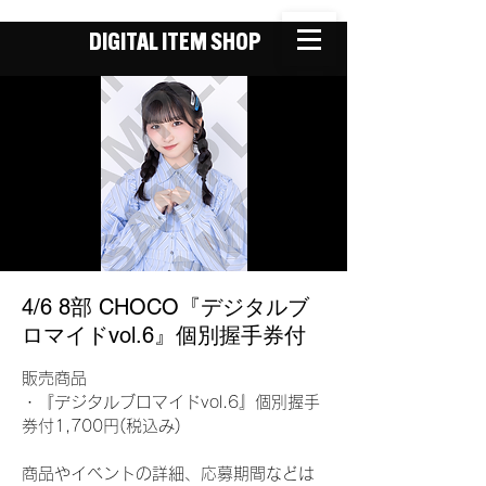
DIGITAL ITEM SHOP
4/6 8部 CHOCO『デジタルブ
ロマイドvol.6』個別握手券付
販売商品
・『デジタルブロマイドvol.6』個別握手
券付1,700円(税込み)
商品やイベントの詳細、応募期間などは