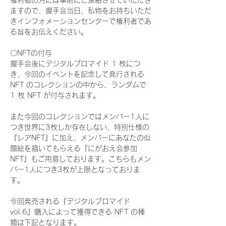
権利者の方には事前にご連絡させていただき
ますので、握手会当日、私物をお持ちいただ
きインフォメーションセンターで権利者であ
る旨をお伝えください。
〇NFTの付与
握手会後にデジタルブロマイド 1 枚につ
き、今回のイベントを記念して発行される 
NFT のコレクションの中から、ランダムで 
1 枚 NFT が付与されます。
また今回のコレクションではメンバー1人に
つき世界に3枚しか存在しない、特別仕様の
『レアNFT』に加え、メンバーにあなたの似
顔絵を描いてもらえる『にがおえ会参加
NFT』もご用意しております。こちらもメン
バー1人につき3枚が上限となっておりま
す。
今回発売される『デジタルブロマイド
vol.6』購入によって獲得できる NFT の種
類は下記となります。