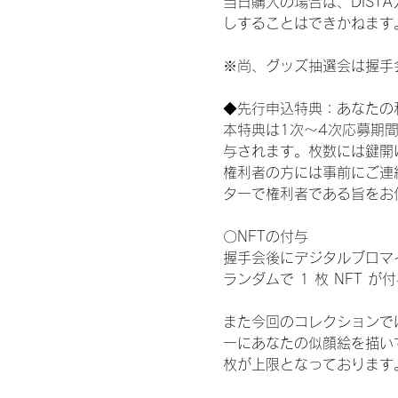
当日購入の場合は、DIS
しすることはできかねます
※尚、グッズ抽選会は握手
◆先行申込特典：あなたの
本特典は1次〜4次応募期
与されます。枚数には鍵開
権利者の方には事前にご連
ターで権利者である旨をお
〇NFTの付与
握手会後にデジタルブロマイ
ランダムで 1 枚 NFT 
また今回のコレクションで
ーにあなたの似顔絵を描い
枚が上限となっております