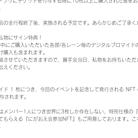
TAアプリにチケットを付与する際に10枚以上ご購入された旨を
。
会の全行程終了後、実施される予定です。あらかじめご了承く
私物にサイン特典！
間中にご購入いただいた各部/各レーン毎のデジタルブロマイド
け購入も含まれます。
絡させていただきますので、握手会当日、私物をお持ちいただ
伝えください。
ド 1 枚につき、今回のイベントを記念して発行される NFT
が付与されます。
はメンバー1人につき世界に3枚しか存在しない、特別仕様の『
てもらえる『にがおえ会参加NFT』もご用意しております。こ
。