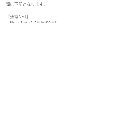
類は下記となります。
『通常NFT』
　Rain Tree:17種類のNFT
『レアNFT』(メンバー1人につき3枚上限の
限定NFT)
　Rain Tree:17種類のNFT(メンバー本人に
よる手書きのコメントとサイン入)
『SR NFT』(メンバー1人につき1枚上限の
限定NFT)
　Rain Tree:17種類のNFT(メンバー本人に
よる手書きのコメントとサイン入)
『にがおえ会参加NFT』(メンバー1人につ
き3枚上限の限定NFT)
　Rain Tree:17種類のNFT
※にがおえ会とは？
メンバーにあなたの似顔絵を描いてもらえる