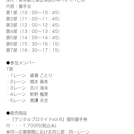
住所：東京都江東区有明3-4-10 TFTビル
内容：握手会
第1部（10：00～10：45） 
第2部（11：00～11：45）
第3部（12：00～12：45）
第4部（13：00～13：45）
第5部（14：00～14：45）
第6部（15：30～16：15）
第7部（16：30～17：15）
◆参加メンバー
7部 
・1レーン　綾瀬 ことり
・2レーン　橋本 真希
・3レーン　吉川 海未
・4レーン　新野 楓果
・5レーン　黒澤 禾恋
◆販売商品
・『デジタルブロマイドvol.6』個別握手券
付・・・1,700円(税込み)
※同一応募期間における同じ部・同一レーン