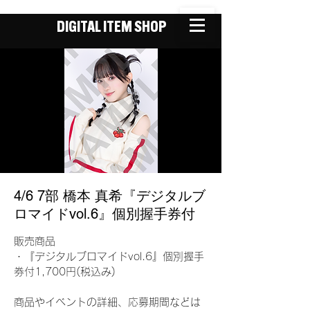
DIGITAL ITEM SHOP
4/6 7部 橋本 真希『デジタルブ
ロマイドvol.6』個別握手券付
販売商品
・『デジタルブロマイドvol.6』個別握手
券付1,700円(税込み)
商品やイベントの詳細、応募期間などは