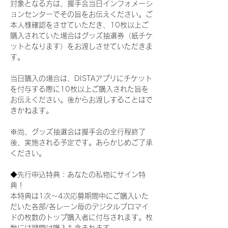
対象となる方は、握手会当日インフォメーシ
ョンセンターでその旨をお伝えください。ご
本人様確認をさせていただき、10枚以上ご
購入されていた場合はグッズ抽選券（紙チケ
ットとなります）をお渡しさせていただきま
す。
当日購入の場合は、DISTAアプリにチケット
を付与する際に10枚以上ご購入された旨を
お伝えください。後からお渡しすることはで
きかねます。
※尚、グッズ抽選会は握手会の全行程終了
後、実施される予定です。あらかじめご了承
ください。
◆先行申込特典：あなたの私物にサイン特
典！
本特典は1次〜4次応募期間中にご購入いた
だいた各部/各レーン毎のデジタルブロマイ
ドの枚数のトップ購入者に付与されます。枚