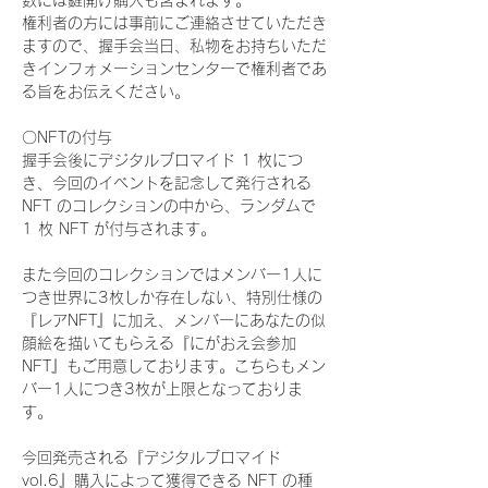
数には鍵開け購入も含まれます。
権利者の方には事前にご連絡させていただき
ますので、握手会当日、私物をお持ちいただ
きインフォメーションセンターで権利者であ
る旨をお伝えください。
〇NFTの付与
握手会後にデジタルブロマイド 1 枚につ
き、今回のイベントを記念して発行される 
NFT のコレクションの中から、ランダムで 
1 枚 NFT が付与されます。
また今回のコレクションではメンバー1人に
つき世界に3枚しか存在しない、特別仕様の
『レアNFT』に加え、メンバーにあなたの似
顔絵を描いてもらえる『にがおえ会参加
NFT』もご用意しております。こちらもメン
バー1人につき3枚が上限となっておりま
す。
今回発売される『デジタルブロマイド
vol.6』購入によって獲得できる NFT の種