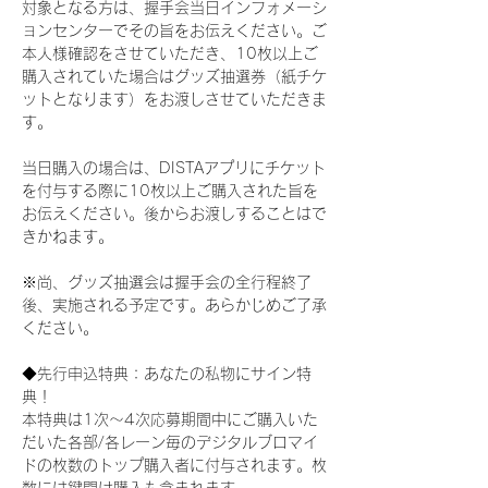
対象となる方は、握手会当日インフォメーシ
ョンセンターでその旨をお伝えください。ご
本人様確認をさせていただき、10枚以上ご
購入されていた場合はグッズ抽選券（紙チケ
ットとなります）をお渡しさせていただきま
す。
当日購入の場合は、DISTAアプリにチケット
を付与する際に10枚以上ご購入された旨を
お伝えください。後からお渡しすることはで
きかねます。
※尚、グッズ抽選会は握手会の全行程終了
後、実施される予定です。あらかじめご了承
ください。
◆先行申込特典：あなたの私物にサイン特
典！
本特典は1次〜4次応募期間中にご購入いた
だいた各部/各レーン毎のデジタルブロマイ
ドの枚数のトップ購入者に付与されます。枚