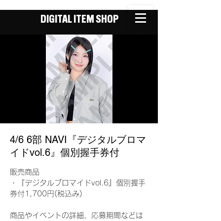
DIGITAL ITEM SHOP
4/6 6部 NAVI『デジタルブロマ
イドvol.6』個別握手券付
販売商品
・『デジタルブロマイドvol.6』個別握手
券付1,700円(税込み)
商品やイベントの詳細、応募期間などは