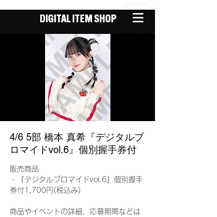
DIGITAL ITEM SHOP
4/6 5部 橋本 真希『デジタルブ
ロマイドvol.6』個別握手券付
販売商品
・『デジタルブロマイドvol.6』個別握手
券付1,700円(税込み)
商品やイベントの詳細、応募期間などは