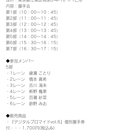
住所：東京都江東区有明3-4-10 TFTビル
内容：握手会
第1部（10：00～10：45） 
第2部（11：00～11：45）
第3部（12：00～12：45）
第4部（13：00～13：45）
第5部（14：00～14：45）
第6部（15：30～16：15）
第7部（16：30～17：15）
◆参加メンバー
5部 
・1レーン　綾瀬 ことり
・2レーン　橋本 真希
・3レーン　吉川 海未
・4レーン　新野 楓果
・5レーン　百瀬 紗菜
・6レーン　鈴野 みお
◆販売商品
・『デジタルブロマイドvol.6』個別握手券
付・・・1,700円(税込み)