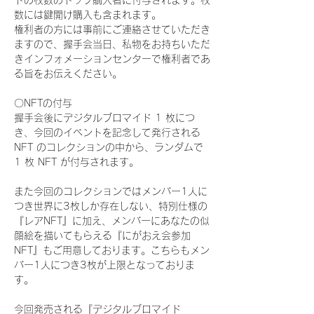
ドの枚数のトップ購入者に付与されます。枚
数には鍵開け購入も含まれます。
権利者の方には事前にご連絡させていただき
ますので、握手会当日、私物をお持ちいただ
きインフォメーションセンターで権利者であ
る旨をお伝えください。
〇NFTの付与
握手会後にデジタルブロマイド 1 枚につ
き、今回のイベントを記念して発行される 
NFT のコレクションの中から、ランダムで 
1 枚 NFT が付与されます。
また今回のコレクションではメンバー1人に
つき世界に3枚しか存在しない、特別仕様の
『レアNFT』に加え、メンバーにあなたの似
顔絵を描いてもらえる『にがおえ会参加
NFT』もご用意しております。こちらもメン
バー1人につき3枚が上限となっておりま
す。
今回発売される『デジタルブロマイド