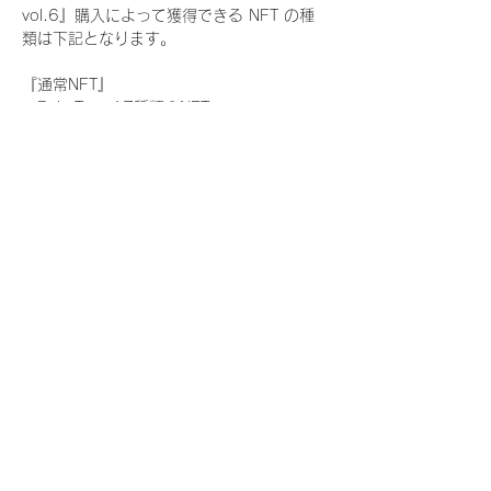
vol.6』購入によって獲得できる NFT の種
類は下記となります。
『通常NFT』
　Rain Tree:17種類のNFT
『レアNFT』(メンバー1人につき3枚上限の
限定NFT)
　Rain Tree:17種類のNFT(メンバー本人に
よる手書きのコメントとサイン入)
『SR NFT』(メンバー1人につき1枚上限の
限定NFT)
　Rain Tree:17種類のNFT(メンバー本人に
よる手書きのコメントとサイン入)
『にがおえ会参加NFT』(メンバー1人につ
き3枚上限の限定NFT)
　Rain Tree:17種類のNFT
※にがおえ会とは？