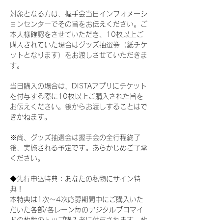
対象となる方は、握手会当日インフォメーシ
ョンセンターでその旨をお伝えください。ご
本人様確認をさせていただき、10枚以上ご
購入されていた場合はグッズ抽選券（紙チケ
ットとなります）をお渡しさせていただきま
す。
当日購入の場合は、DISTAアプリにチケット
を付与する際に10枚以上ご購入された旨を
お伝えください。後からお渡しすることはで
きかねます。
※尚、グッズ抽選会は握手会の全行程終了
後、実施される予定です。あらかじめご了承
ください。
◆先行申込特典：あなたの私物にサイン特
典！
本特典は1次〜4次応募期間中にご購入いた
だいた各部/各レーン毎のデジタルブロマイ