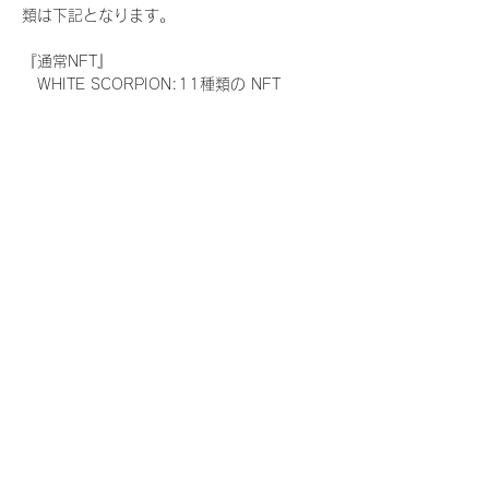
類は下記となります。
『通常NFT』
　WHITE SCORPION:11種類の NFT
『レアNFT』(メンバー1人につき3枚上限の
限定NFT)
　WHITE SCORPION:11種類の NFT(メン
バー本人による手書きのコメントとサイン
入)
『SR NFT』(メンバー1人につき1枚上限の
限定NFT)
　WHITE SCORPION:11種類の NFT(メン
バー本人による手書きのコメントとサイン
入)
『にがおえ会参加NFT』(メンバー1人につ
き3枚上限の限定NFT)
　WHITE SCORPION:11種類の NFT