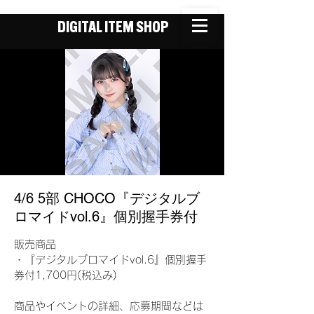
DIGITAL ITEM SHOP
4/6 5部 CHOCO『デジタルブ
ロマイドvol.6』個別握手券付
販売商品
・『デジタルブロマイドvol.6』個別握手
券付1,700円(税込み)
商品やイベントの詳細、応募期間などは