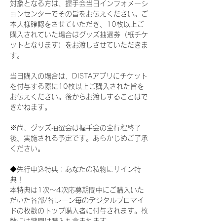
対象となる方は、握手会当日インフォメーシ
ョンセンターでその旨をお伝えください。ご
本人様確認をさせていただき、10枚以上ご
購入されていた場合はグッズ抽選券（紙チケ
ットとなります）をお渡しさせていただきま
す。
当日購入の場合は、DISTAアプリにチケット
を付与する際に10枚以上ご購入された旨を
お伝えください。後からお渡しすることはで
きかねます。
※尚、グッズ抽選会は握手会の全行程終了
後、実施される予定です。あらかじめご了承
ください。
◆先行申込特典：あなたの私物にサイン特
典！
本特典は1次〜4次応募期間中にご購入いた
だいた各部/各レーン毎のデジタルブロマイ
ドの枚数のトップ購入者に付与されます。枚