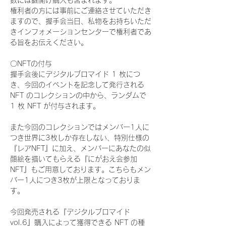
数には鍵開け購入も含まれます。
権利者の方には事前にご連絡させていただき
ますので、握手会当日、私物をお持ちいただ
きインフォメーションセンターで権利者であ
る旨をお伝えください。
〇NFTの付与
握手会後にデジタルブロマイド 1 枚につ
き、今回のイベントを記念して発行される 
NFT のコレクションの中から、ランダムで 
1 枚 NFT が付与されます。
また今回のコレクションではメンバー1人に
つき世界に3枚しか存在しない、特別仕様の
『レアNFT』に加え、メンバーにあなたの似
顔絵を描いてもらえる『にがおえ会参加
NFT』もご用意しております。こちらもメン
バー1人につき3枚が上限となっておりま
す。
今回発売される『デジタルブロマイド
vol.6』購入によって獲得できる NFT の種