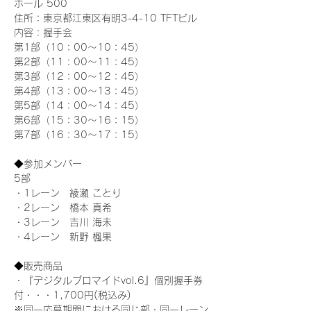
ホール 500
住所：東京都江東区有明3-4-10 TFTビル
内容：握手会
第1部（10：00～10：45） 
第2部（11：00～11：45）
第3部（12：00～12：45）
第4部（13：00～13：45）
第5部（14：00～14：45）
第6部（15：30～16：15）
第7部（16：30～17：15）
◆参加メンバー
5部 
・1レーン　綾瀬 ことり
・2レーン　橋本 真希
・3レーン　吉川 海未
・4レーン　新野 楓果
◆販売商品
・『デジタルブロマイドvol.6』個別握手券
付・・・1,700円(税込み)
※同一応募期間における同じ部・同一レーン