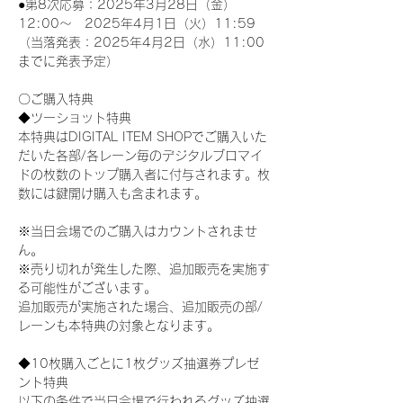
●第8次応募：2025年3月28日（金）
12:00～　2025年4月1日（火）11:59
（当落発表：2025年4月2日（水）11:00
までに発表予定）
〇ご購入特典
◆ツーショット特典
本特典はDIGITAL ITEM SHOPでご購入いた
だいた各部/各レーン毎のデジタルブロマイ
ドの枚数のトップ購入者に付与されます。枚
数には鍵開け購入も含まれます。
※当日会場でのご購入はカウントされませ
ん。
※売り切れが発生した際、追加販売を実施す
る可能性がございます。
追加販売が実施された場合、追加販売の部/
レーンも本特典の対象となります。
◆10枚購入ごとに1枚グッズ抽選券プレゼ
ント特典
以下の条件で当日会場で行われるグッズ抽選