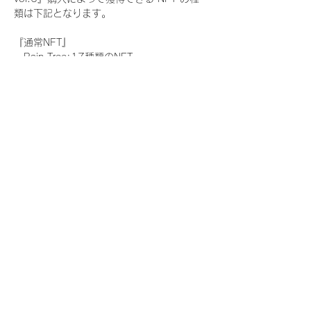
類は下記となります。
『通常NFT』
　Rain Tree:17種類のNFT
『レアNFT』(メンバー1人につき3枚上限の
限定NFT)
　Rain Tree:17種類のNFT(メンバー本人に
よる手書きのコメントとサイン入)
『SR NFT』(メンバー1人につき1枚上限の
限定NFT)
　Rain Tree:17種類のNFT(メンバー本人に
よる手書きのコメントとサイン入)
『にがおえ会参加NFT』(メンバー1人につ
き3枚上限の限定NFT)
　Rain Tree:17種類のNFT
※にがおえ会とは？
メンバーにあなたの似顔絵を描いてもらえる