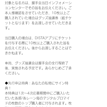
対象となる方は、握手会当日インフォメーシ
ョンセンターでその旨をお伝えください。ご
本人様確認をさせていただき、10枚以上ご
購入されていた場合はグッズ抽選券（紙チケ
ットとなります）をお渡しさせていただきま
す。
当日購入の場合は、DISTAアプリにチケット
を付与する際に10枚以上ご購入された旨を
お伝えください。後からお渡しすることはで
きかねます。
※尚、グッズ抽選会は握手会の全行程終了
後、実施される予定です。あらかじめご了承
ください。
◆先行申込特典：あなたの私物にサイン特
典！
本特典は1次〜4次応募期間中にご購入いた
だいた各部/各レーン毎のデジタルブロマイ
ドの枚数のトップ購入者に付与されます。枚