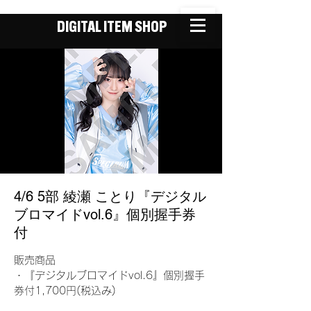
DIGITAL ITEM SHOP
4/6 5部 綾瀬 ことり『デジタル
ブロマイドvol.6』個別握手券
付
販売商品
・『デジタルブロマイドvol.6』個別握手
券付1,700円(税込み)