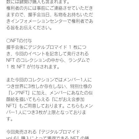
数には鍵開け購入も含まれます。
権利者の方には事前にご連絡させていただき
ますので、握手会当日、私物をお持ちいただ
きインフォメーションセンターで権利者であ
る旨をお伝えください。
〇NFTの付与
握手会後にデジタルブロマイド 1 枚につ
き、今回のイベントを記念して発行される 
NFT のコレクションの中から、ランダムで 
1 枚 NFT が付与されます。
また今回のコレクションではメンバー1人に
つき世界に3枚しか存在しない、特別仕様の
『レアNFT』に加え、メンバーにあなたの似
顔絵を描いてもらえる『にがおえ会参加
NFT』もご用意しております。こちらもメン
バー1人につき3枚が上限となっておりま
す。
今回発売される『デジタルブロマイド
vol.6』購入によって獲得できる NFT の種