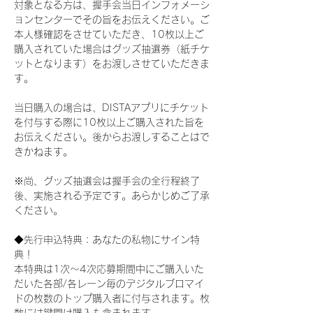
対象となる方は、握手会当日インフォメーシ
ョンセンターでその旨をお伝えください。ご
本人様確認をさせていただき、10枚以上ご
購入されていた場合はグッズ抽選券（紙チケ
ットとなります）をお渡しさせていただきま
す。
当日購入の場合は、DISTAアプリにチケット
を付与する際に10枚以上ご購入された旨を
お伝えください。後からお渡しすることはで
きかねます。
※尚、グッズ抽選会は握手会の全行程終了
後、実施される予定です。あらかじめご了承
ください。
◆先行申込特典：あなたの私物にサイン特
典！
本特典は1次〜4次応募期間中にご購入いた
だいた各部/各レーン毎のデジタルブロマイ
ドの枚数のトップ購入者に付与されます。枚