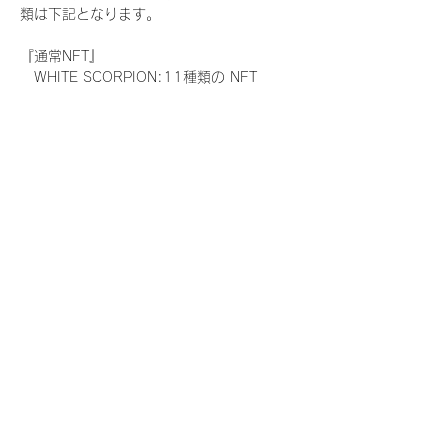
類は下記となります。
『通常NFT』
　WHITE SCORPION:11種類の NFT
『レアNFT』(メンバー1人につき3枚上限の
限定NFT)
　WHITE SCORPION:11種類の NFT(メン
バー本人による手書きのコメントとサイン
入)
『SR NFT』(メンバー1人につき1枚上限の
限定NFT)
　WHITE SCORPION:11種類の NFT(メン
バー本人による手書きのコメントとサイン
入)
『にがおえ会参加NFT』(メンバー1人につ
き3枚上限の限定NFT)
　WHITE SCORPION:11種類の NFT