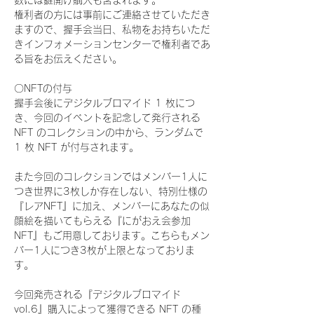
数には鍵開け購入も含まれます。
権利者の方には事前にご連絡させていただき
ますので、握手会当日、私物をお持ちいただ
きインフォメーションセンターで権利者であ
る旨をお伝えください。
〇NFTの付与
握手会後にデジタルブロマイド 1 枚につ
き、今回のイベントを記念して発行される 
NFT のコレクションの中から、ランダムで 
1 枚 NFT が付与されます。
また今回のコレクションではメンバー1人に
つき世界に3枚しか存在しない、特別仕様の
『レアNFT』に加え、メンバーにあなたの似
顔絵を描いてもらえる『にがおえ会参加
NFT』もご用意しております。こちらもメン
バー1人につき3枚が上限となっておりま
す。
今回発売される『デジタルブロマイド
vol.6』購入によって獲得できる NFT の種