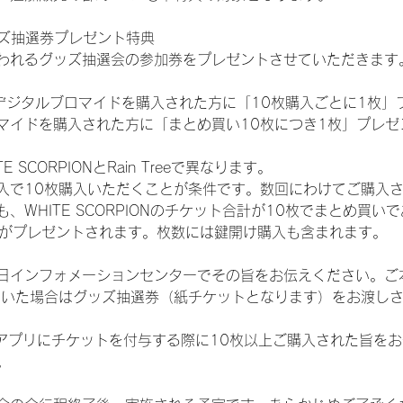
ッズ抽選券プレゼント特典
われるグッズ抽選会の参加券をプレゼントさせていただきます
SHOPでデジタルブロマイドを購入された方に「10枚購入ごとに1枚
マイドを購入された方に「まとめ買い10枚につき1枚」プレゼ
SCORPIONとRain Treeで異なります。
入で10枚購入いただくことが条件です。数回にわけてご購入
WHITE SCORPIONのチケット合計が10枚でまとめ買いであ
選券がプレゼントされます。枚数には鍵開け購入も含まれます。
日インフォメーションセンターでその旨をお伝えください。ご
ていた場合はグッズ抽選券（紙チケットとなります）をお渡し
TAアプリにチケットを付与する際に10枚以上ご購入された旨を
。