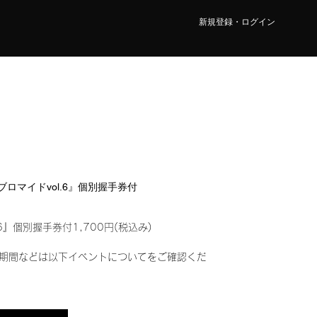
新規登録・ログイン
ルブロマイドvol.6』個別握手券付
6』個別握手券付1,700円(税込み)
期間などは以下イベントについてをご確認くだ