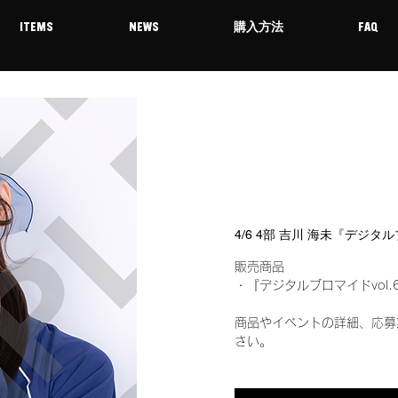
ITEMS
NEWS
購入方法
FAQ
4/6 4部 吉川 海未『デジタ
販売商品
・『デジタルブロマイドvol.
商品やイベントの詳細、応募
さい。