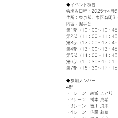
◆イベント概要 
会場＆日程：2025年4月6
住所：東京都江東区有明3-4-
内容：握手会
第1部（10：00～10：45
第2部（11：00～11：4
第3部（12：00～12：4
第4部（13：00～13：4
第5部（14：00～14：4
第6部（15：30～16：1
第7部（16：30～17：1
◆参加メンバー
4部 
・1レーン　綾瀬 ことり
・2レーン　橋本 真希
・3レーン　吉川 海未
・4レーン　佐藤 莉華