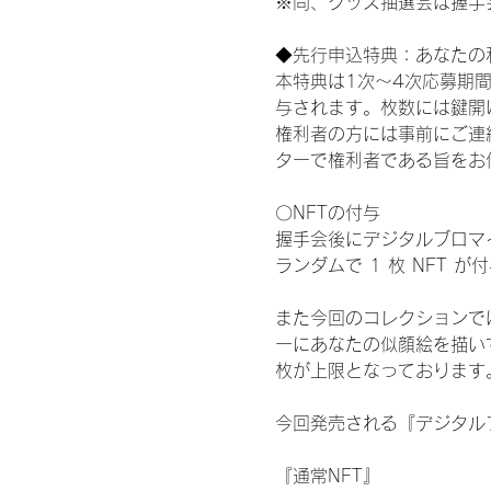
※尚、グッズ抽選会は握手
◆先行申込特典：あなたの
本特典は1次〜4次応募期
与されます。枚数には鍵開
権利者の方には事前にご連
ターで権利者である旨をお
〇NFTの付与
握手会後にデジタルブロマイ
ランダムで 1 枚 NFT 
また今回のコレクションで
ーにあなたの似顔絵を描い
枚が上限となっております
今回発売される『デジタルブ
『通常NFT』