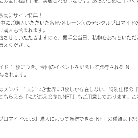
会の全行程終了後、実施される予定です。あらかじめご了承く
私物にサイン特典！
間中にご購入いただいた各部/各レーン毎のデジタルブロマイド
け購入も含まれます。
絡させていただきますので、握手会当日、私物をお持ちいただ
伝えください。
ド 1 枚につき、今回のイベントを記念して発行される NFT
が付与されます。
はメンバー1人につき世界に3枚しか存在しない、特別仕様の『
てもらえる『にがおえ会参加NFT』もご用意しております。こ
。
ロマイドvol.6』購入によって獲得できる NFT の種類は下